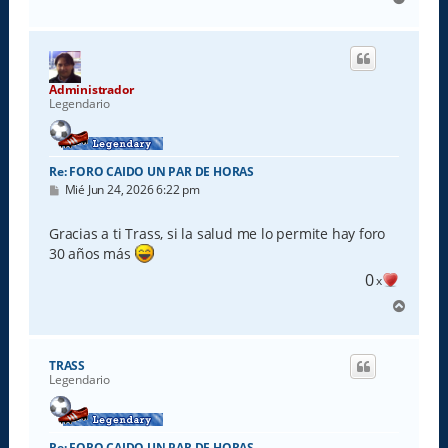
r
r
i
b
a
Administrador
Legendario
Re: FORO CAIDO UN PAR DE HORAS
M
Mié Jun 24, 2026 6:22 pm
e
n
s
Gracias a ti Trass, si la salud me lo permite hay foro
a
30 años más
j
e
0
x
A
r
r
i
TRASS
b
Legendario
a
Re: FORO CAIDO UN PAR DE HORAS