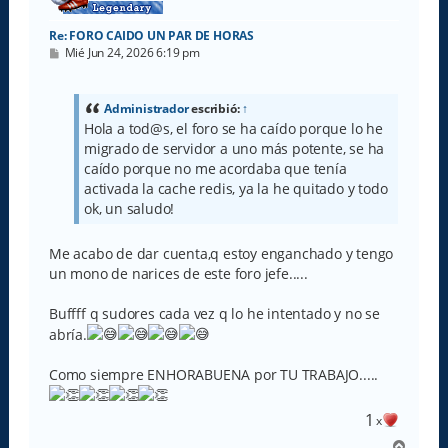
Re: FORO CAIDO UN PAR DE HORAS
M
Mié Jun 24, 2026 6:19 pm
e
n
s
a
Administrador
escribió:
↑
j
Hola a tod@s, el foro se ha caído porque lo he
e
migrado de servidor a uno más potente, se ha
caído porque no me acordaba que tenía
activada la cache redis, ya la he quitado y todo
ok, un saludo!
Me acabo de dar cuenta,q estoy enganchado y tengo
un mono de narices de este foro jefe.....
Buffff q sudores cada vez q lo he intentado y no se
abría.
Como siempre ENHORABUENA por TU TRABAJO.....
1
x
A