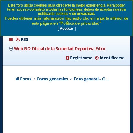
Este foro utiliza cookies para ofrecerte la mejor experiencia. Para poder
tener acceso completo a todas las funcionees, debes de aceptar nuestra
FORO CAIDO UN PAR DE
política de cookies y de privacidad.
Puedes obtener más información haciendo clic en la parte inferior de
HORAS SD Eibar
esta página en "Política de privacidad"
[ Aceptar ]
RSS
Web NO Oficial de la Sociedad Deportiva Eibar
Registrarse
Identificarse
Foros
Foros generales
Foro general - Off topic