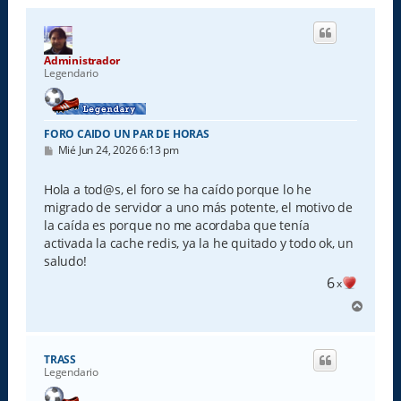
Administrador
Legendario
FORO CAIDO UN PAR DE HORAS
M
Mié Jun 24, 2026 6:13 pm
e
n
s
Hola a tod@s, el foro se ha caído porque lo he
a
migrado de servidor a uno más potente, el motivo de
j
e
la caída es porque no me acordaba que tenía
activada la cache redis, ya la he quitado y todo ok, un
saludo!
6
x
A
r
r
i
TRASS
b
Legendario
a