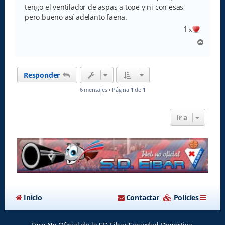
tengo el ventilador de aspas a tope y ni con esas,
pero bueno así adelanto faena.
1
x
A
r
r
i
Responder
b
a
6 mensajes • Página
1
de
1
Ir a
Inicio
Contactar
Policies