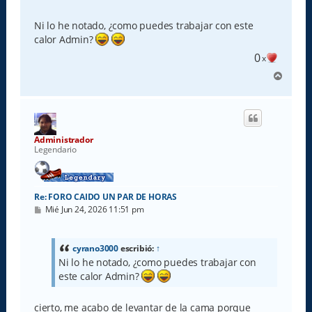
e
n
s
Ni lo he notado, ¿como puedes trabajar con este
a
calor Admin?
j
e
0
x
A
r
r
i
b
a
Administrador
Legendario
Re: FORO CAIDO UN PAR DE HORAS
M
Mié Jun 24, 2026 11:51 pm
e
n
s
a
cyrano3000
escribió:
↑
j
Ni lo he notado, ¿como puedes trabajar con
e
este calor Admin?
cierto, me acabo de levantar de la cama porque