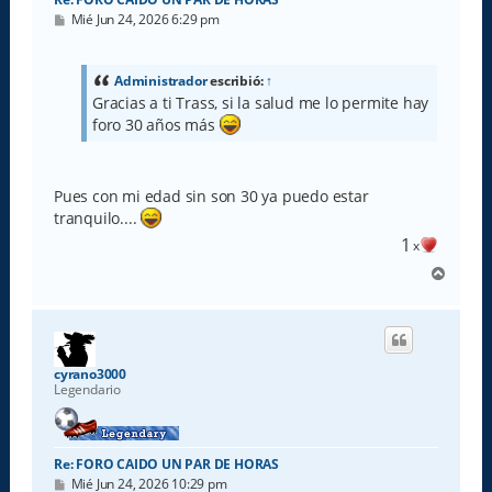
M
Mié Jun 24, 2026 6:29 pm
e
n
s
a
Administrador
escribió:
↑
j
Gracias a ti Trass, si la salud me lo permite hay
e
foro 30 años más
Pues con mi edad sin son 30 ya puedo estar
tranquilo....
1
x
A
r
r
i
b
a
cyrano3000
Legendario
Re: FORO CAIDO UN PAR DE HORAS
M
Mié Jun 24, 2026 10:29 pm