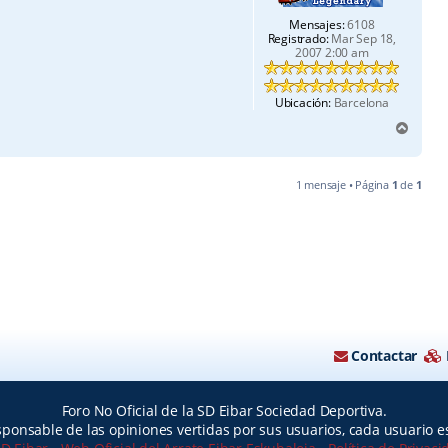
Mensajes:
6108
Registrado:
Mar Sep 18,
2007 2:00 am
Ubicación:
Barcelona
A
r
r
i
1 mensaje • Página
1
de
1
b
a
Contactar
Foro No Oficial de la SD Eibar Sociedad Deportiva.
ponsable de las opiniones vertidas por sus usuarios, cada usuario 