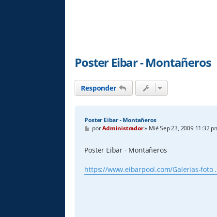
Poster Eibar - Montañeros
Responder
Poster Eibar - Montañeros
M
por
Administrador
»
Mié Sep 23, 2009 11:32 p
e
n
s
Poster Eibar - Montañeros
a
j
e
https://www.eibarpool.com/Galerias-foto .