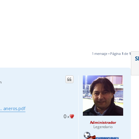
1 mensaje • Página
1
de
1
S
m
.. aneros.pdf
0
x
Administrador
Legendario