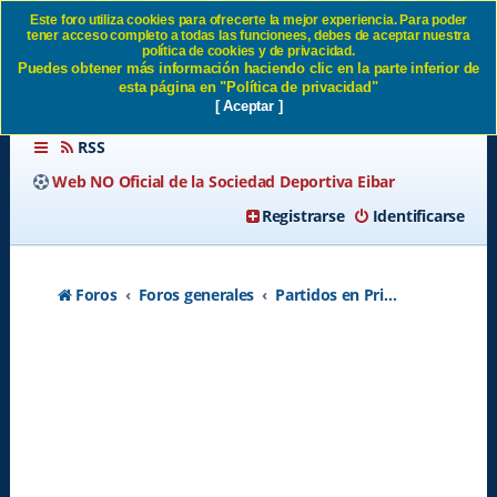
Este foro utiliza cookies para ofrecerte la mejor experiencia. Para poder
tener acceso completo a todas las funcionees, debes de aceptar nuestra
Fútbol online SD Eibar
política de cookies y de privacidad.
Puedes obtener más información haciendo clic en la parte inferior de
esta página en "Política de privacidad"
[ Aceptar ]
RSS
Web NO Oficial de la Sociedad Deportiva Eibar
Registrarse
Identificarse
Foros
Foros generales
Partidos en Primera División