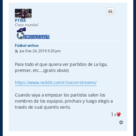
P1TER
Clase mundial
Fútbol online
M
Jue Ene 24, 2019 3:20 pm
e
n
s
Para todo el que quiera ver partidos de La liga,
a
premier, etc....(gratis obvio)
j
e
https://www.reddit.com/r/soccerstreams/
Cuando vaya a empezar los partidos salen los
nombres de los equipos, pinchais y luego elegís a
través de cual queréis verlo.
1
x
A
r
r