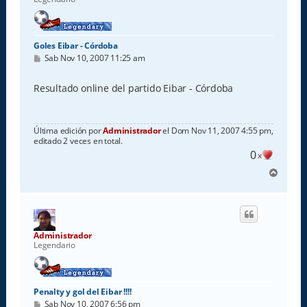
Goles Eibar - Córdoba
M
Sab Nov 10, 2007 11:25 am
e
n
s
Resultado online del partido Eibar - Córdoba
a
j
e
Última edición por
Administrador
el Dom Nov 11, 2007 4:55 pm,
editado 2 veces en total.
0
x
A
r
r
i
b
a
Administrador
Legendario
Penalty y gol del Eibar !!!!
M
Sab Nov 10, 2007 6:56 pm