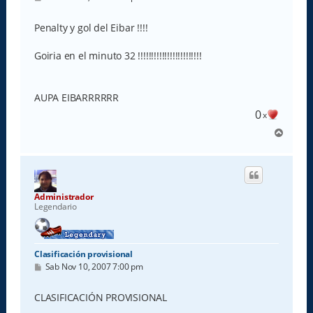
e
n
s
Penalty y gol del Eibar !!!!
a
j
e
Goiria en el minuto 32 !!!!!!!!!!!!!!!!!!!!!!!!
AUPA EIBARRRRRR
0
x
A
r
r
i
b
a
Administrador
Legendario
Clasificación provisional
M
Sab Nov 10, 2007 7:00 pm
e
n
s
CLASIFICACIÓN PROVISIONAL
a