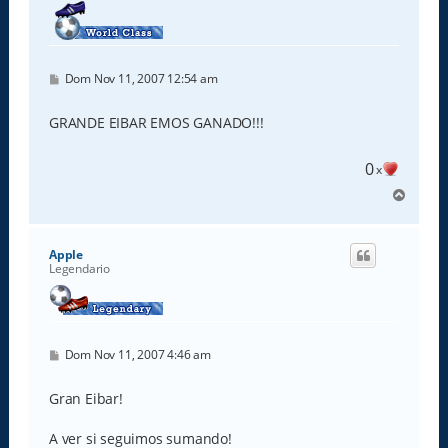
M
Dom Nov 11, 2007 12:54 am
e
n
s
GRANDE EIBAR EMOS GANADO!!!
a
j
e
0
x
A
r
r
i
Apple
b
Legendario
a
M
Dom Nov 11, 2007 4:46 am
e
n
s
Gran Eibar!
a
j
e
A ver si seguimos sumando!