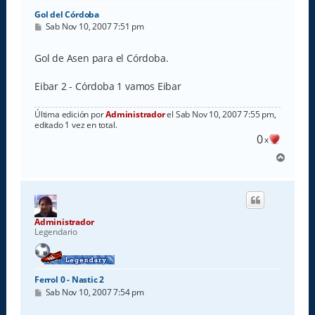
Gol del Córdoba
M
Sab Nov 10, 2007 7:51 pm
e
n
s
Gol de Asen para el Córdoba.
a
j
e
Eibar 2 - Córdoba 1 vamos Eibar
Última edición por
Administrador
el Sab Nov 10, 2007 7:55 pm,
editado 1 vez en total.
0
x
A
r
r
i
b
a
Administrador
Legendario
Ferrol 0 - Nastic 2
M
Sab Nov 10, 2007 7:54 pm
e
n