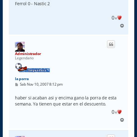
s
Ferrol 0 - Nastic 2
a
j
e
0
x
A
r
r
i
b
a
Administrador
Legendario
la porra
M
Sab Nov 10, 2007 8:12 pm
e
n
s
haber si acaban asi y encima gano la porra de esta
a
semana. Ya tienen que estar en el descuento.
j
e
0
x
A
r
r
i