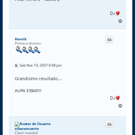
a
j
e
0
x
A
r
r
i
Henrik
b
Primera división
a
M
Sab Nov 10, 2007 9:48 pm
e
n
s
Grandisimo resultado....
a
j
e
AUPA EIBAR!!!
0
x
A
r
r
i
b
eibaramuerte
a
Clase mundial