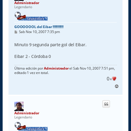
a
Administrador
Legendario
GOOOOOOL del Eibar !!!!!!!!!!!!!
M
Sab Nov 10, 2007 7:35 pm
e
n
s
Minuto 9 segunda parte gol del Eibar.
a
j
e
Eibar 2 - Córdoba 0
Última edición por
Administrador
el Sab Nov 10, 2007 7:51 pm,
editado 1 vez en total.
0
x
A
r
r
i
b
a
Administrador
Legendario