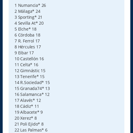
j
e
1 Numancia* 26
2 Málaga* 24
3 Sporting* 21
4 Sevilla At* 20
5 Elche* 18
6 Córdoba 18
7 R. Ferrol 17
8 Hércules 17
9 Eibar 17
10 Castellón 16
11 Celta* 16
12 Gimnástic 15
13 Tenerife* 15
14 R.Sociedad* 15
15 Granada74* 13
16 Salamanca* 12
17 Alavés* 12
18 Cádiz* 11
19 Albacete* 9
20 Xerez* 8
21 Poli Ejido* 8
22 Las Palmas* 6