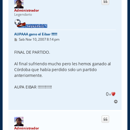
b
a
Administrador
Legendario
AUPAAA gano el Eibar !!!!!!!
M
Sab Nov 10, 2007 8:14 pm
e
n
s
FINAL DE PARTIDO.
a
j
e
Al final sufriendo mucho pero les hemos ganado al
Córdoba que había perdido solo un partido
anteriormente.
AUPA EIBAR !!!!!!!!!!!!!
0
x
A
r
r
i
b
a
Administrador