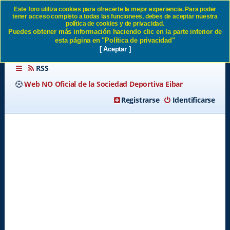
Este foro utiliza cookies para ofrecerte la mejor experiencia. Para poder
tener acceso completo a todas las funcionees, debes de aceptar nuestra
Goles Eibar - Córdoba SD
política de cookies y de privacidad.
Puedes obtener más información haciendo clic en la parte inferior de
Eibar
esta página en "Política de privacidad"
[ Aceptar ]
RSS
Web NO Oficial de la Sociedad Deportiva Eibar
Registrarse
Identificarse