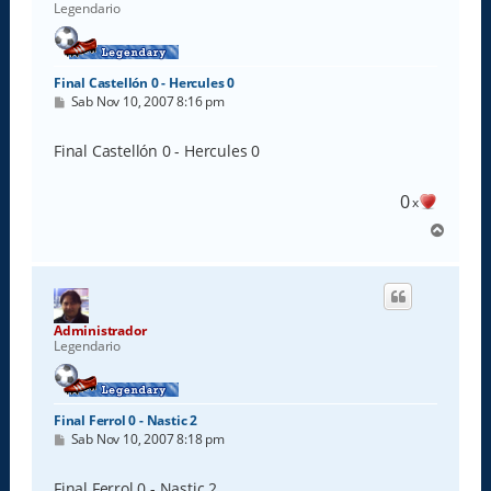
Legendario
Final Castellón 0 - Hercules 0
M
Sab Nov 10, 2007 8:16 pm
e
n
s
Final Castellón 0 - Hercules 0
a
j
e
0
x
A
r
r
i
b
a
Administrador
Legendario
Final Ferrol 0 - Nastic 2
M
Sab Nov 10, 2007 8:18 pm
e
n
s
Final Ferrol 0 - Nastic 2