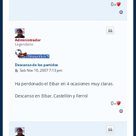
0
x
A
r
r
i
b
a
Administrador
Legendario
Descanso de los partidos
M
Sab Nov 10, 2007 7:13 pm
e
n
s
Ha perdonado el Eibar en 4 ocasiones muy claras.
a
j
e
Descanso en Eibar, Castellón y Ferrol
0
x
A
r
r
i
b