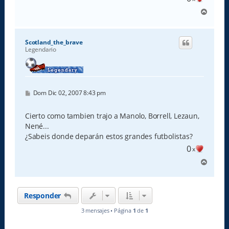
A
r
r
i
Scotland_the_brave
b
Legendario
a
M
Dom Dic 02, 2007 8:43 pm
e
n
s
Cierto como tambien trajo a Manolo, Borrell, Lezaun,
a
Nené...
j
e
¿Sabeis donde deparán estos grandes futbolistas?
0
x
A
r
r
i
Responder
b
a
3 mensajes • Página
1
de
1