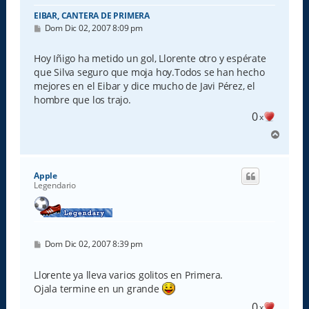
EIBAR, CANTERA DE PRIMERA
M
Dom Dic 02, 2007 8:09 pm
e
n
s
Hoy Iñigo ha metido un gol, Llorente otro y espérate
a
que Silva seguro que moja hoy.Todos se han hecho
j
e
mejores en el Eibar y dice mucho de Javi Pérez, el
hombre que los trajo.
0
x
A
r
r
i
Apple
b
Legendario
a
M
Dom Dic 02, 2007 8:39 pm
e
n
s
Llorente ya lleva varios golitos en Primera.
a
Ojala termine en un grande
j
e
0
x