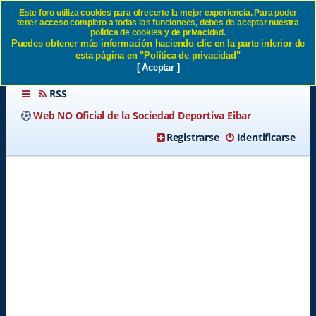
Este foro utiliza cookies para ofrecerte la mejor experiencia. Para poder
tener acceso completo a todas las funcionees, debes de aceptar nuestra
EIBAR, CANTERA DE
política de cookies y de privacidad.
Puedes obtener más información haciendo clic en la parte inferior de
PRIMERA SD Eibar
esta página en "Política de privacidad"
[ Aceptar ]
RSS
Web NO Oficial de la Sociedad Deportiva Eibar
Registrarse
Identificarse