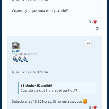
e
n
s
Cuando y a que hora es el partido??
a
j
e
0
x
A
r
r
i
b
a
guerri
Segunda división A
M
Jue Dic 13, 2007 3:50 pm
e
n
s
a
Musker SK escribió:
j
Cuando y a que hora es el partido??
e
Sabado a las 18,30 horas. Si no me equivoco
0
x