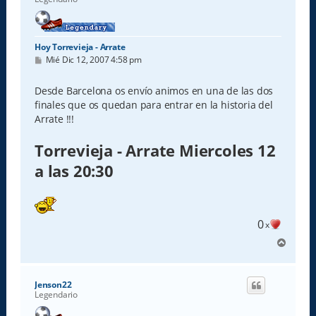
Hoy Torrevieja - Arrate
M
Mié Dic 12, 2007 4:58 pm
e
n
s
Desde Barcelona os envío animos en una de las dos
a
finales que os quedan para entrar en la historia del
j
e
Arrate !!!
Torrevieja - Arrate Miercoles 12
a las 20:30
0
x
A
r
r
i
Jenson22
b
Legendario
a