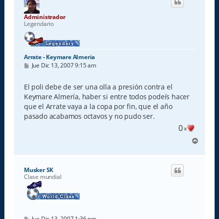
b
a
Administrador
Legendario
Arrate - Keymare Almeria
M
Jue Dic 13, 2007 9:15 am
e
n
s
El poli debe de ser una olla a presión contra el
a
Keymare Almería, haber si entre todos podeís hacer
j
e
que el Arrate vaya a la copa por fin, que el año
pasado acabamos octavos y no pudo ser.
0
x
A
r
r
i
Musker SK
b
Clase mundial
a
M
Jue Dic 13, 2007 1:36 pm