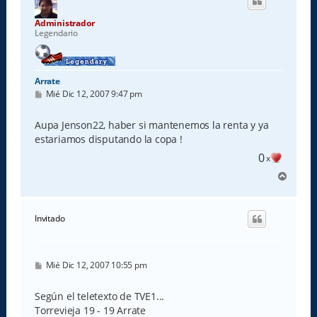
b
a
Administrador
Legendario
Arrate
M
Mié Dic 12, 2007 9:47 pm
e
n
s
Aupa Jenson22, haber si mantenemos la renta y ya
a
estariamos disputando la copa !
j
e
0
x
A
r
r
i
Invitado
b
a
M
Mié Dic 12, 2007 10:55 pm
e
n
s
Según el teletexto de TVE1...
a
Torrevieja 19 - 19 Arrate
j