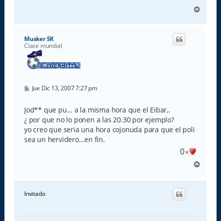
A
r
r
i
Musker SK
b
Clase mundial
a
M
Jue Dic 13, 2007 7:27 pm
e
n
s
Jod** que pu... a la misma hora que el Eibar,.
a
¿ por que no lo ponen a las 20.30 por ejemplo?
j
e
yo creo que seria una hora cojonuda para que el poli
sea un hervidero...en fin.
0
x
A
r
r
i
Invitado
b
a