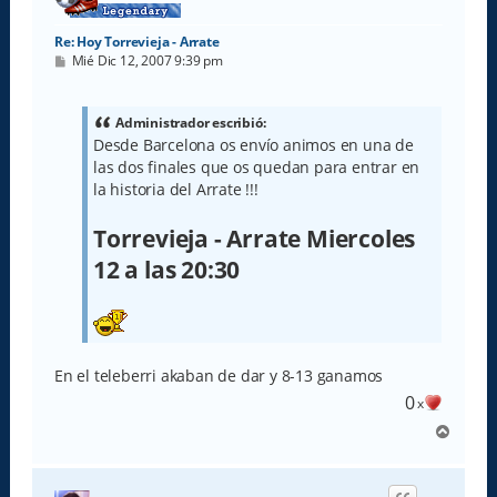
Re: Hoy Torrevieja - Arrate
M
Mié Dic 12, 2007 9:39 pm
e
n
s
a
Administrador escribió:
j
Desde Barcelona os envío animos en una de
e
las dos finales que os quedan para entrar en
la historia del Arrate !!!
Torrevieja - Arrate Miercoles
12 a las 20:30
En el teleberri akaban de dar y 8-13 ganamos
0
x
A
r
r
i