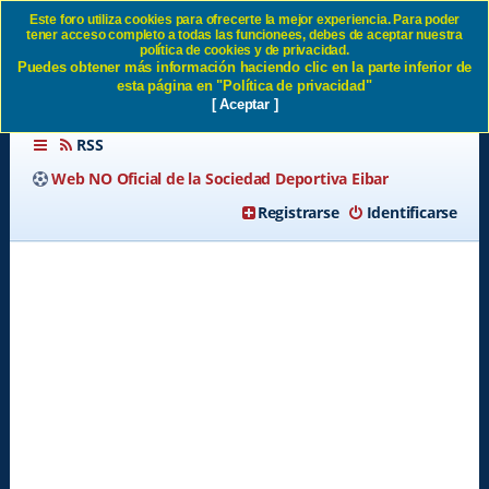
Este foro utiliza cookies para ofrecerte la mejor experiencia. Para poder
tener acceso completo a todas las funcionees, debes de aceptar nuestra
Hoy Torrevieja - Arrate SD
política de cookies y de privacidad.
Puedes obtener más información haciendo clic en la parte inferior de
Eibar
esta página en "Política de privacidad"
[ Aceptar ]
RSS
Web NO Oficial de la Sociedad Deportiva Eibar
Registrarse
Identificarse