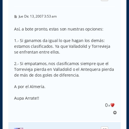
a
M
Jue Dic 13, 2007 3:53 am
e
n
s
Así, a bote pronto, estas son nuestras opciones:
a
j
e
1.- Si ganamos da igual lo que hagan los demás:
estamos clasificados. Ya que Valladolid y Torrevieja
se enfrentan entre ellos.
2.- Si empatamos, nos clasificamos siempre que el
Torrevieja pierda en Valladolid o el Antequera pierda
de más de dos goles de diferencia.
A por el Almería.
Aupa Arrate!!
0
x
A
r
r
i