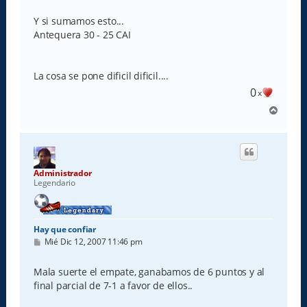
e
Y si sumamos esto...
Antequera 30 - 25 CAI
La cosa se pone dificil dificil....
0
x
A
r
r
i
b
a
Administrador
Legendario
Hay que confiar
M
Mié Dic 12, 2007 11:46 pm
e
n
s
Mala suerte el empate, ganabamos de 6 puntos y al
a
final parcial de 7-1 a favor de ellos..
j
e