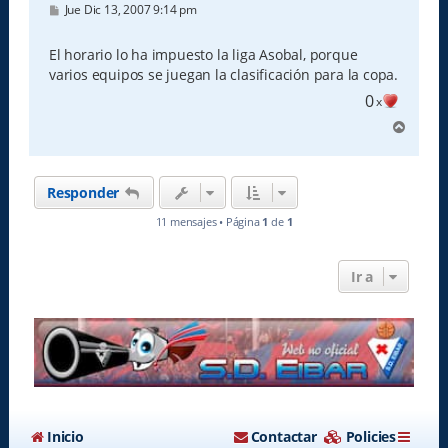
M
Jue Dic 13, 2007 9:14 pm
e
n
s
El horario lo ha impuesto la liga Asobal, porque
a
varios equipos se juegan la clasificación para la copa.
j
e
0
x
A
r
r
i
Responder
b
a
11 mensajes • Página
1
de
1
Ir a
Inicio
Contactar
Policies