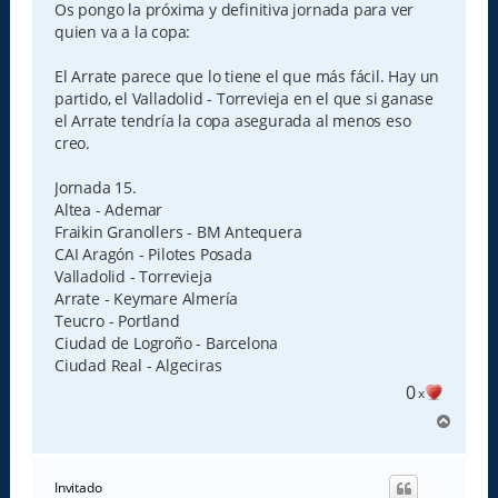
Os pongo la próxima y definitiva jornada para ver
quien va a la copa:
El Arrate parece que lo tiene el que más fácil. Hay un
partido, el Valladolid - Torrevieja en el que si ganase
el Arrate tendría la copa asegurada al menos eso
creo.
Jornada 15.
Altea - Ademar
Fraikin Granollers - BM Antequera
CAI Aragón - Pilotes Posada
Valladolid - Torrevieja
Arrate - Keymare Almería
Teucro - Portland
Ciudad de Logroño - Barcelona
Ciudad Real - Algeciras
0
x
A
r
r
i
Invitado
b