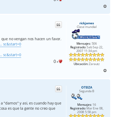
A
r
r
i
rickjames
b
Clase mundial
a
mi que no vengan nos hacen un favor.
Mensajes:
506
.. sc&start=0
Registrado:
Sab Sep 22,
2007 11:34 pm
.. sc&start=0
0
x
Ubicación:
Zarautz
A
r
r
i
OTEIZA
b
Segunda B
a
a "darnos" y asi, es cuando hay que
Mensajes:
16
 cosa es que la gente no creo que
Registrado:
Mar Ene 08,
2008 5:58 pm