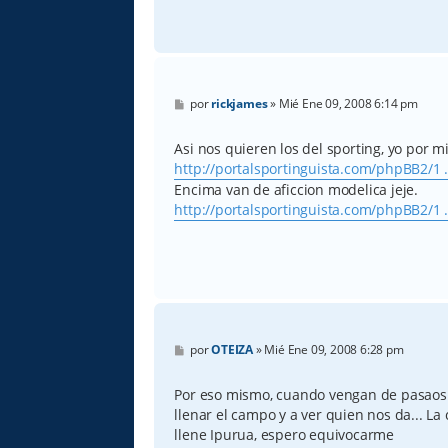
M
por
rickjames
»
Mié Ene 09, 2008 6:14 pm
e
n
s
Asi nos quieren los del sporting, yo por 
a
http://portalsportinguista.com/phpBB2/1 .
j
e
Encima van de aficcion modelica jeje.
http://portalsportinguista.com/phpBB2/1 .
M
por
OTEIZA
»
Mié Ene 09, 2008 6:28 pm
e
n
s
Por eso mismo, cuando vengan de pasaos 
a
llenar el campo y a ver quien nos da... La
j
e
llene Ipurua, espero equivocarme