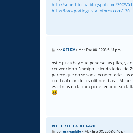
http://superhincha.blogspot.com/2008/01 
http://forosportinguista.mforos.com/130 ..
M
por
OTEIZA
»
Mar Ene 08, 2008 6:45 pm
e
n
s
osti* pues hay que ponerse las pilas, y an
a
convencido a 5 amigos, siendo todos de Zar
j
e
parece que no se van a vender todas las 
con la aficion de los ultimos días... Men
es el mas da la cara por el equipo, sin f
REPETIR EL DIA DEL RAYO
M
por
marraskilo
»
Mar Ene 08, 2008 6:46 pm