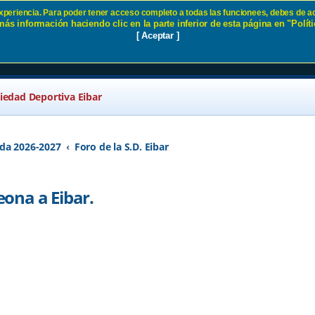
 experiencia. Para poder tener acceso completo a todas las funcionees, debes de ac
ás información haciendo clic en la parte inferior de esta página en "Políti
, Mareona a Eibar. SD Eibar
[ Aceptar ]
ciedad Deportiva Eibar
da 2026-2027
Foro de la S.D. Eibar
ona a Eibar.