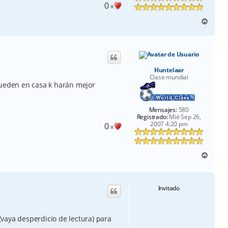
0
x
A
r
r
i
b
a
Huntelaar
Clase mundial
queden en casa k harán mejor
Mensajes:
580
Registrado:
Mié Sep 26,
2007 4:20 pm
0
x
A
r
r
i
Invitado
b
a
vaya desperdicio de lectura) para