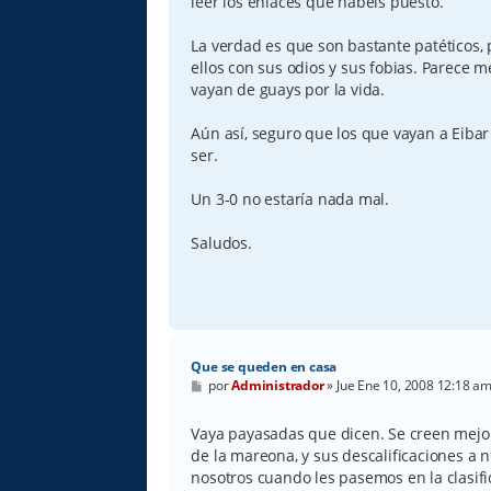
leer los enlaces que habéis puesto.
j
e
La verdad es que son bastante patéticos, 
ellos con sus odios y sus fobias. Parece 
vayan de guays por la vida.
Aún así, seguro que los que vayan a Eiba
ser.
Un 3-0 no estaría nada mal.
Saludos.
Que se queden en casa
M
por
Administrador
»
Jue Ene 10, 2008 12:18 a
e
n
s
Vaya payasadas que dicen. Se creen mejo
a
de la mareona, y sus descalificaciones a 
j
e
nosotros cuando les pasemos en la clasifi