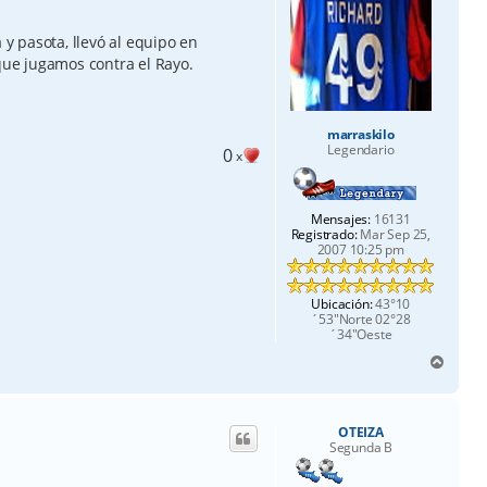
 y pasota, llevó al equipo en
 que jugamos contra el Rayo.
marraskilo
Legendario
0
x
Mensajes:
16131
Registrado:
Mar Sep 25,
2007 10:25 pm
Ubicación:
43°10
´53"Norte 02°28
´34"Oeste
A
r
r
i
OTEIZA
b
Segunda B
a