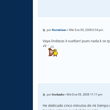
M
por
Huntelaar
»
Mié Ene 09, 2008 6:54 pm
e
n
s
Vaya lindezas k sueltan! pues nada k se 
a
j
e
M
por
Invitado
»
Mié Ene 09, 2008 11:11 pm
e
n
s
He dedicado cinco minutos de mi tiempo (
a