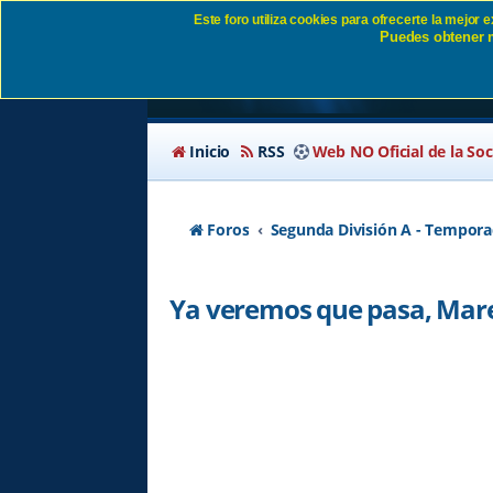
Este foro utiliza cookies para ofrecerte la mejor
Puedes obtener m
Ya veremos que pasa
Inicio
RSS
Web NO Oficial de la So
Foros
Segunda División A - Tempora
Ya veremos que pasa, Mare