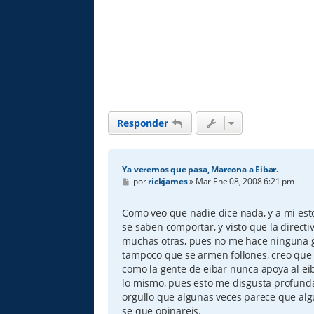
Responder
Ya veremos que pasa, Mareona a Eibar.
M
por
rickjames
»
Mar Ene 08, 2008 6:21 pm
e
n
s
Como veo que nadie dice nada, y a mi est
a
se saben comportar, y visto que la directi
j
e
muchas otras, pues no me hace ninguna g
tampoco que se armen follones, creo que l
como la gente de eibar nunca apoya al ei
lo mismo, pues esto me disgusta profund
orgullo que algunas veces parece que alg
se que opinareis.