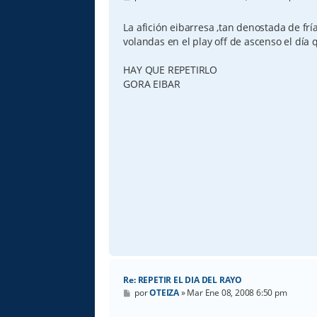
e
n
s
La afición eibarresa ,tan denostada de fría
a
volandas en el play off de ascenso el día
j
e
HAY QUE REPETIRLO
GORA EIBAR
Re: REPETIR EL DIA DEL RAYO
M
por
OTEIZA
»
Mar Ene 08, 2008 6:50 pm
e
n