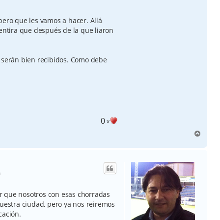
pero que les vamos a hacer. Allá
mentira que después de la que liaron
r serán bien recibidos. Como debe
0
x
A
r
r
i
b
m
a
r que nosotros con esas chorradas
nuestra ciudad, pero ya nos reiremos
cación.