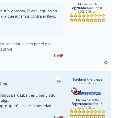
Mensajes:
16
Registrado:
Mar Ene 08,
e fría y pasota, llevó al equipo en
2008 5:58 pm
l día que jugamos contra el Rayo.
riba, a dar la cara por el y a
s suyo!
0
x
A
r
r
i
Scotland_the_brave
b
Legendario
47 pm
a
rtidos pero Eibar, es Eibar y solo
Mensajes:
1886
 algo.
Registrado:
Jue Oct 18,
mpre. Ipurúa es de la Sociedad
2007 8:23 pm
.
0
x