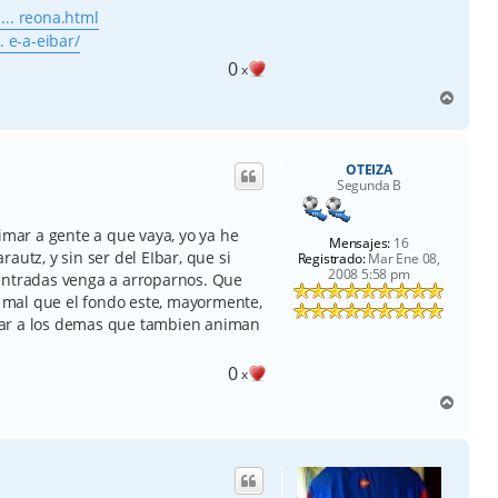
... reona.html
. e-a-eibar/
0
x
A
r
r
i
OTEIZA
b
Segunda B
a
imar a gente a que vaya, yo ya he
Mensajes:
16
autz, y sin ser del EIbar, que si
Registrado:
Mar Ene 08,
2008 5:58 pm
entradas venga a arroparnos. Que
os mal que el fondo este, mayormente,
altar a los demas que tambien animan
0
x
A
r
r
i
b
a