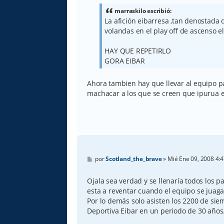
s
a
marraskilo escribió:
j
La afición eibarresa ,tan denostada d
e
volandas en el play off de ascenso e
HAY QUE REPETIRLO
GORA EIBAR
Ahora tambien hay que llevar al equipo par
machacar a los que se creen que ipurua e
M
por
Scotland_the_brave
»
Mié Ene 09, 2008 4:
e
n
s
Ojala sea verdad y se llenaría todos los pa
a
esta a reventar cuando el equipo se juaga
j
e
Por lo demás solo asisten los 2200 de sie
Deportiva Eibar en un periodo de 30 años