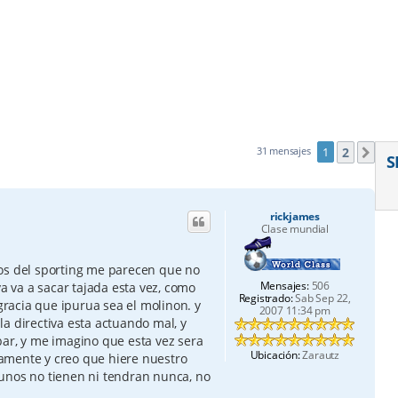
2
31 mensajes
1
Sig
S
rickjames
Clase mundial
os del sporting me parecen que no
Mensajes:
506
va va a sacar tajada esta vez, como
Registrado:
Sab Sep 22,
racia que ipurua sea el molinon. y
2007 11:34 pm
a directiva esta actuando mal, y
bar, y me imagino que esta vez sera
Ubicación:
Zarautz
amente y creo que hiere nuestro
unos no tienen ni tendran nunca, no