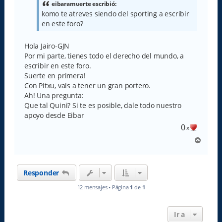
a
eibaramuerte escribió:
j
komo te atreves siendo del sporting a escribir
e
en este foro?
Hola Jairo-GJN
Por mi parte, tienes todo el derecho del mundo, a
escribir en este foro.
Suerte en primera!
Con Pitxu, vais a tener un gran portero.
Ah! Una pregunta:
Que tal Quini? Si te es posible, dale todo nuestro
apoyo desde Eibar
0
x
A
r
r
i
Responder
b
a
12 mensajes • Página
1
de
1
Ir a