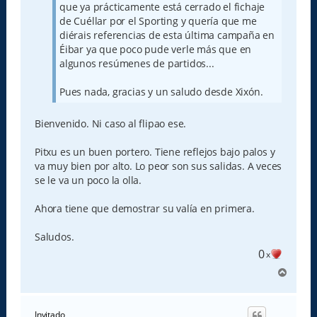
que ya prácticamente está cerrado el fichaje
de Cuéllar por el Sporting y quería que me
diérais referencias de esta última campaña en
Éibar ya que poco pude verle más que en
algunos resúmenes de partidos...
Pues nada, gracias y un saludo desde Xixón.
Bienvenido. Ni caso al flipao ese.
Pitxu es un buen portero. Tiene reflejos bajo palos y
va muy bien por alto. Lo peor son sus salidas. A veces
se le va un poco la olla.
Ahora tiene que demostrar su valía en primera.
Saludos.
0
x
A
r
r
i
Invitado