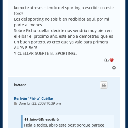
n
s
komo te atreves siendo del sporting a escribir en este
a
foro?
j
e
Los del sporting no sois bien recibidos aqui, por mi
parte al menos.
Sobre Pichu cuellar decirte nos vendria muy bien en
el eibar el proximo año, este año a demostrau que es
un buen portero, yo creo que ya vale para primera
AUPA EIBAR!
Y CUELLAR SUERTE EL SPORTING..
0
x
A
r
r
i
Invitado
b
a
Re: Iván "Pichu" Cuéllar
M
Dom Jun 22, 2008 10:39 pm
e
n
s
a
Jairo-GJN escribió:
j
Hola a todos, abro este post porque parece
e