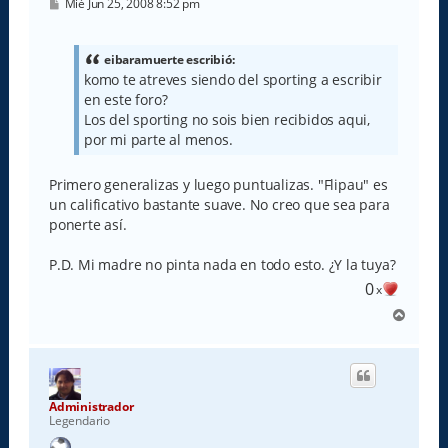
M
Mié Jun 25, 2008 8:52 pm
e
n
s
a
eibaramuerte escribió:
j
komo te atreves siendo del sporting a escribir
e
en este foro?
Los del sporting no sois bien recibidos aqui,
por mi parte al menos.
Primero generalizas y luego puntualizas. "Flipau" es
un calificativo bastante suave. No creo que sea para
ponerte así.
P.D. Mi madre no pinta nada en todo esto. ¿Y la tuya?
0
x
A
r
r
i
b
a
Administrador
Legendario