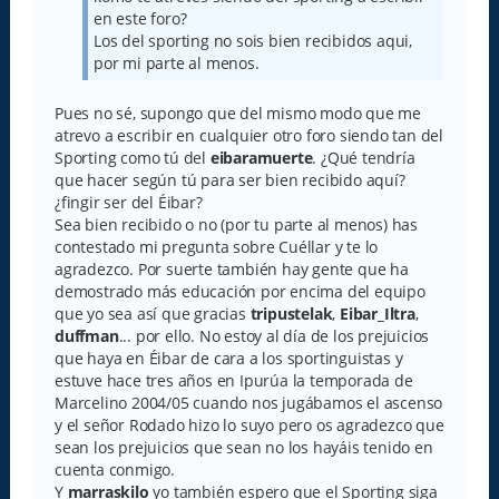
e
en este foro?
Los del sporting no sois bien recibidos aqui,
por mi parte al menos.
Pues no sé, supongo que del mismo modo que me
atrevo a escribir en cualquier otro foro siendo tan del
Sporting como tú del
eibaramuerte
. ¿Qué tendría
que hacer según tú para ser bien recibido aquí?
¿fingir ser del Éibar?
Sea bien recibido o no (por tu parte al menos) has
contestado mi pregunta sobre Cuéllar y te lo
agradezco. Por suerte también hay gente que ha
demostrado más educación por encima del equipo
que yo sea así que gracias
tripustelak
,
Eibar_Iltra
,
duffman
... por ello. No estoy al día de los prejuicios
que haya en Éibar de cara a los sportinguistas y
estuve hace tres años en Ipurúa la temporada de
Marcelino 2004/05 cuando nos jugábamos el ascenso
y el señor Rodado hizo lo suyo pero os agradezco que
sean los prejuicios que sean no los hayáis tenido en
cuenta conmigo.
Y
marraskilo
yo también espero que el Sporting siga