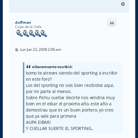
A
r
r
i
duffman
b
Copa de la Uefa
a
M
Lun Jun 23, 2008 2:06 am
e
n
s
a
eibaramuerte escribió:
j
komo te atreves siendo del sporting a escribir
e
en este foro?
Los del sporting no sois bien recibidos aqui,
por mi parte al menos.
Sobre Pichu cuellar decirte nos vendria muy
bien en el eibar el proximo año, este año a
demostrau que es un buen portero, yo creo
que ya vale para primera
AUPA EIBAR!
Y CUELLAR SUERTE EL SPORTING..