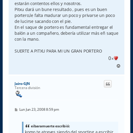
estarán contentos ellos y nosotros.
Pitxu dará un bune resultado , pues es un buen
portero,le falta madurar un poco y privarse un poco
de lucirse sacando con el pie.
En el saque de portero es fundamental entregar el
balón a un compañero, debería utilizar más eñ saque
con la mano.
SUERTE A PITXU PARA MI UN GRAN PORTERO
0
x
A
r
r
i
Jairo-GJN
b
Tercera división
a
M
Lun Jun 23, 2008 8:59 pm
e
n
s
a
eibaramuerte escribió:
j
komo te atreves siendo del sporting a escribir