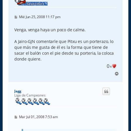
M
Mié Jun 25, 2008 11:17 pm
e
n
s
Venga, venga haya un poco de calma.
a
j
e
A Jairo-GJN comentarle que Pitxu es un porterazo, lo
que más me gusta de él es la forma que tiene de
sacar el balón con el pie desde su porteria, la coloca
donde quiere.
0
x
A
r
r
i
Jagg
b
Liga de Campeones
a
M
Mar Jul 01, 2008 7:53 am
e
n
s