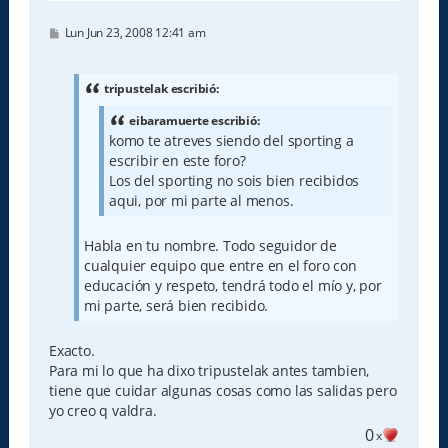
M
Lun Jun 23, 2008 12:41 am
e
n
s
a
tripustelak escribió:
j
e
eibaramuerte escribió:
komo te atreves siendo del sporting a
escribir en este foro?
Los del sporting no sois bien recibidos
aqui, por mi parte al menos.
Habla en tu nombre. Todo seguidor de
cualquier equipo que entre en el foro con
educación y respeto, tendrá todo el mío y, por
mi parte, será bien recibido.
Exacto.
Para mi lo que ha dixo tripustelak antes tambien,
tiene que cuidar algunas cosas como las salidas pero
yo creo q valdra.
0
x