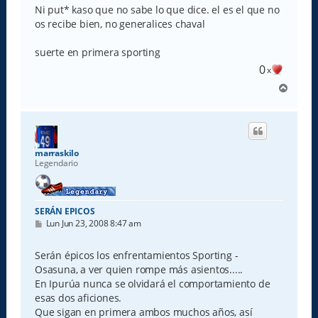
Ni put* kaso que no sabe lo que dice. el es el que no
os recibe bien, no generalices chaval
suerte en primera sporting
0
x
A
r
r
i
b
a
marraskilo
Legendario
SERÁN EPICOS
M
Lun Jun 23, 2008 8:47 am
e
n
s
Serán épicos los enfrentamientos Sporting -
a
Osasuna, a ver quien rompe más asientos.....
j
e
En Ipurúa nunca se olvidará el comportamiento de
esas dos aficiones.
Que sigan en primera ambos muchos años, así