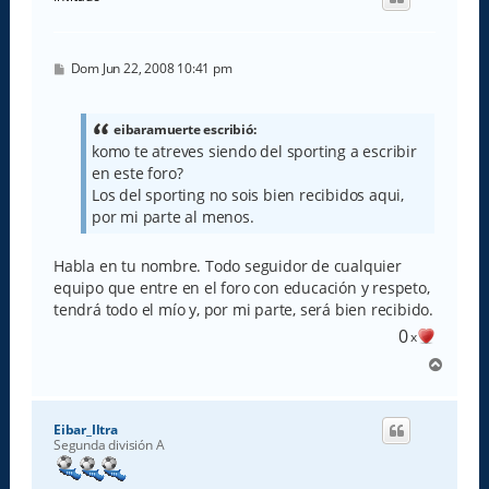
b
a
M
Dom Jun 22, 2008 10:41 pm
e
n
s
a
eibaramuerte escribió:
j
komo te atreves siendo del sporting a escribir
e
en este foro?
Los del sporting no sois bien recibidos aqui,
por mi parte al menos.
Habla en tu nombre. Todo seguidor de cualquier
equipo que entre en el foro con educación y respeto,
tendrá todo el mío y, por mi parte, será bien recibido.
0
x
A
r
r
i
Eibar_Iltra
b
Segunda división A
a