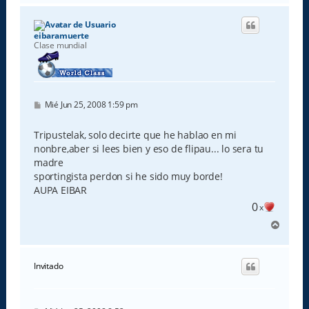
r
i
b
eibaramuerte
a
Clase mundial
M
Mié Jun 25, 2008 1:59 pm
e
n
s
Tripustelak, solo decirte que he hablao en mi
a
nonbre,aber si lees bien y eso de flipau... lo sera tu
j
e
madre
sportingista perdon si he sido muy borde!
AUPA EIBAR
0
x
A
r
r
i
Invitado
b
a