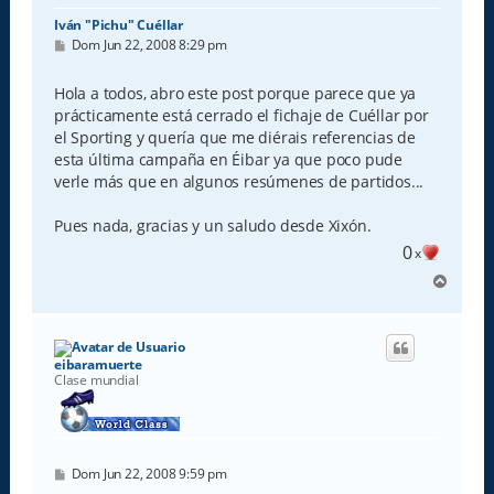
Iván "Pichu" Cuéllar
M
Dom Jun 22, 2008 8:29 pm
e
n
s
Hola a todos, abro este post porque parece que ya
a
prácticamente está cerrado el fichaje de Cuéllar por
j
e
el Sporting y quería que me diérais referencias de
esta última campaña en Éibar ya que poco pude
verle más que en algunos resúmenes de partidos...
Pues nada, gracias y un saludo desde Xixón.
0
x
A
r
r
i
b
eibaramuerte
a
Clase mundial
M
Dom Jun 22, 2008 9:59 pm
e