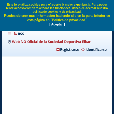
Este foro utiliza cookies para ofrecerte la mejor experiencia. Para poder
tener acceso completo a todas las funcionees, debes de aceptar nuestra
Iván "Pichu" Cuéllar SD Eibar
política de cookies y de privacidad.
Puedes obtener más información haciendo clic en la parte inferior de
esta página en "Política de privacidad"
[ Aceptar ]
RSS
Web NO Oficial de la Sociedad Deportiva Eibar
Registrarse
Identificarse