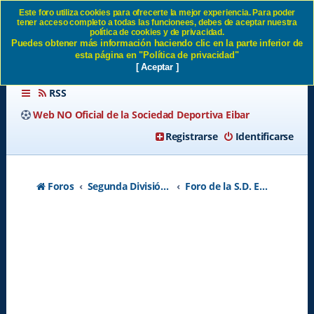
Este foro utiliza cookies para ofrecerte la mejor experiencia. Para poder
tener acceso completo a todas las funcionees, debes de aceptar nuestra
Pronto podremos contar con
política de cookies y de privacidad.
Puedes obtener más información haciendo clic en la parte inferior de
Codina y Biel SD Eibar
esta página en "Política de privacidad"
[ Aceptar ]
RSS
Web NO Oficial de la Sociedad Deportiva Eibar
Registrarse
Identificarse
Foros
Segunda División A - Temporada 2026-2027
Foro de la S.D. Eibar