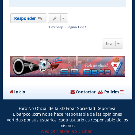
r
r
i
Responder
b
a
1 mensaje • Página
1
de
1
Ir a
Inicio
Contactar
Policies
Foro No Oficial de la SD Eibar Sociedad Deportiva.
Eibarpool.com no se hace responsable de las opiniones
vertidas por sus usuarios, cada usuario es responsable de los
mismos.
Web Oficial de la SD Eibar
-