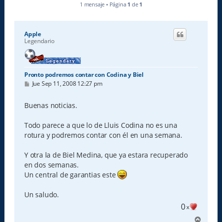
1 mensaje • Página
1
de
1
Apple
Legendario
Pronto podremos contar con Codina y Biel
M
Jue Sep 11, 2008 12:27 pm
e
n
s
Buenas noticias.
a
j
e
Todo parece a que lo de Lluis Codina no es una
rotura y podremos contar con él en una semana.
Y otra la de Biel Medina, que ya estara recuperado
en dos semanas.
Un central de garantias este
Un saludo.
0
x
A