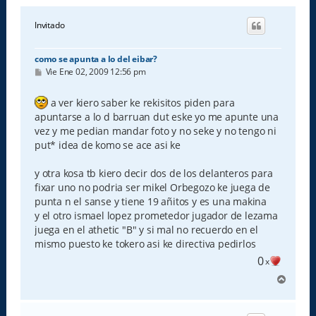
Invitado
como se apunta a lo del eibar?
M
Vie Ene 02, 2009 12:56 pm
e
n
s
a ver kiero saber ke rekisitos piden para
a
apuntarse a lo d barruan dut eske yo me apunte una
j
e
vez y me pedian mandar foto y no seke y no tengo ni
put* idea de komo se ace asi ke
y otra kosa tb kiero decir dos de los delanteros para
fixar uno no podria ser mikel Orbegozo ke juega de
punta n el sanse y tiene 19 añitos y es una makina
y el otro ismael lopez prometedor jugador de lezama
juega en el athetic "B" y si mal no recuerdo en el
mismo puesto ke tokero asi ke directiva pedirlos
0
x
A
r
r
i