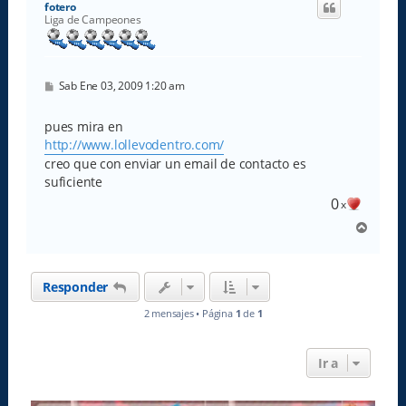
fotero
b
Liga de Campeones
a
M
Sab Ene 03, 2009 1:20 am
e
n
s
pues mira en
a
http://www.lollevodentro.com/
j
e
creo que con enviar un email de contacto es
suficiente
0
x
A
r
r
i
Responder
b
a
2 mensajes • Página
1
de
1
Ir a