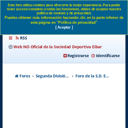
Este foro utiliza cookies para ofrecerte la mejor experiencia. Para poder
tener acceso completo a todas las funcionees, debes de aceptar nuestra
como se apunta a lo del
política de cookies y de privacidad.
Puedes obtener más información haciendo clic en la parte inferior de
eibar? SD Eibar
esta página en "Política de privacidad"
[ Aceptar ]
RSS
Web NO Oficial de la Sociedad Deportiva Eibar
Registrarse
Identificarse
Foros
Segunda División A - Temporada 2026-2027
Foro de la S.D. Eibar