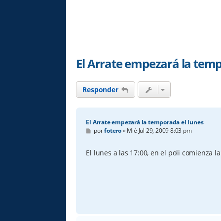
El Arrate empezará la temp
Responder
El Arrate empezará la temporada el lunes
M
por
fotero
»
Mié Jul 29, 2009 8:03 pm
e
n
s
El lunes a las 17:00, en el poli comienza 
a
j
e