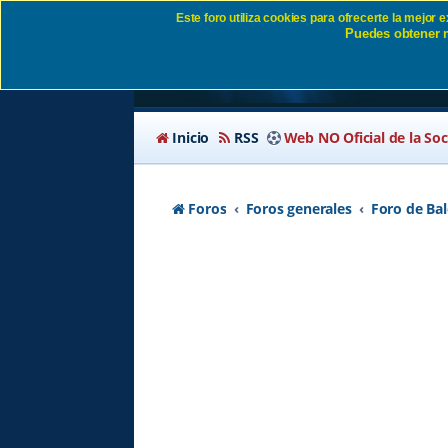
Este foro utiliza cookies para ofrecerte la mejor
Puedes obtener m
El Arrate empezará l
Inicio
RSS
Web NO Oficial de la So
Foros
Foros generales
Foro de B