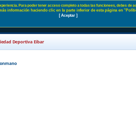
 experiencia. Para poder tener acceso completo a todas las funcionees, debes de ac
ás información haciendo clic en la parte inferior de esta página en "Políti
a temporada el lunes SD Eibar
[ Aceptar ]
ciedad Deportiva Eibar
alonmano