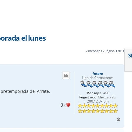
orada el lunes
2 mensajes • Página
1
de
1
S
fotero
Liga de Campeones
la pretemporada del Arrate.
Mensajes:
490
Registrado:
Mié Sep 26,
2007 2:37 pm
0
x
A
r
r