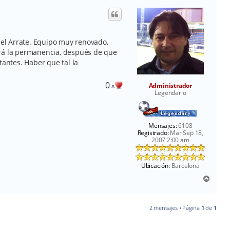
i
b
a
el Arrate. Equipo muy renovado,
erá la permanencia, después de que
ntes. Haber que tal la
0
x
Administrador
Legendario
Mensajes:
6108
Registrado:
Mar Sep 18,
2007 2:00 am
Ubicación:
Barcelona
A
r
r
i
2 mensajes • Página
1
de
1
b
a