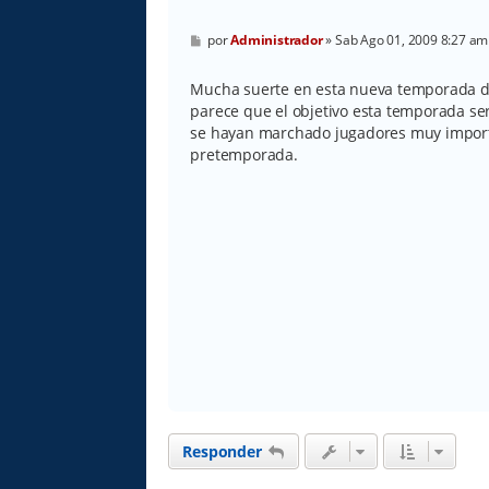
M
por
Administrador
»
Sab Ago 01, 2009 8:27 am
e
n
s
Mucha suerte en esta nueva temporada d
a
parece que el objetivo esta temporada s
j
e
se hayan marchado jugadores muy importa
pretemporada.
Responder