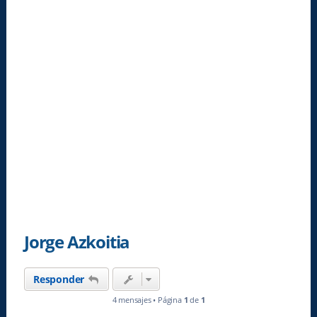
Jorge Azkoitia
Responder
4 mensajes • Página
1
de
1