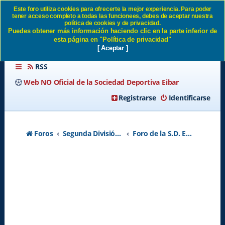
Este foro utiliza cookies para ofrecerte la mejor experiencia. Para poder
tener acceso completo a todas las funcionees, debes de aceptar nuestra
Jorge Azkoitia SD Eibar
política de cookies y de privacidad.
Puedes obtener más información haciendo clic en la parte inferior de
esta página en "Política de privacidad"
[ Aceptar ]
RSS
Web NO Oficial de la Sociedad Deportiva Eibar
Registrarse
Identificarse
Foros
Segunda División A - Temporada 2026-2027
Foro de la S.D. Eibar