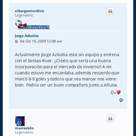
eibargorriurdina
Legendario
Jorge Azkoitia
M
Vie Oct 16, 2009 12:08 am
e
n
s
Actualmente Jorge Azkoitia está sin equipo y entrena
a
con el Sestao River. ¿Creéis que sería una buena
j
e
incorporación para el mercado de invierno? A mí
cuando estuvo me encantaba, además recuerdo que
marcó 8-9 goles y todo lo que sea marcar nos viene
bien. Podría ser un buen compañero junto a Altuna.
0
x
A
r
r
i
b
a
marraskilo
Legendario