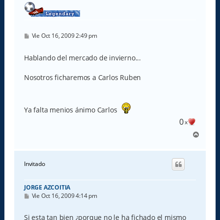
M
Vie Oct 16, 2009 2:49 pm
e
n
s
Hablando del mercado de invierno...
a
j
e
Nosotros ficharemos a Carlos Ruben
Ya falta menios ánimo Carlos
0
x
A
r
r
i
Invitado
b
a
JORGE AZCOITIA
M
Vie Oct 16, 2009 4:14 pm
e
n
s
Si esta tan bien ¿porque no le ha fichado el mismo