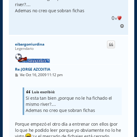
a
river?....
j
e
Ademas no creo que sobran fichas
0
x
A
r
r
i
eibargorriurdina
b
Legendario
a
Re: JORGE AZCOITIA
M
Vie Oct 16, 2009 11:12 pm
e
n
s
a
Luis escribió:
j
Si esta tan bien ¿porque no le ha fichado el
e
mismo river?....
Ademas no creo que sobran fichas
Porque empezó el otro día a entrenar con ellos (por
lo que he podido leer porque yo obviamente no lo he
visto
) y el mercado de fichajes está cerrado.