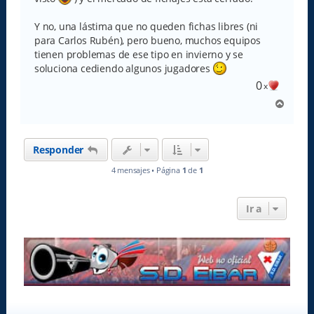
Y no, una lástima que no queden fichas libres (ni
para Carlos Rubén), pero bueno, muchos equipos
tienen problemas de ese tipo en invierno y se
soluciona cediendo algunos jugadores
0
x
A
r
r
i
Responder
b
a
4 mensajes • Página
1
de
1
Ir a