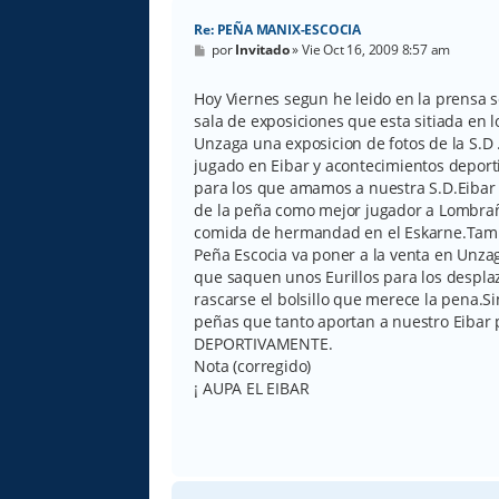
Re: PEÑA MANIX-ESCOCIA
M
por
Invitado
»
Vie Oct 16, 2009 8:57 am
e
n
s
Hoy Viernes segun he leido en la prensa se
a
sala de exposiciones que esta sitiada en l
j
e
Unzaga una exposicion de fotos de la S.D
jugado en Eibar y acontecimientos deporti
para los que amamos a nuestra S.D.Eibar 
de la peña como mejor jugador a Lombrañ
comida de hermandad en el Eskarne.Ta
Peña Escocia va poner a la venta en Unzag
que saquen unos Eurillos para los despla
rascarse el bolsillo que merece la pena.
peñas que tanto aportan a nuestro Eiba
DEPORTIVAMENTE.
Nota (corregido)
¡ AUPA EL EIBAR