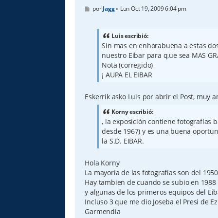
M
por
Jagg
»
Lun Oct 19, 2009 6:04 pm
e
n
s
a
Luis escribió:
j
Sin mas en enhorabuena a estas dos
e
nuestro Eibar para q,ue sea MAS 
Nota (corregido)
¡ AUPA EL EIBAR
Eskerrik asko Luis por abrir el Post, muy 
Korny escribió:
, la exposición contiene fotografías 
desde 1967) y es una buena oportuni
la S.D. EIBAR.
Hola Korny
La mayoria de las fotografias son del 1950
Hay tambien de cuando se subio en 1988
y algunas de los primeros equipos del Eib
Incluso 3 que me dio Joseba el Presi de E
Garmendia