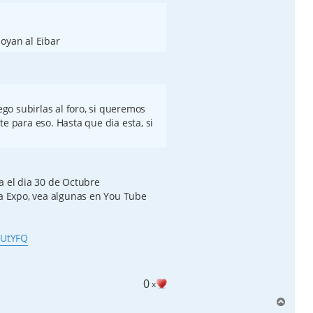
oyan al Eibar
uego subirlas al foro, si queremos
e para eso. Hasta que dia esta, si
a el dia 30 de Octubre
la Expo, vea algunas en You Tube
dUtYFQ
0
x
A