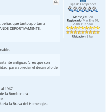
Jagg
b
Liga de Campeones
a
Mensajes:
320
Registrado:
Mar Ene 01,
 peñas que tanto aportan a
2008 11:57 am
GRANDE DEPORTIVAMENTE.
Ubicación:
Eibar
amable.
bastante antiguas (creo que son
dad, para apreciar el desarrollo de
 al 1967
 de la Bombonera
ar
zkozia la Brava del Homenaje a