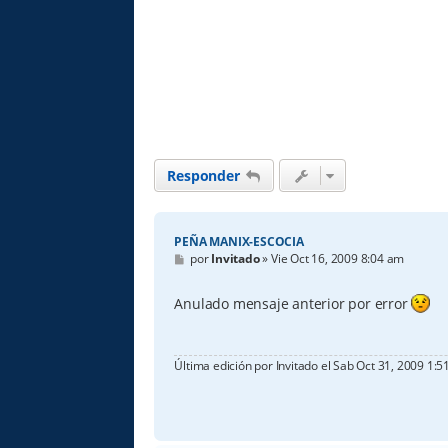
Responder
PEÑA MANIX-ESCOCIA
M
por
Invitado
»
Vie Oct 16, 2009 8:04 am
e
n
s
Anulado mensaje anterior por error
a
j
e
Última edición por
Invitado
el Sab Oct 31, 2009 1:51