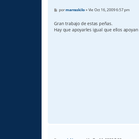
M
por
marraskilo
»
Vie Oct 16, 2009 6:57 pm
e
n
s
Gran trabajo de estas peñas.
a
Hay que apoyarles igual que ellos apoyan 
j
e