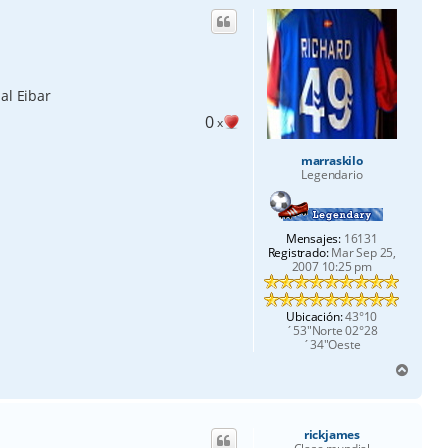
i
b
a
al Eibar
0
x
marraskilo
Legendario
Mensajes:
16131
Registrado:
Mar Sep 25,
2007 10:25 pm
Ubicación:
43°10
´53"Norte 02°28
´34"Oeste
A
r
r
i
rickjames
b