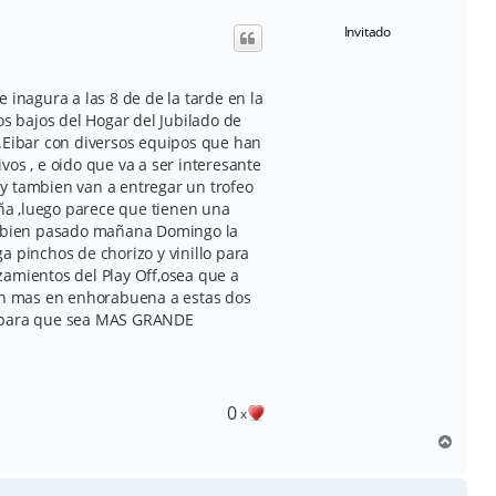
i
Invitado
b
a
 inagura a las 8 de de la tarde en la
os bajos del Hogar del Jubilado de
 .Eibar con diversos equipos que han
vos , e oido que va a ser interesante
y tambien van a entregar un trofeo
a ,luego parece que tienen una
mbien pasado mañana Domingo la
a pinchos de chorizo y vinillo para
zamientos del Play Off,osea que a
Sin mas en enhorabuena a estas dos
r para que sea MAS GRANDE
0
x
A
r
r