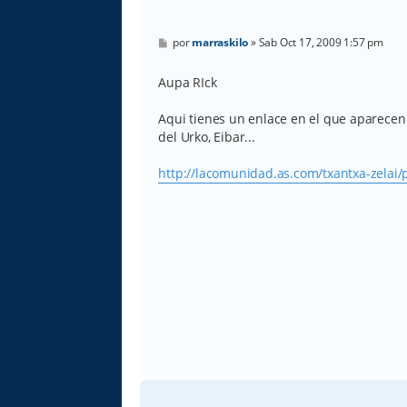
M
por
marraskilo
»
Sab Oct 17, 2009 1:57 pm
e
n
s
Aupa RIck
a
j
e
Aqui tienes un enlace en el que aparecen
del Urko, Eibar...
http://lacomunidad.as.com/txantxa-zelai/