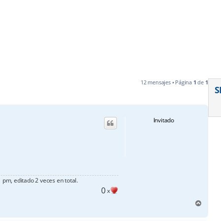
12 mensajes • Página
1
de
1
S
Invitado
 pm, editado 2 veces en total.
0
x
A
r
r