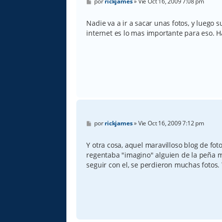
M
por
rickjames
»
Vie Oct 16, 2009 7:08 pm
e
n
s
Nadie va a ir a sacar unas fotos, y luego s
a
internet es lo mas importante para eso. H
j
e
M
por
rickjames
»
Vie Oct 16, 2009 7:12 pm
e
n
s
Y otra cosa, aquel maravilloso blog de fot
a
regentaba "imagino" alguien de la peña m
j
e
seguir con el, se perdieron muchas fotos. 