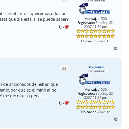
Clase mundial
a
ubirlas al foro, si queremos difusion
Mensajes:
506
asta que dia esta, si se puede saber?
Registrado:
Sab Sep 22,
0
2007 11:34 pm
x
Ubicación:
Zarautz
A
r
r
i
rickjames
b
Clase mundial
a
os de aficionados del eibar, que
Mensajes:
506
anix, por que se elimino al no
Registrado:
Sab Sep 22,
Y me dio mucha pena.......
2007 11:34 pm
0
x
Ubicación:
Zarautz
A
r
r