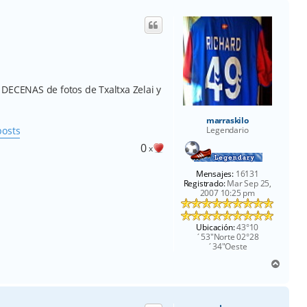
i
b
a
 DECENAS de fotos de Txaltxa Zelai y
marraskilo
posts
Legendario
0
x
Mensajes:
16131
Registrado:
Mar Sep 25,
2007 10:25 pm
Ubicación:
43°10
´53"Norte 02°28
´34"Oeste
A
r
r
i