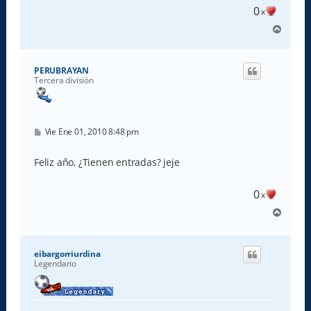
0
x
A
r
r
i
PERUBRAYAN
b
Tercera división
a
M
Vie Ene 01, 2010 8:48 pm
e
n
s
Feliz año, ¿Tienen entradas? jeje
a
j
e
0
x
A
r
r
i
eibargorriurdina
b
Legendario
a