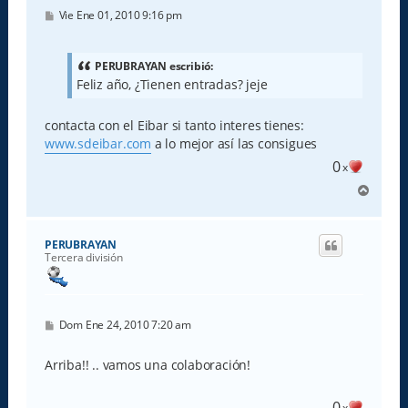
M
Vie Ene 01, 2010 9:16 pm
e
n
s
a
PERUBRAYAN escribió:
j
Feliz año, ¿Tienen entradas? jeje
e
contacta con el Eibar si tanto interes tienes:
www.sdeibar.com
a lo mejor así las consigues
0
x
A
r
r
i
PERUBRAYAN
b
Tercera división
a
M
Dom Ene 24, 2010 7:20 am
e
n
s
Arriba!! .. vamos una colaboración!
a
j
e
0
x