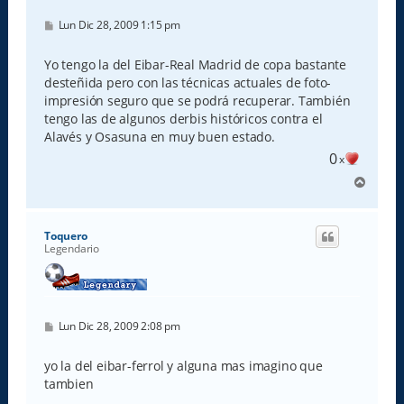
M
Lun Dic 28, 2009 1:15 pm
e
n
s
Yo tengo la del Eibar-Real Madrid de copa bastante
a
desteñida pero con las técnicas actuales de foto-
j
e
impresión seguro que se podrá recuperar. También
tengo las de algunos derbis históricos contra el
Alavés y Osasuna en muy buen estado.
0
x
A
r
r
i
Toquero
b
Legendario
a
M
Lun Dic 28, 2009 2:08 pm
e
n
s
yo la del eibar-ferrol y alguna mas imagino que
a
tambien
j
e