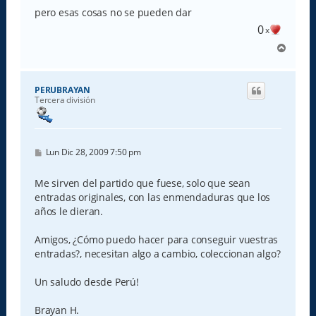
pero esas cosas no se pueden dar
0
x
A
r
r
i
PERUBRAYAN
b
Tercera división
a
M
Lun Dic 28, 2009 7:50 pm
e
n
s
Me sirven del partido que fuese, solo que sean
a
entradas originales, con las enmendaduras que los
j
e
años le dieran.
Amigos, ¿Cómo puedo hacer para conseguir vuestras
entradas?, necesitan algo a cambio, coleccionan algo?
Un saludo desde Perú!
Brayan H.