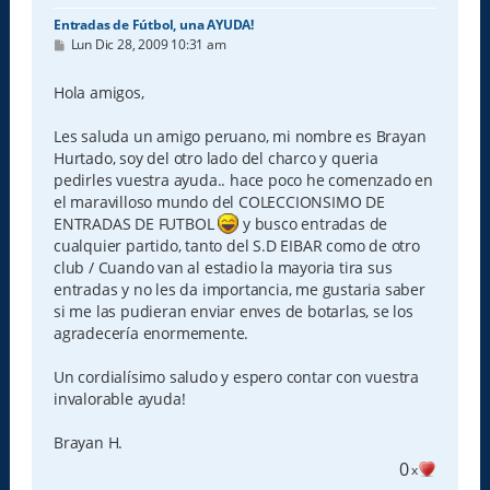
Entradas de Fútbol, una AYUDA!
M
Lun Dic 28, 2009 10:31 am
e
n
s
Hola amigos,
a
j
e
Les saluda un amigo peruano, mi nombre es Brayan
Hurtado, soy del otro lado del charco y queria
pedirles vuestra ayuda.. hace poco he comenzado en
el maravilloso mundo del COLECCIONSIMO DE
ENTRADAS DE FUTBOL
y busco entradas de
cualquier partido, tanto del S.D EIBAR como de otro
club / Cuando van al estadio la mayoria tira sus
entradas y no les da importancia, me gustaria saber
si me las pudieran enviar enves de botarlas, se los
agradecería enormemente.
Un cordialísimo saludo y espero contar con vuestra
invalorable ayuda!
Brayan H.
0
x