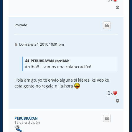
A
r
r
i
Invitado
b
a
M
Dom Ene 24, 2010 10:01 pm
e
n
s
a
PERUBRAYAN escribió:
j
Arriba!! .. vamos una colaboración!
e
Hola amigo, yo te envio alguna si kieres, ke veo ke
esta gente no regala ni la hora
0
x
A
r
r
i
PERUBRAYAN
b
Tercera división
a