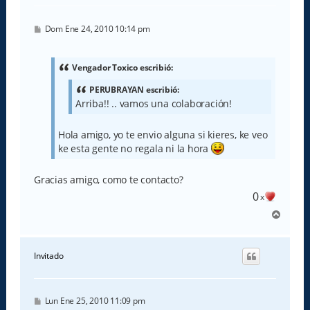
M
Dom Ene 24, 2010 10:14 pm
e
n
s
a
Vengador Toxico escribió:
j
e
PERUBRAYAN escribió:
Arriba!! .. vamos una colaboración!
Hola amigo, yo te envio alguna si kieres, ke veo
ke esta gente no regala ni la hora
Gracias amigo, como te contacto?
0
x
A
r
r
i
Invitado
b
a
M
Lun Ene 25, 2010 11:09 pm
e