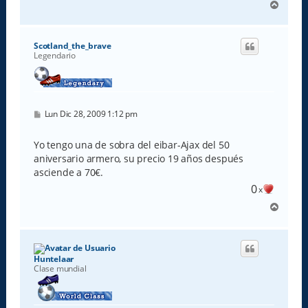
A
r
r
i
Scotland_the_brave
b
Legendario
a
M
Lun Dic 28, 2009 1:12 pm
e
n
s
Yo tengo una de sobra del eibar-Ajax del 50
a
aniversario armero, su precio 19 años después
j
e
asciende a 70€.
0
x
A
r
r
i
b
Huntelaar
a
Clase mundial