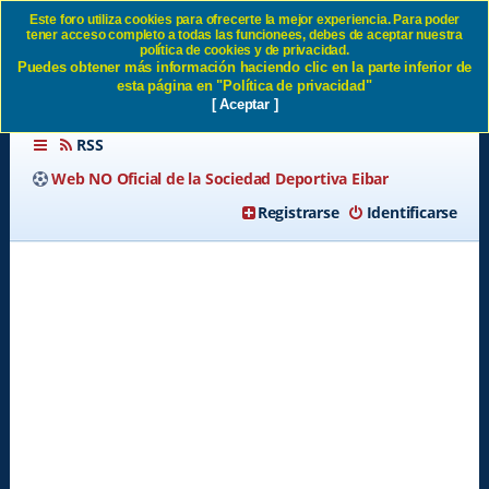
Este foro utiliza cookies para ofrecerte la mejor experiencia. Para poder
tener acceso completo a todas las funcionees, debes de aceptar nuestra
Entradas de Fútbol, una
política de cookies y de privacidad.
Puedes obtener más información haciendo clic en la parte inferior de
AYUDA! SD Eibar
esta página en "Política de privacidad"
[ Aceptar ]
RSS
Web NO Oficial de la Sociedad Deportiva Eibar
Registrarse
Identificarse