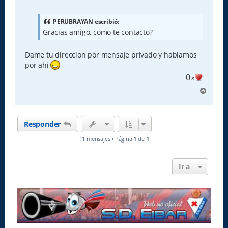
n
s
a
PERUBRAYAN escribió:
j
Gracias amigo, como te contacto?
e
Dame tu direccion por mensaje privado y hablamos
por ahi
0
x
A
r
r
i
Responder
b
a
11 mensajes • Página
1
de
1
Ir a