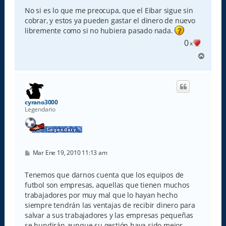
n
s
No si es lo que me preocupa, que el Eibar sigue sin
a
cobrar, y estos ya pueden gastar el dinero de nuevo
j
e
libremente como si no hubiera pasado nada.
0
x
A
r
r
i
b
a
cyrano3000
Legendario
M
Mar Ene 19, 2010 11:13 am
e
n
s
Tenemos que darnos cuenta que los equipos de
a
futbol son empresas, aquellas que tienen muchos
j
e
trabajadores por muy mal que lo hayan hecho
siempre tendrán las ventajas de recibir dinero para
salvar a sus trabajadores y las empresas pequeñas
se hundirán aunque su gestión haya sido mejor.