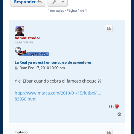
Responder
4 mensajes • Página
1
de
1
Administrador
Legendario
La Real ya no está en concurso de acreedores
M
Dom Ene 17, 2010 10:09 pm
e
n
s
Y el Eibar cuando cobra el famoso cheque ??
a
j
e
http://www.marca.com/2010/01/15/futbol/ ...
83956.html
0
x
A
r
r
i
Invitado