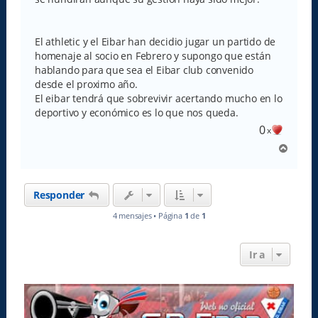
El athletic y el Eibar han decidio jugar un partido de
homenaje al socio en Febrero y supongo que están
hablando para que sea el Eibar club convenido
desde el proximo año.
El eibar tendrá que sobrevivir acertando mucho en lo
deportivo y económico es lo que nos queda.
0
x
A
r
r
i
Responder
b
a
4 mensajes • Página
1
de
1
Ir a