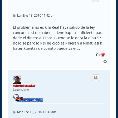
b
a
M
Lun Ene 18, 2010 11:42 pm
e
n
s
El problema no es k la Real haya salido de la ley
a
concursal, si no haber si tiene kapital suficiente para
j
e
darle el dinero al Eibar. Bueno se lo dara la dipu???
no lo se pero lo k si he oido es k kieren a Nihat, asi k
hacer kuentas de cuanto puede valer,,,,
0
x
A
r
r
i
b
a
Administrador
Legendario
M
Mar Ene 19, 2010 12:30 am
e