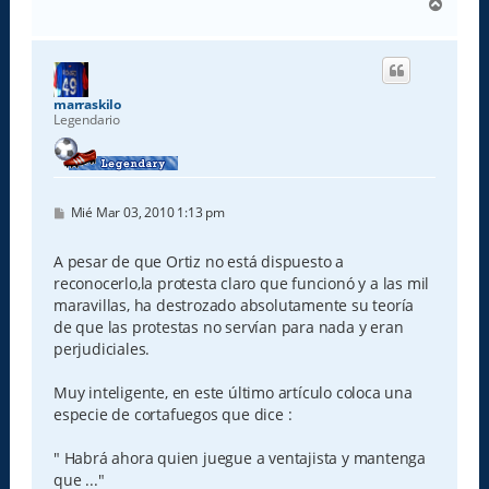
A
r
r
i
b
a
marraskilo
Legendario
M
Mié Mar 03, 2010 1:13 pm
e
n
s
A pesar de que Ortiz no está dispuesto a
a
reconocerlo,la protesta claro que funcionó y a las mil
j
e
maravillas, ha destrozado absolutamente su teoría
de que las protestas no servían para nada y eran
perjudiciales.
Muy inteligente, en este último artículo coloca una
especie de cortafuegos que dice :
" Habrá ahora quien juegue a ventajista y mantenga
que ..."