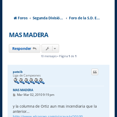
Foros
Segunda División A - Temporada 2026-2027
Foro de la S.D. Eibar
MAS MADERA
Responder
10 mensajes • Página
1
de
1
patxib
Liga de Campeones
MAS MADERA
M
Mar Mar 02, 2010 9:19 pm
e
n
s
y la columna de Ortiz aun mas incendiaria que la
a
anterior...
j
e
http://www.elcorreo.com/vizcaya/v/20100 ...