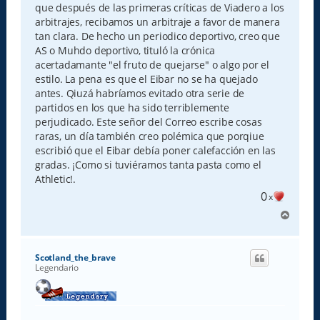
e
que después de las primeras críticas de Viadero a los
arbitrajes, recibamos un arbitraje a favor de manera
tan clara. De hecho un periodico deportivo, creo que
AS o Muhdo deportivo, tituló la crónica
acertadamante "el fruto de quejarse" o algo por el
estilo. La pena es que el Eibar no se ha quejado
antes. Qiuzá habríamos evitado otra serie de
partidos en los que ha sido terriblemente
perjudicado. Este señor del Correo escribe cosas
raras, un día también creo polémica que porqiue
escribió que el Eibar debía poner calefacción en las
gradas. ¡Como si tuviéramos tanta pasta como el
Athletic!.
0
x
A
r
r
i
Scotland_the_brave
b
Legendario
a