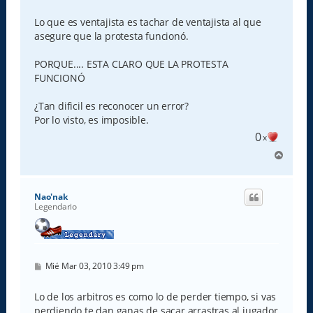
Lo que es ventajista es tachar de ventajista al que
asegure que la protesta funcionó.
PORQUE.... ESTA CLARO QUE LA PROTESTA
FUNCIONÓ
¿Tan dificil es reconocer un error?
Por lo visto, es imposible.
0
x
A
r
r
i
Nao'nak
b
Legendario
a
M
Mié Mar 03, 2010 3:49 pm
e
n
s
Lo de los arbitros es como lo de perder tiempo, si vas
a
perdiendo te dan ganas de sacar arrastras al jugador