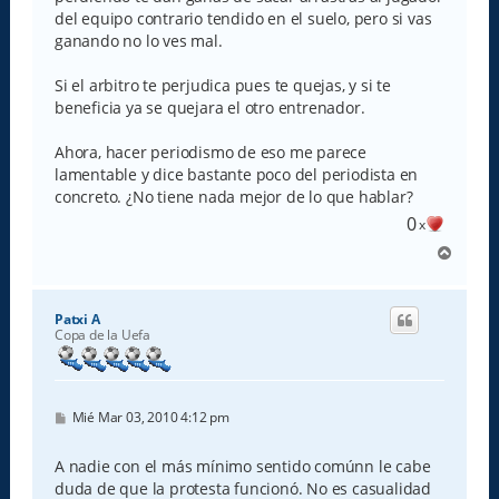
j
e
del equipo contrario tendido en el suelo, pero si vas
ganando no lo ves mal.
Si el arbitro te perjudica pues te quejas, y si te
beneficia ya se quejara el otro entrenador.
Ahora, hacer periodismo de eso me parece
lamentable y dice bastante poco del periodista en
concreto. ¿No tiene nada mejor de lo que hablar?
0
x
A
r
r
i
Patxi A
b
Copa de la Uefa
a
M
Mié Mar 03, 2010 4:12 pm
e
n
s
A nadie con el más mínimo sentido comúnn le cabe
a
duda de que la protesta funcionó. No es casualidad
j