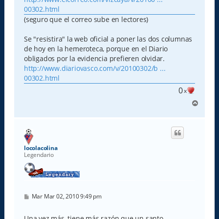
00302.html
(seguro que el correo sube en lectores)
Se "resistira" la web oficial a poner las dos columnas
de hoy en la hemeroteca, porque en el Diario
obligados por la evidencia prefieren olvidar.
http://www.diariovasco.com/v/20100302/b ...
00302.html
0
x
A
r
r
i
b
a
locolacolina
Legendario
M
Mar Mar 02, 2010 9:49 pm
e
n
s
Una vez más, tiene más razón que un santo.