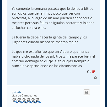
e
n
s
Ya comenté la semana pasada que lo de los árbitros
a
son ciclos que tienen muy poco que ver con
j
e
protestas, a lo largo de un año pueden ser peores o
mejores pero sus fallos se igualan bastante y lo peor
es luchar contra ellos.
La fuerza la debe hacer la gente del campo y los
jugadores cuanto menos se mentan mejor.
Lo que me extraño fue que un Viadero que nunca
había dicho nada de los arbitros ,y me parece bien, el
anterior domingo se quejó. O te quejas siempre o
nunca no dependiendo de las circunstancias.
0
x
A
r
r
i
patxib
b
Liga de Campeones
a