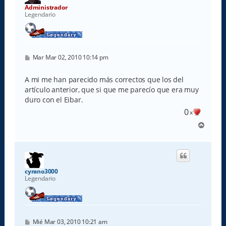
a
Administrador
Legendario
M
Mar Mar 02, 2010 10:14 pm
e
n
s
A mi me han parecido más correctos que los del
a
artículo anterior, que si que me parecío que era muy
j
e
duro con el Eibar.
0
x
A
r
r
i
b
a
cyrano3000
Legendario
M
Mié Mar 03, 2010 10:21 am