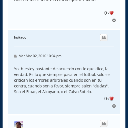
a
j
e
0
x
A
r
r
i
Invitado
b
a
M
Mar Mar 02, 2010 10:04 pm
e
n
s
Yo tb estoy bastante de acuerdo con lo que dice, la
a
verdad. Es lo que siempre pasa en el futbol, solo se
j
e
critican los errores arbitrales cuando son en tu
contra, cuando son a favor, siempre salen "dudas".
Sea el Eibar, el Alcoyano, o el Calvo Sotelo.
0
x
A
r
r
i
b