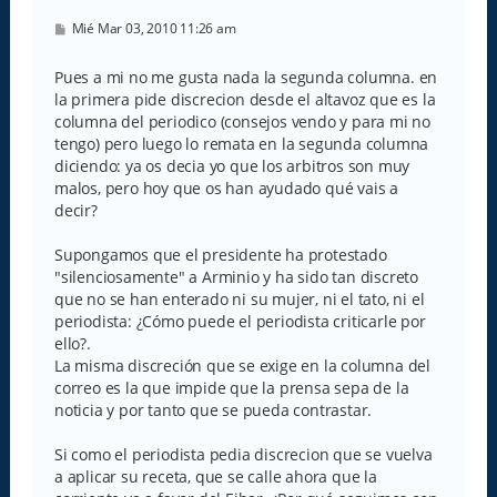
M
Mié Mar 03, 2010 11:26 am
e
n
s
Pues a mi no me gusta nada la segunda columna. en
a
la primera pide discrecion desde el altavoz que es la
j
e
columna del periodico (consejos vendo y para mi no
tengo) pero luego lo remata en la segunda columna
diciendo: ya os decia yo que los arbitros son muy
malos, pero hoy que os han ayudado qué vais a
decir?
Supongamos que el presidente ha protestado
"silenciosamente" a Arminio y ha sido tan discreto
que no se han enterado ni su mujer, ni el tato, ni el
periodista: ¿Cómo puede el periodista criticarle por
ello?.
La misma discreción que se exige en la columna del
correo es la que impide que la prensa sepa de la
noticia y por tanto que se pueda contrastar.
Si como el periodista pedia discrecion que se vuelva
a aplicar su receta, que se calle ahora que la