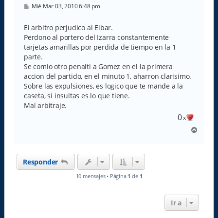
M
Mié Mar 03, 2010 6:48 pm
e
n
s
El arbitro perjudico al Eibar.
a
Perdono al portero del Izarra constantemente
j
e
tarjetas amarillas por perdida de tiempo en la 1
parte.
Se comio otro penalti a Gomez en el la primera
accion del partido, en el minuto 1, aharron clarisimo.
Sobre las expulsiones, es logico que te mande a la
caseta, si insultas es lo que tiene.
Mal arbitraje.
0
x
A
r
r
i
Responder
b
a
10 mensajes • Página
1
de
1
Ir a