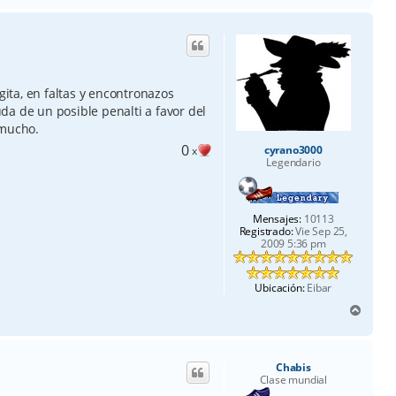
r
i
b
a
gita, en faltas y encontronazos
a de un posible penalti a favor del
 mucho.
0
cyrano3000
x
Legendario
Mensajes:
10113
Registrado:
Vie Sep 25,
2009 5:36 pm
Ubicación:
Eibar
A
r
r
i
Chabis
b
Clase mundial
a