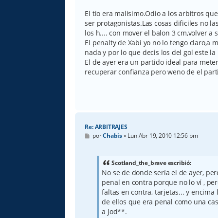
n
s
El tio era malisimo.Odio a los arbitros qu
a
ser protagonistas.Las cosas dificiles no la
j
e
los h.... con mover el balon 3 cm,volver a 
El penalty de Xabi yo no lo tengo claro,a 
nada y por lo que decis los del gol este l
El de ayer era un partido ideal para mete
recuperar confianza pero weno de el part
Re: ARBITRAJES
M
por
Chabis
»
Lun Abr 19, 2010 12:56 pm
e
n
s
a
Scotland_the_brave escribió:
j
No se de donde sería el de ayer, per
e
penal en contra porque no lo ví , per
faltas en contra, tarjetas... y encim
de ellos que era penal como una cas
a Jod**.