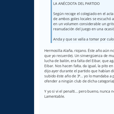
LA ANÉCDOTA DEL PARTIDO
Según recoge el colegiado en el acta
de ambos goles locales se escuchó a
en un volumen considerable un grito
reanudación del juego en una ocasió
Anda y que se valla a tomar por culo
Hermosilla Alaña, riojano. Éste año aún n
que yo recuerde). Un sinvergüenza de mu
lucha de balón, era falta del Eibar, que ag
Eibar. Nos hacen falta, da igual, la pito e
dijo ayer durante el partido que habían d
subido éste año de 3ª... yo lo mandaba a p
ofender a ningún club de dicha categoría)
Y yo si vi el penalti... pero bueno, nunca 
Lamentable.