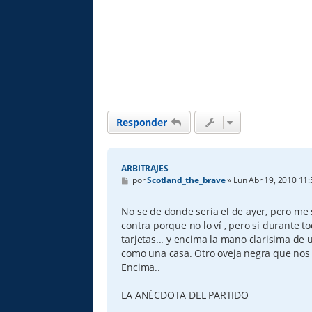
Responder
ARBITRAJES
M
por
Scotland_the_brave
»
Lun Abr 19, 2010 11
e
n
s
No se de donde sería el de ayer, pero me 
a
contra porque no lo ví , pero si durante to
j
e
tarjetas... y encima la mano clarisima de
como una casa. Otro oveja negra que nos 
Encima..
LA ANÉCDOTA DEL PARTIDO