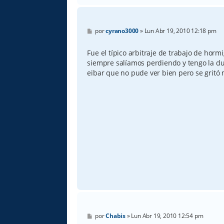
M
por
cyrano3000
»
Lun Abr 19, 2010 12:18 pm
e
n
s
Fue el típico arbitraje de trabajo de hormi
a
siempre salíamos perdiendo y tengo la dud
j
e
eibar que no pude ver bien pero se gritó
M
por
Chabis
»
Lun Abr 19, 2010 12:54 pm
e