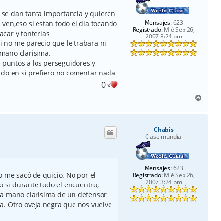
e se dan tanta importancia y quieren
Mensajes:
623
s ven,eso si estan todo el dia tocando
Registrado:
Mié Sep 26,
sacar y tonterias
2007 3:24 pm
mi no me parecio que le trabara ni
a mano clarisima.
r puntos a los perseguidores y
ido en si prefiero no comentar nada
0
x
A
r
r
i
Chabis
b
Clase mundial
a
Mensajes:
623
o me sacó de quicio. No por el
Registrado:
Mié Sep 26,
2007 3:24 pm
o si durante todo el encuentro,
a la mano clarisima de un defensor
a. Otro oveja negra que nos vuelve