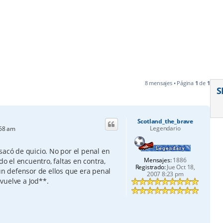
8 mensajes • Página
1
de
1
S
Scotland_the_brave
Legendario
:58 am
sacó de quicio. No por el penal en
Mensajes:
1886
do el encuentro, faltas en contra,
Registrado:
Jue Oct 18,
 un defensor de ellos que era penal
2007 8:23 pm
vuelve a Jod**.