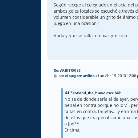
Según recoge el colegiado en el acta del p
ambos goles locales se escuchó a través 
volumen considerable un grito de ánimo q
juego en una ocasión.”
Anda y que se valla a tomar por culo.
Re: ARBITRAJES
M
por
eibargorriurdina
»
Lun Abr 19, 2010 12:06
e
n
s
a
Scotland_the_brave escribió:
j
No se de donde sería el de ayer, per
e
penal en contra porque no lo ví , per
faltas en contra, tarjetas... y encim
de ellos que era penal como una cas
a Jod**.
Encima..