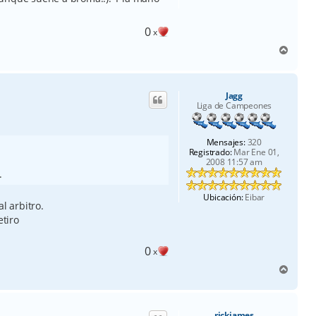
0
x
A
r
r
i
Jagg
b
Liga de Campeones
a
Mensajes:
320
Registrado:
Mar Ene 01,
2008 11:57 am
.
Ubicación:
Eibar
l arbitro.
etiro
0
x
A
r
r
i
rickjames