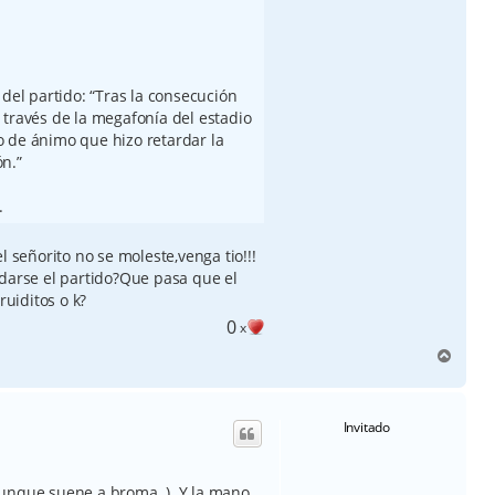
 del partido: “Tras la consecución
 través de la megafonía del estadio
 de ánimo que hizo retardar la
n.”
.
l señorito no se moleste,venga tio!!!
udarse el partido?Que pasa que el
ruiditos o k?
0
x
A
r
r
i
Invitado
b
a
 (aunque suene a broma..). Y la mano