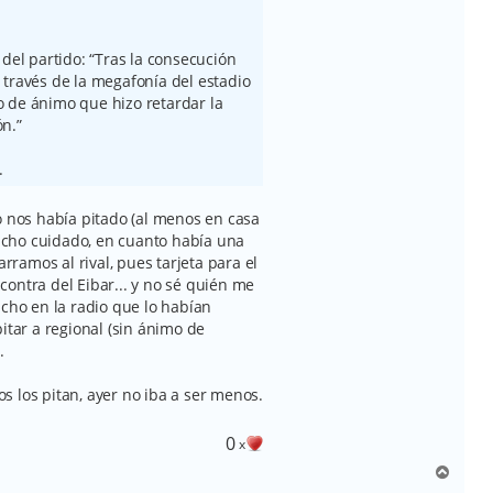
 del partido: “Tras la consecución
 través de la megafonía del estadio
 de ánimo que hizo retardar la
n.”
.
o nos había pitado (al menos en casa
cho cuidado, en cuanto había una
arramos al rival, pues tarjeta para el
n contra del Eibar... y no sé quién me
icho en la radio que lo habían
itar a regional (sin ánimo de
.
nos los pitan, ayer no iba a ser menos.
0
x
A
r