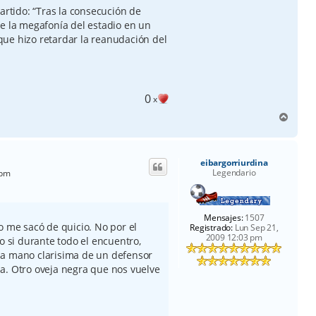
artido: “Tras la consecución de
de la megafonía del estadio en un
ue hizo retardar la reanudación del
0
x
A
r
r
i
eibargorriurdina
b
Legendario
 pm
a
Mensajes:
1507
o me sacó de quicio. No por el
Registrado:
Lun Sep 21,
2009 12:03 pm
o si durante todo el encuentro,
a la mano clarisima de un defensor
a. Otro oveja negra que nos vuelve