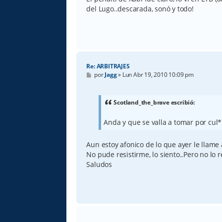
a
del Lugo..descarada, sonó y todo!
j
e
Re: ARBITRAJES
M
por
Jagg
»
Lun Abr 19, 2010 10:09 pm
e
n
s
a
Scotland_the_brave escribió:
j
e
Anda y que se valla a tomar por cul*
Aun estoy afonico de lo que ayer le llame a
No pude resistirme, lo siento..Pero no lo r
Saludos