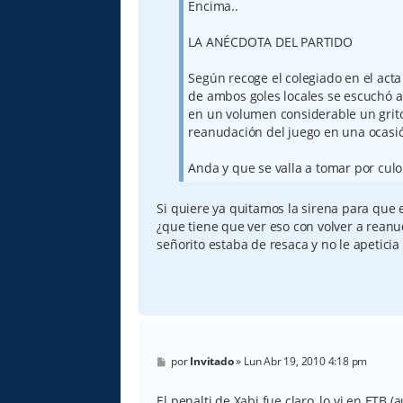
Encima..
LA ANÉCDOTA DEL PARTIDO
Según recoge el colegiado en el acta
de ambos goles locales se escuchó a
en un volumen considerable un grito
reanudación del juego en una ocasió
Anda y que se valla a tomar por culo
Si quiere ya quitamos la sirena para que e
¿que tiene que ver eso con volver a rean
señorito estaba de resaca y no le apeticia 
M
por
Invitado
»
Lun Abr 19, 2010 4:18 pm
e
n
s
El penalti de Xabi fue claro, lo vi en ETB