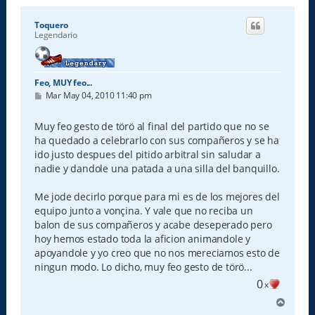
Toquero
Legendario
Feo, MUY feo...
M
Mar May 04, 2010 11:40 pm
e
n
s
Muy feo gesto de törö al final del partido que no se
a
ha quedado a celebrarlo con sus compañeros y se ha
j
e
ido justo despues del pitido arbitral sin saludar a
nadie y dandole una patada a una silla del banquillo.
Me jode decirlo porque para mi es de los mejores del
equipo junto a vonçina. Y vale que no reciba un
balon de sus compañeros y acabe deseperado pero
hoy hemos estado toda la aficion animandole y
apoyandole y yo creo que no nos mereciamos esto de
ningun modo. Lo dicho, muy feo gesto de törö...
0
x
A
r