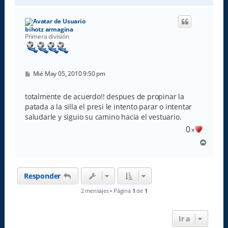
r
i
b
bihotz armagina
a
Primera división
M
Mié May 05, 2010 9:50 pm
e
n
s
totalmente de acuerdo!! despues de propinar la
a
patada a la silla el presi le intento parar o intentar
j
e
saludarle y siguio su camino hacia el vestuario.
0
x
A
r
r
i
Responder
b
a
2 mensajes • Página
1
de
1
Ir a