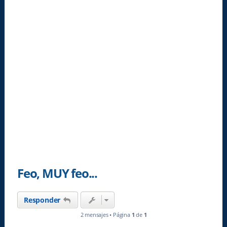
Feo, MUY feo...
Responder
2 mensajes • Página
1
de
1