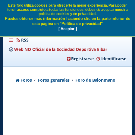
Este foro utiliza cookies para ofrecerte la mejor experiencia. Para poder
tener acceso completo a todas las funcionees, debes de aceptar nuestra
Feo, MUY feo... SD Eibar
política de cookies y de privacidad.
Puedes obtener más información haciendo clic en la parte inferior de
esta página en "Política de privacidad"
[ Aceptar ]
RSS
Web NO Oficial de la Sociedad Deportiva Eibar
Registrarse
Identificarse
Foros
Foros generales
Foro de Balonmano