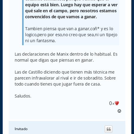
equipo está bien. Luego hay que esperar a ver
qué sale en el campo, pero nosotros estamos
convencidos de que vamos a ganar.
Tambien piensa que van a ganar,coñ* y es lo
logico,pero por eso,no creo que sea,ni un tipejo
ni un fantasma.
Las declaraciones de Manix dentro de lo habitual. Es
normal que digas que piensas en ganar.
Las de Castillo diciendo que tienen más técnica me
parecen infravalorar al rival e ir de sobradito. Sobre
todo cuando tienes que jugar fuera de casa.
Saludos.
0
x
A
r
r
i
Invitado
b