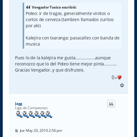
s
a
Vengador Toxico escribió:
j
Poteo: ir de tragos, generalmente vinitos o
e
cortos de cerveza (tambien llamados zuritos
por aki)
Kalejira con txaranga: pasacalles con banda de
musica
Pues lo de la kalejira me gusta.................aunque
reconozco que lo del Poteo tiene mejor pinta...........
Gracias Vengador..y que disfruteis.
0
x
A
r
r
i
Jagg
b
Liga de Campeones
a
M
Jue May 20, 2010 2:56 pm
e