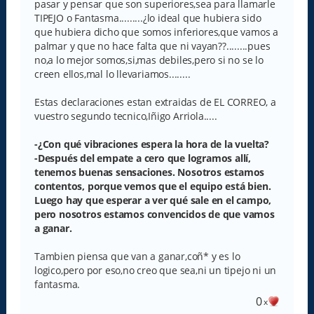
pasar y pensar que son superiores,sea para llamarle
j
e
TIPEJO o Fantasma.........¿lo ideal que hubiera sido
que hubiera dicho que somos inferiores,que vamos a
palmar y que no hace falta que ni vayan??........pues
no,a lo mejor somos,si,mas debiles,pero si no se lo
creen ellos,mal lo llevariamos........
Estas declaraciones estan extraidas de EL CORREO, a
vuestro segundo tecnico,Iñigo Arriola.....
-¿Con qué vibraciones espera la hora de la vuelta?
-Después del empate a cero que logramos allí,
tenemos buenas sensaciones. Nosotros estamos
contentos, porque vemos que el equipo está bien.
Luego hay que esperar a ver qué sale en el campo,
pero nosotros estamos convencidos de que vamos
a ganar.
Tambien piensa que van a ganar,coñ* y es lo
logico,pero por eso,no creo que sea,ni un tipejo ni un
fantasma.
0
x