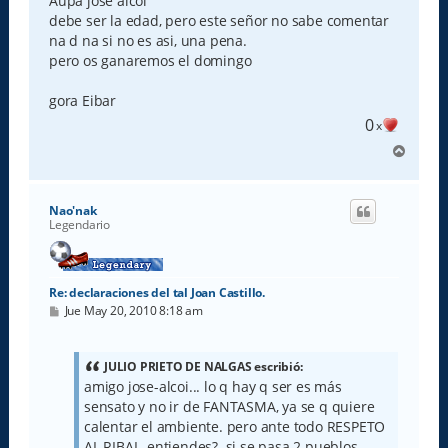
Aupa jose alcoi
debe ser la edad, pero este señor no sabe comentar
na d na si no es asi, una pena.
pero os ganaremos el domingo
gora Eibar
0
x
A
r
r
i
Nao'nak
b
Legendario
a
Re: declaraciones del tal Joan Castillo.
M
Jue May 20, 2010 8:18 am
e
n
s
a
JULIO PRIETO DE NALGAS escribió:
j
amigo jose-alcoi... lo q hay q ser es más
e
sensato y no ir de FANTASMA, ya se q quiere
calentar el ambiente. pero ante todo RESPETO
AL RIBAL, entiendes?. si se pasa 2 pueblos...