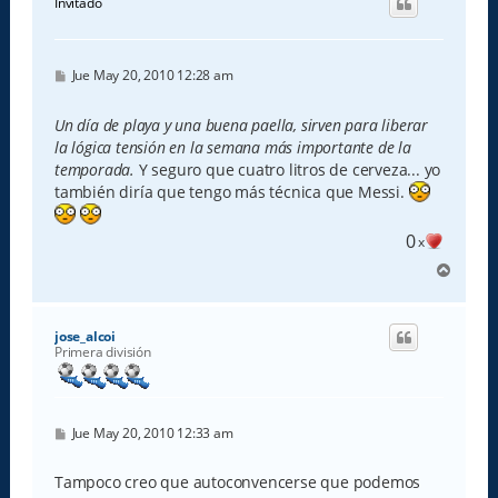
Invitado
b
a
M
Jue May 20, 2010 12:28 am
e
n
s
Un día de playa y una buena paella, sirven para liberar
a
la lógica tensión en la semana más importante de la
j
e
temporada.
Y seguro que cuatro litros de cerveza... yo
también diría que tengo más técnica que Messi.
0
x
A
r
r
i
jose_alcoi
b
Primera división
a
M
Jue May 20, 2010 12:33 am
e
n
s
Tampoco creo que autoconvencerse que podemos
a