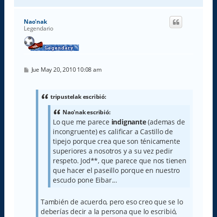
r
r
i
Nao'nak
b
Legendario
a
M
Jue May 20, 2010 10:08 am
e
n
s
a
tripustelak escribió:
j
e
Nao'nak escribió:
Lo que me parece
indignante
(ademas de
incongruente) es calificar a Castillo de
tipejo porque crea que son ténicamente
superiores a nosotros y a su vez pedir
respeto. Jod**, que parece que nos tienen
que hacer el paseillo porque en nuestro
escudo pone Eibar...
También de acuerdo, pero eso creo que se lo
deberías decir a la persona que lo escribió,