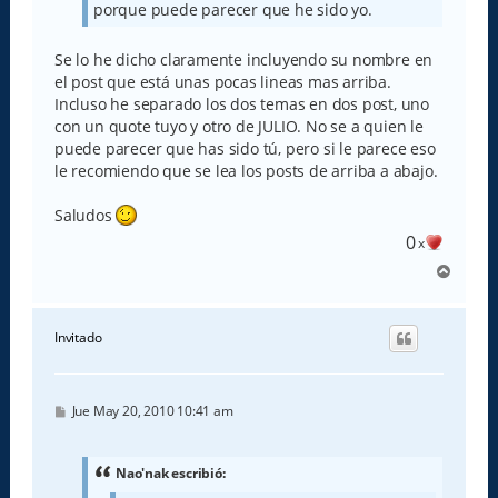
porque puede parecer que he sido yo.
Se lo he dicho claramente incluyendo su nombre en
el post que está unas pocas lineas mas arriba.
Incluso he separado los dos temas en dos post, uno
con un quote tuyo y otro de JULIO. No se a quien le
puede parecer que has sido tú, pero si le parece eso
le recomiendo que se lea los posts de arriba a abajo.
Saludos
0
x
A
r
r
i
Invitado
b
a
M
Jue May 20, 2010 10:41 am
e
n
s
a
Nao'nak escribió:
j