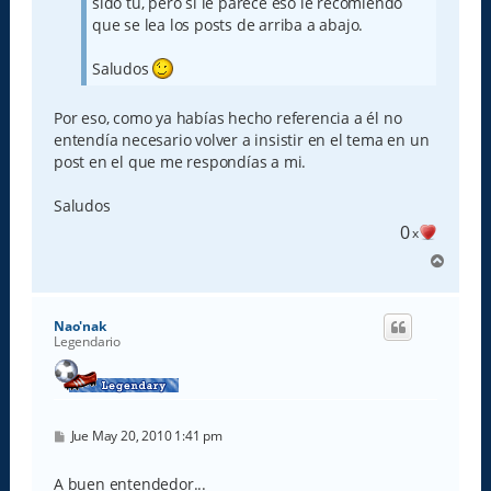
sido tú, pero si le parece eso le recomiendo
que se lea los posts de arriba a abajo.
Saludos
Por eso, como ya habías hecho referencia a él no
entendía necesario volver a insistir en el tema en un
post en el que me respondías a mi.
Saludos
0
x
A
r
r
i
Nao'nak
b
Legendario
a
M
Jue May 20, 2010 1:41 pm
e
n
s
A buen entendedor...