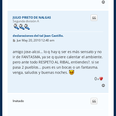
A
r
r
i
JULIO PRIETO DE NALGAS
b
Segunda división A
a
declaraciones del tal Joan Castillo.
M
Jue May 20, 2010 12:40 am
e
n
s
amigo jose-alcoi... lo q hay q ser es más sensato y no
a
ir de FANTASMA, ya se q quiere calentar el ambiente.
j
e
pero ante todo RESPETO AL RIBAL, entiendes?. si se
pasa 2 pueblos... pues es un bocas o un fantasma.
venga, saludos y buenas noches.
0
x
A
r
r
i
Invitado
b
a