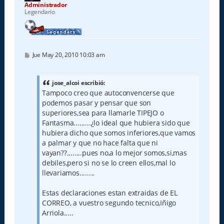
a
Administrador
Legendario
M
Jue May 20, 2010 10:03 am
e
n
s
a
jose_alcoi escribió:
j
Tampoco creo que autoconvencerse que
e
podemos pasar y pensar que son
superiores,sea para llamarle TIPEJO o
Fantasma.........¿lo ideal que hubiera sido que
hubiera dicho que somos inferiores,que vamos
a palmar y que no hace falta que ni
vayan??........pues no,a lo mejor somos,si,mas
debiles,pero si no se lo creen ellos,mal lo
llevariamos........
Estas declaraciones estan extraidas de EL
CORREO, a vuestro segundo tecnico,Iñigo
Arriola.....