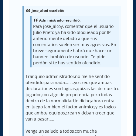
n
s
a
jose_alcoi escribió:
j
e
Administrador escribió:
Para jose_alcoy, comentar que el usuario
Julio Prieto ya ha sido bloqueado por IP
anteriormente debido a que sus
comentarios suelen ser muy agresivos. En
breve seguramente habrá que hacer un
banneo también de usuario. Te pido
perdón si te has sentido ofendido.
Tranquilo administrador,no me he sentido
ofendido para nada........yo creo que ambas
declaraciones son logicas,quizas las de nuestro
jugador,con algo de prepotencia pero todas
dentro de la normalidad,lo dicho,ahora entra
en juego tambien el factor animico,y es logico
que ambos equipos,crean y deban creer que
van a pasar.....
Venga,un saludo a todos,con mucha