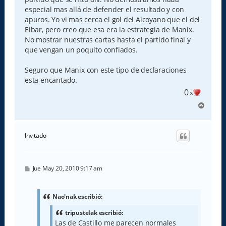
especial mas allá de defender el resultado y con
apuros. Yo vi mas cerca el gol del Alcoyano que el del
Eibar, pero creo que esa era la estrategia de Manix.
No mostrar nuestras cartas hasta el partido final y
que vengan un poquito confiados.
Seguro que Manix con este tipo de declaraciones
esta encantado.
0
x
A
r
r
i
Invitado
b
a
M
Jue May 20, 2010 9:17 am
e
n
s
a
Nao'nak escribió:
j
e
tripustelak escribió:
Las de Castillo me parecen normales