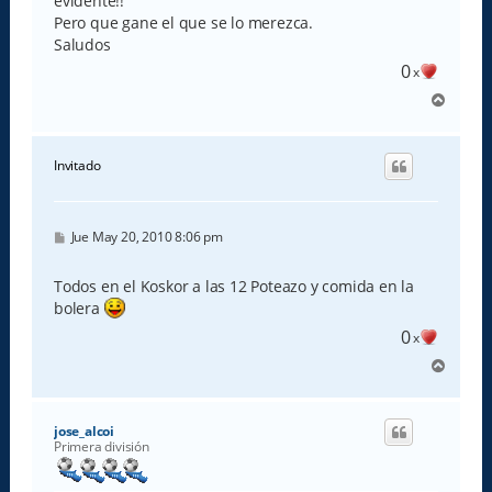
evidente!!
Pero que gane el que se lo merezca.
Saludos
0
x
A
r
r
i
Invitado
b
a
M
Jue May 20, 2010 8:06 pm
e
n
s
Todos en el Koskor a las 12 Poteazo y comida en la
a
bolera
j
e
0
x
A
r
r
i
jose_alcoi
b
Primera división
a