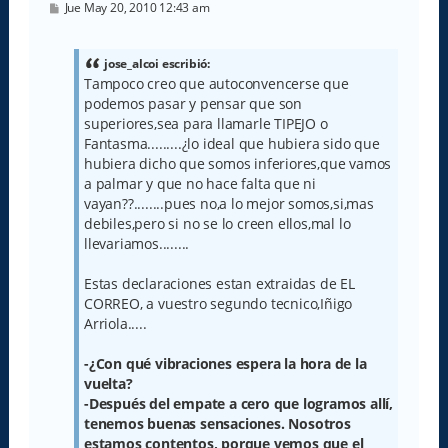
M
Jue May 20, 2010 12:43 am
e
n
s
a
jose_alcoi escribió:
j
Tampoco creo que autoconvencerse que
e
podemos pasar y pensar que son
superiores,sea para llamarle TIPEJO o
Fantasma.........¿lo ideal que hubiera sido que
hubiera dicho que somos inferiores,que vamos
a palmar y que no hace falta que ni
vayan??........pues no,a lo mejor somos,si,mas
debiles,pero si no se lo creen ellos,mal lo
llevariamos........
Estas declaraciones estan extraidas de EL
CORREO, a vuestro segundo tecnico,Iñigo
Arriola.....
-¿Con qué vibraciones espera la hora de la
vuelta?
-Después del empate a cero que logramos allí,
tenemos buenas sensaciones. Nosotros
estamos contentos, porque vemos que el