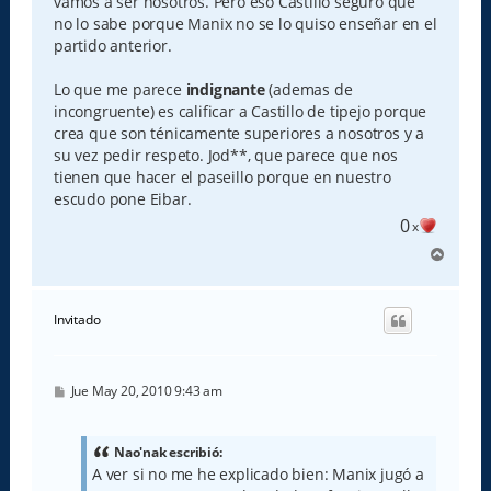
vamos a ser nosotros. Pero eso Castillo seguro que
no lo sabe porque Manix no se lo quiso enseñar en el
partido anterior.
Lo que me parece
indignante
(ademas de
incongruente) es calificar a Castillo de tipejo porque
crea que son ténicamente superiores a nosotros y a
su vez pedir respeto. Jod**, que parece que nos
tienen que hacer el paseillo porque en nuestro
escudo pone Eibar.
0
x
A
r
r
i
Invitado
b
a
M
Jue May 20, 2010 9:43 am
e
n
s
a
Nao'nak escribió:
j
A ver si no me he explicado bien: Manix jugó a
e