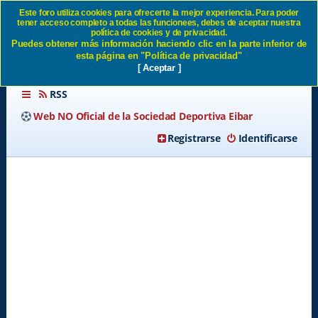
Este foro utiliza cookies para ofrecerte la mejor experiencia. Para poder
tener acceso completo a todas las funcionees, debes de aceptar nuestra
declaraciones del tal Joan
política de cookies y de privacidad.
Puedes obtener más información haciendo clic en la parte inferior de
Castillo. SD Eibar
esta página en "Política de privacidad"
[ Aceptar ]
RSS
Web NO Oficial de la Sociedad Deportiva Eibar
Registrarse
Identificarse