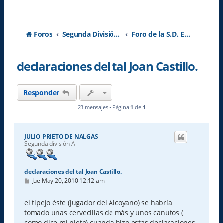
Foros
Segunda División A - Temporada 2026-2027
Foro de la S.D. Eibar
declaraciones del tal Joan Castillo.
Responder
23 mensajes • Página
1
de
1
JULIO PRIETO DE NALGAS
Segunda división A
declaraciones del tal Joan Castillo.
M
Jue May 20, 2010 12:12 am
e
n
s
el tipejo éste (jugador del Alcoyano) se habría
a
tomado unas cervecillas de más y unos canutos (
j
e
como dice mi nieto) cuando hizo estas declaraciones.