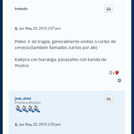
r
i
Invitado
b
a
M
Jue May 20, 2010 2:07 pm
e
n
s
Poteo: ir de tragos, generalmente vinitos o cortos de
a
cerveza (tambien llamados zuritos por aki)
j
e
Kalejira con txaranga: pasacalles con banda de
musica
0
x
A
r
r
i
jose_alcoi
b
Primera división
a
M
Jue May 20, 2010 2:09 pm
e
n