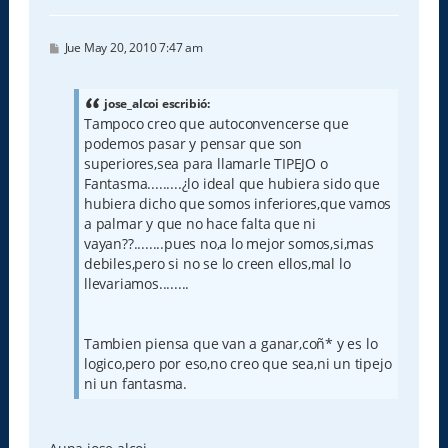
a
M
Jue May 20, 2010 7:47 am
e
n
s
a
jose_alcoi escribió:
j
Tampoco creo que autoconvencerse que
e
podemos pasar y pensar que son
superiores,sea para llamarle TIPEJO o
Fantasma.........¿lo ideal que hubiera sido que
hubiera dicho que somos inferiores,que vamos
a palmar y que no hace falta que ni
vayan??........pues no,a lo mejor somos,si,mas
debiles,pero si no se lo creen ellos,mal lo
llevariamos........
Tambien piensa que van a ganar,coñ* y es lo
logico,pero por eso,no creo que sea,ni un tipejo
ni un fantasma.