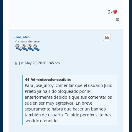
a
j
e
0
x
A
r
r
i
jose_alcoi
b
Primera división
a
M
Jue May 20, 2010 1:45 pm
e
n
s
a
Administrador escribió:
j
Para jose_alcoy, comentar que el usuario Julio
e
Prieto ya ha sido bloqueado por IP
anteriormente debido a que sus comentarios
suelen ser muy agresivos. En breve
seguramente habrá que hacer un banneo
también de usuario. Te pido perdón si te has
sentido ofendido.