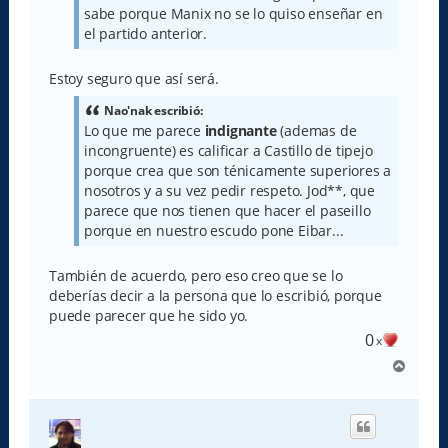
sabe porque Manix no se lo quiso enseñar en
el partido anterior.
Estoy seguro que así será.
Nao'nak escribió:
Lo que me parece
indignante
(ademas de
incongruente) es calificar a Castillo de tipejo
porque crea que son ténicamente superiores a
nosotros y a su vez pedir respeto. Jod**, que
parece que nos tienen que hacer el paseillo
porque en nuestro escudo pone Eibar...
También de acuerdo, pero eso creo que se lo
deberías decir a la persona que lo escribió, porque
puede parecer que he sido yo.
0
x
A
r
r
i
b