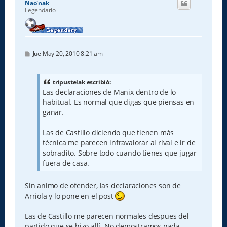
Nao'nak
b
Legendario
a
M
Jue May 20, 2010 8:21 am
e
n
s
a
tripustelak escribió:
j
Las declaraciones de Manix dentro de lo
e
habitual. Es normal que digas que piensas en
ganar.
Las de Castillo diciendo que tienen más
técnica me parecen infravalorar al rival e ir de
sobradito. Sobre todo cuando tienes que jugar
fuera de casa.
Sin animo de ofender, las declaraciones son de
Arriola y lo pone en el post
Las de Castillo me parecen normales despues del
partido que se hizo allí. No demostramos nada