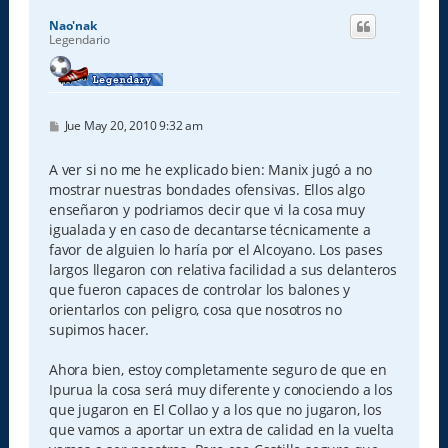
i
Nao'nak
b
Legendario
a
M
Jue May 20, 2010 9:32 am
e
n
s
A ver si no me he explicado bien: Manix jugó a no
a
mostrar nuestras bondades ofensivas. Ellos algo
j
e
enseñaron y podriamos decir que vi la cosa muy
igualada y en caso de decantarse técnicamente a
favor de alguien lo haría por el Alcoyano. Los pases
largos llegaron con relativa facilidad a sus delanteros
que fueron capaces de controlar los balones y
orientarlos con peligro, cosa que nosotros no
supimos hacer.
Ahora bien, estoy completamente seguro de que en
Ipurua la cosa será muy diferente y conociendo a los
que jugaron en El Collao y a los que no jugaron, los
que vamos a aportar un extra de calidad en la vuelta