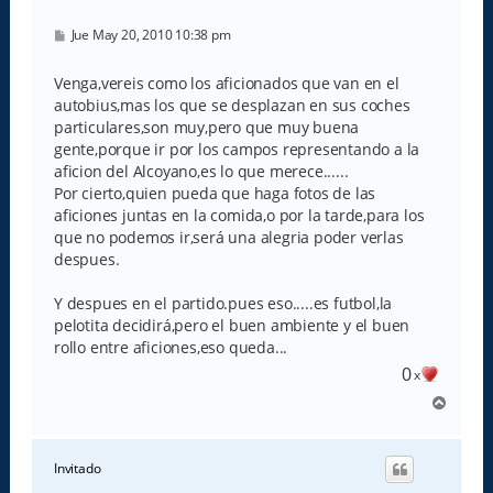
M
Jue May 20, 2010 10:38 pm
e
n
s
Venga,vereis como los aficionados que van en el
a
autobius,mas los que se desplazan en sus coches
j
e
particulares,son muy,pero que muy buena
gente,porque ir por los campos representando a la
aficion del Alcoyano,es lo que merece......
Por cierto,quien pueda que haga fotos de las
aficiones juntas en la comida,o por la tarde,para los
que no podemos ir,será una alegria poder verlas
despues.
Y despues en el partido.pues eso.....es futbol,la
pelotita decidirá,pero el buen ambiente y el buen
rollo entre aficiones,eso queda...
0
x
A
r
r
i
Invitado
b