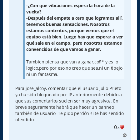
-¿Con qué vibraciones espera la hora de la
vuelta?
-Después del empate a cero que logramos allí,
tenemos buenas sensaciones. Nosotros
estamos contentos, porque vemos que el
equipo está bien. Luego hay que esperar a ver
qué sale en el campo, pero nosotros estamos
convencidos de que vamos a ganar.
Tambien piensa que van a ganar,coñ* y es lo
logico,pero por eso,no creo que sea,ni un tipejo
ni un fantasma.
Para jose_alcoy, comentar que el usuario Julio Prieto
ya ha sido bloqueado por IP anteriormente debido a
que sus comentarios suelen ser muy agresivos. En
breve seguramente habrá que hacer un banneo
también de usuario. Te pido perdón si te has sentido
ofendido.
0
x
A