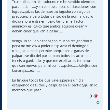
Tranquilo administrador,no me he sentido ofendido
para nada........yo creo que ambas declaraciones son
logicas,quizas las de nuestro jugador,con algo de
prepotencia pero todas dentro de la normalidad,lo
dicho,ahora entra en juego tambien el factor
animico,y es logico que ambos equipos,crean y
deban creer que van a pasar.....
Venga,un saludo a todos,con mucha resignacion y
pena,no me voy a poder desplazar el domingo,el
trabajo no me lo permite,porque tenia ganas de
palpar ese dia del partido,con todos los actos que
teneis organizados y que me explicarais terminos
que son nuevos para mi como....poteo......kalejira con
txaranga....etc......
En fin,que todos los que vayais,paseis un dia
estupendo de futbol.y despues en el partido,quien lo
merezca que pase.
0
x
A
r