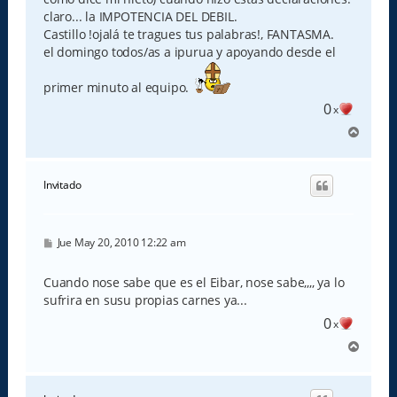
claro... la IMPOTENCIA DEL DEBIL.
Castillo !ojalá te tragues tus palabras!, FANTASMA.
el domingo todos/as a ipurua y apoyando desde el
primer minuto al equipo.
0
x
A
r
r
i
Invitado
b
a
M
Jue May 20, 2010 12:22 am
e
n
s
Cuando nose sabe que es el Eibar, nose sabe,,,, ya lo
a
sufrira en susu propias carnes ya...
j
e
0
x
A
r
r
i