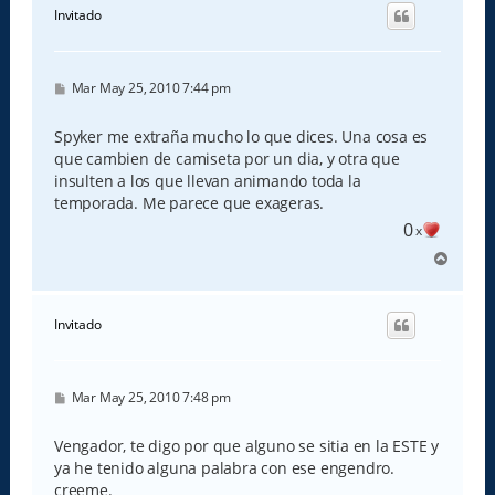
i
Invitado
b
a
M
Mar May 25, 2010 7:44 pm
e
n
s
Spyker me extraña mucho lo que dices. Una cosa es
a
que cambien de camiseta por un dia, y otra que
j
e
insulten a los que llevan animando toda la
temporada. Me parece que exageras.
0
x
A
r
r
i
Invitado
b
a
M
Mar May 25, 2010 7:48 pm
e
n
s
Vengador, te digo por que alguno se sitia en la ESTE y
a
ya he tenido alguna palabra con ese engendro.
j
e
creeme.