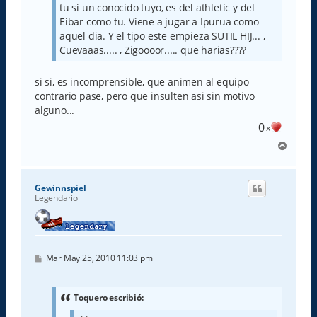
tu si un conocido tuyo, es del athletic y del
Eibar como tu. Viene a jugar a Ipurua como
aquel dia. Y el tipo este empieza SUTIL HIJ... ,
Cuevaaas..... , Zigoooor..... que harias????
si si, es incomprensible, que animen al equipo
contrario pase, pero que insulten asi sin motivo
alguno...
0
x
A
r
r
i
Gewinnspiel
b
Legendario
a
M
Mar May 25, 2010 11:03 pm
e
n
s
a
Toquero escribió:
j
e