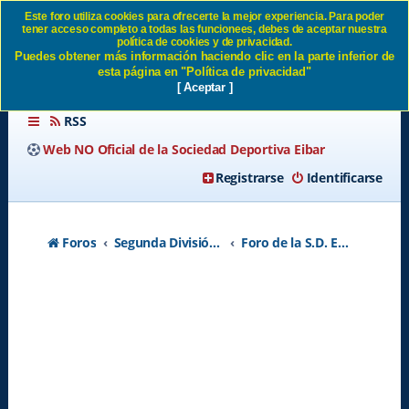
Este foro utiliza cookies para ofrecerte la mejor experiencia. Para poder
tener acceso completo a todas las funcionees, debes de aceptar nuestra
SOBRE LAS TRIBUNAS SD
política de cookies y de privacidad.
Puedes obtener más información haciendo clic en la parte inferior de
Eibar
esta página en "Política de privacidad"
[ Aceptar ]
RSS
Web NO Oficial de la Sociedad Deportiva Eibar
Registrarse
Identificarse
Foros
Segunda División A - Temporada 2026-2027
Foro de la S.D. Eibar