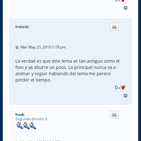
A
r
r
i
Invitado
b
a
M
Mar May 25, 2010 1:18 pm
e
n
s
La verdad es que este tema es tan antiguo como el
a
foro y ya aburre un poco. La principal nunca va a
j
e
animar y seguir hablando del tema me parece
perder el tiempo.
0
x
A
r
r
i
hook
b
Segunda división A
a