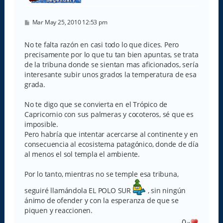
M
Mar May 25, 2010 12:53 pm
e
n
s
No te falta razón en casi todo lo que dices. Pero
a
precisamente por lo que tu tan bien apuntas, se trata
j
e
de la tribuna donde se sientan mas aficionados, sería
interesante subir unos grados la temperatura de esa
grada.
No te digo que se convierta en el Trópico de
Capricornio con sus palmeras y cocoteros, sé que es
imposible.
Pero habría que intentar acercarse al continente y en
consecuencia al ecosistema patagónico, donde de día
al menos el sol templa el ambiente.
Por lo tanto, mientras no se temple esa tribuna,
seguiré llamándola EL POLO SUR
, sin ningún
ánimo de ofender y con la esperanza de que se
piquen y reaccionen.
0
x