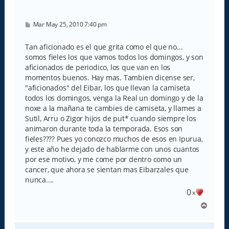
a
M
Mar May 25, 2010 7:40 pm
e
n
s
Tan aficionado es el que grita como el que no...
a
somos fieles los que vamos todos los domingos, y son
j
e
aficionados de periodico, los que van en los
momentos buenos. Hay mas. Tambien dicense ser,
"aficionados" del Eibar, los que llevan la camiseta
todos los domingos, venga la Real un domingo y de la
noxe a la mañana te cambies de camiseta, y llames a
Sutil, Arru o Zigor hijos de put* cuando siempre los
animaron durante toda la temporada. Esos son
fieles???? Pues yo conozco muchos de esos en Ipurua,
y este año he dejado de hablarme con unos cuantos
por ese motivo, y me come por dentro como un
cancer, que ahora se sientan mas Eibarzales que
nunca....
0
x
A
r
r