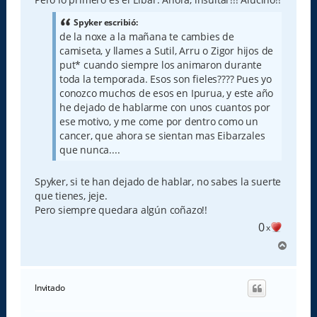
Spyker escribió:
de la noxe a la mañana te cambies de
camiseta, y llames a Sutil, Arru o Zigor hijos de
put* cuando siempre los animaron durante
toda la temporada. Esos son fieles???? Pues yo
conozco muchos de esos en Ipurua, y este año
he dejado de hablarme con unos cuantos por
ese motivo, y me come por dentro como un
cancer, que ahora se sientan mas Eibarzales
que nunca....
Spyker, si te han dejado de hablar, no sabes la suerte
que tienes, jeje.
Pero siempre quedara algún coñazo!!
0
x
A
r
r
i
Invitado
b
a