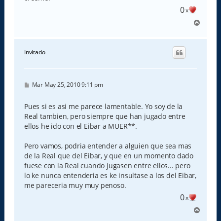
0
x
A
r
r
i
Invitado
b
a
M
Mar May 25, 2010 9:11 pm
e
n
s
Pues si es asi me parece lamentable. Yo soy de la
a
Real tambien, pero siempre que han jugado entre
j
e
ellos he ido con el Eibar a MUER**.
Pero vamos, podria entender a alguien que sea mas
de la Real que del Eibar, y que en un momento dado
fuese con la Real cuando jugasen entre ellos... pero
lo ke nunca entenderia es ke insultase a los del Eibar,
me pareceria muy muy penoso.
0
x
A
r