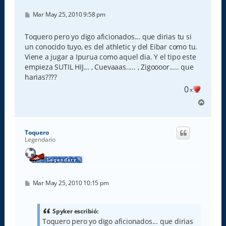
M
Mar May 25, 2010 9:58 pm
e
n
s
Toquero pero yo digo aficionados... que dirias tu si
a
un conocido tuyo, es del athletic y del Eibar como tu.
j
e
Viene a jugar a Ipurua como aquel dia. Y el tipo este
empieza SUTIL HIJ... , Cuevaaas..... , Zigoooor..... que
harias????
0
x
A
r
r
i
Toquero
b
Legendario
a
M
Mar May 25, 2010 10:15 pm
e
n
s
a
Spyker escribió:
j
Toquero pero yo digo aficionados... que dirias
e