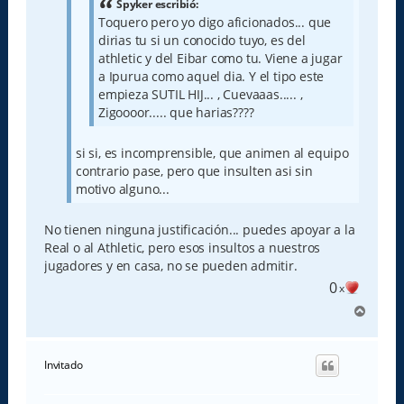
Spyker escribió:
Toquero pero yo digo aficionados... que
dirias tu si un conocido tuyo, es del
athletic y del Eibar como tu. Viene a jugar
a Ipurua como aquel dia. Y el tipo este
empieza SUTIL HIJ... , Cuevaaas..... ,
Zigoooor..... que harias????
si si, es incomprensible, que animen al equipo
contrario pase, pero que insulten asi sin
motivo alguno...
No tienen ninguna justificación... puedes apoyar a la
Real o al Athletic, pero esos insultos a nuestros
jugadores y en casa, no se pueden admitir.
0
x
A
r
r
i
Invitado
b
a