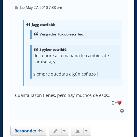
M
Jue May 27, 2010 7:38 pm
e
n
s
a
Jagg escribió:
j
e
Vengador Toxico escribió:
Spyker escribió:
de la noxe a la mañana te cambies de
camiseta, y
siempre quedara algún coñazo!!
Cuanta razon tienes, pero hay muchos de esos...
0
x
A
r
r
i
Responder
b
a