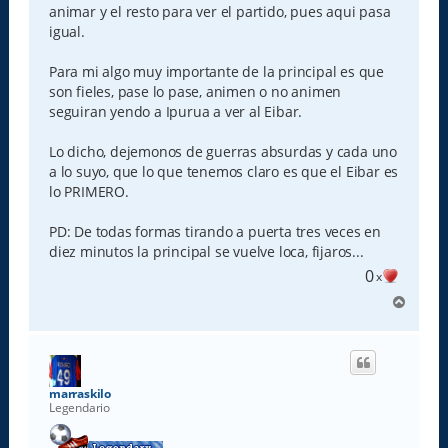
animar y el resto para ver el partido, pues aqui pasa
igual.
Para mi algo muy importante de la principal es que
son fieles, pase lo pase, animen o no animen
seguiran yendo a Ipurua a ver al Eibar.
Lo dicho, dejemonos de guerras absurdas y cada uno
a lo suyo, que lo que tenemos claro es que el Eibar es
lo PRIMERO.
PD: De todas formas tirando a puerta tres veces en
diez minutos la principal se vuelve loca, fijaros...
0
x
A
r
r
i
b
a
marraskilo
Legendario