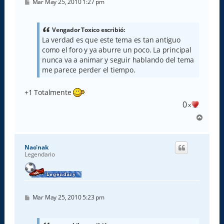
M
Mar May 25, 2010 1:27 pm
e
n
s
a
Vengador Toxico escribió:
j
La verdad es que este tema es tan antiguo
e
como el foro y ya aburre un poco. La principal
nunca va a animar y seguir hablando del tema
me parece perder el tiempo.
+1 Totalmente
0
x
A
r
r
i
Nao'nak
b
Legendario
a
M
Mar May 25, 2010 5:23 pm
e
n
s