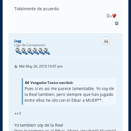
Totalmente de acuerdo
0
x
A
r
r
i
Jagg
b
Liga de Campeones
a
M
Mié May 26, 2010 10:07 pm
e
n
s
a
Vengador Toxico escribió:
j
Pues si es asi me parece lamentable. Yo soy de
e
la Real tambien, pero siempre que han jugado
entre ellos he ido con el Eibar a MUER**.
++1
Yo tambien soy de la Real
Pero lo primero es el Eibar. Ahora, insultar!!! Alucino!!