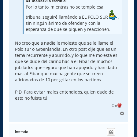
a
marraskilo escribió:
j
Por lo tanto, mientras no se temple esa
e
tribuna, seguiré llamándola EL POLO SUR
,
sin ningún ánimo de ofender y con la
esperanza de que se piquen y reaccionen.
No creo que a nadie le moleste que se le llame el
Polo sur o Groenlandia. En otro post dije que es un
tema recurrente y aburrido, y lo que me molesta es
que se dude del cariño hacia el Eibar de muchos
jubilados que seguro que han apoyado y han dado
mas al Eibar que mucha gente que se creen
aficionados de 10 por gritar en los partidos.
P.D. Para evitar malos entendidos, quien dudo de
esto no fuiste tú.
0
x
A
r
r
i
Invitado
b