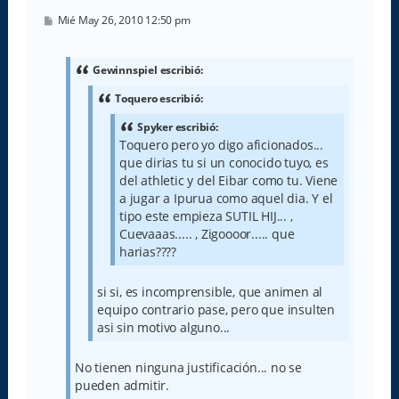
M
Mié May 26, 2010 12:50 pm
e
n
s
a
Gewinnspiel escribió:
j
e
Toquero escribió:
Spyker escribió:
Toquero pero yo digo aficionados...
que dirias tu si un conocido tuyo, es
del athletic y del Eibar como tu. Viene
a jugar a Ipurua como aquel dia. Y el
tipo este empieza SUTIL HIJ... ,
Cuevaaas..... , Zigoooor..... que
harias????
si si, es incomprensible, que animen al
equipo contrario pase, pero que insulten
asi sin motivo alguno...
No tienen ninguna justificación... no se
pueden admitir.