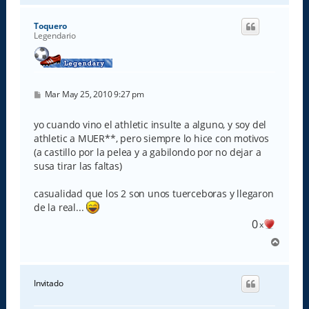
r
i
Toquero
b
Legendario
a
M
Mar May 25, 2010 9:27 pm
e
n
s
yo cuando vino el athletic insulte a alguno, y soy del
a
athletic a MUER**, pero siempre lo hice con motivos
j
e
(a castillo por la pelea y a gabilondo por no dejar a
susa tirar las faltas)
casualidad que los 2 son unos tuerceboras y llegaron
de la real...
0
x
A
r
r
i
Invitado
b
a