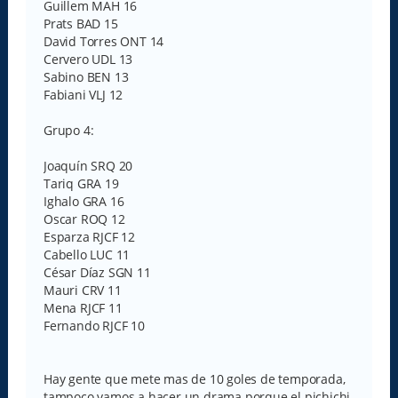
Guillem MAH 16
Prats BAD 15
David Torres ONT 14
Cervero UDL 13
Sabino BEN 13
Fabiani VLJ 12
Grupo 4:
Joaquín SRQ 20
Tariq GRA 19
Ighalo GRA 16
Oscar ROQ 12
Esparza RJCF 12
Cabello LUC 11
César Díaz SGN 11
Mauri CRV 11
Mena RJCF 11
Fernando RJCF 10
Hay gente que mete mas de 10 goles de temporada,
tampoco vamos a hacer un drama porque el pichichi