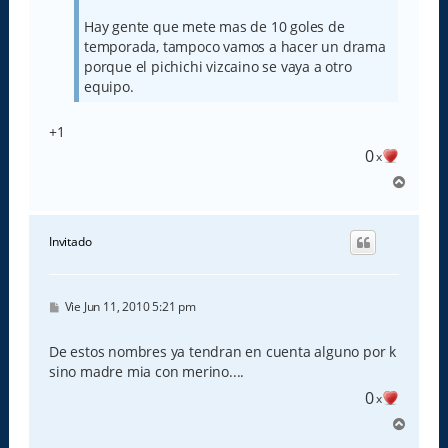
Hay gente que mete mas de 10 goles de
temporada, tampoco vamos a hacer un drama
porque el pichichi vizcaino se vaya a otro
equipo.
+1
0
x
A
r
r
i
Invitado
b
a
M
Vie Jun 11, 2010 5:21 pm
e
n
s
De estos nombres ya tendran en cuenta alguno por k
a
sino madre mia con merino....
j
e
0
x
A
r