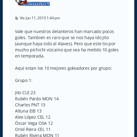
M
Vie Jun 11, 2010 1:44 pm
e
n
s
Vale que nuestros delanteros han marcado pocos
a
goles. Tambien es raro que se nos haya ido Jito
j
e
(aunque haya sido al Alaves). Pero que este tio por
mucho pichichi vizcaino que sea ha metido 10 goles
en temporada.
Aquí estan los 10 mejores goleadores por grupo:
Grupo 1:
Jito CLE 23
Rubén Pardo MON 14
Charles PNT 13
Altuna EIB 13
Alex López CEL 12
Óscar Vega OSA 12
Oriol Riera CEL 11
Rubén Rivera MON 11