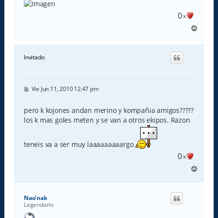
0
x
A
r
r
i
Invitado
b
a
M
Vie Jun 11, 2010 12:47 pm
e
n
s
pero k kojones andan merino y kompañia amigos?????
a
los k mas goles meten y se van a otros ekipos. Razon
j
e
teneis va a ser muy laaaaaaaaargo
0
x
A
r
r
i
Nao'nak
b
Legendario
a