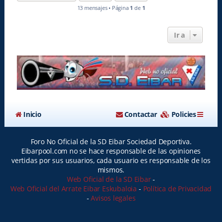
a
13 mensajes • Página
1
de
1
Ir a
Inicio
Contactar
Policies
Foro No Oficial de la SD Eibar Sociedad Deportiva.
Eibarpool.com no se hace responsable de las opiniones
vertidas por sus usuarios, cada usuario es responsable de los
mismos.
Web Oficial de la SD Eibar
-
Web Oficial del Arrate Eibar Eskubaloia
-
Política de Privacidad
-
Avisos legales