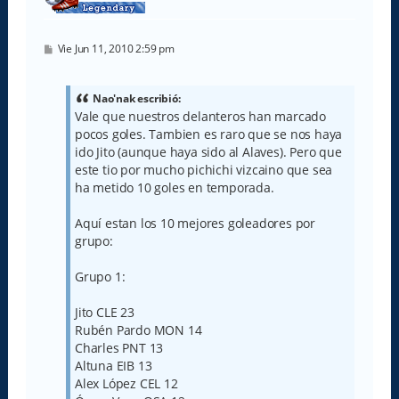
M
Vie Jun 11, 2010 2:59 pm
e
n
s
a
Nao'nak escribió:
j
Vale que nuestros delanteros han marcado
e
pocos goles. Tambien es raro que se nos haya
ido Jito (aunque haya sido al Alaves). Pero que
este tio por mucho pichichi vizcaino que sea
ha metido 10 goles en temporada.
Aquí estan los 10 mejores goleadores por
grupo:
Grupo 1:
Jito CLE 23
Rubén Pardo MON 14
Charles PNT 13
Altuna EIB 13
Alex López CEL 12