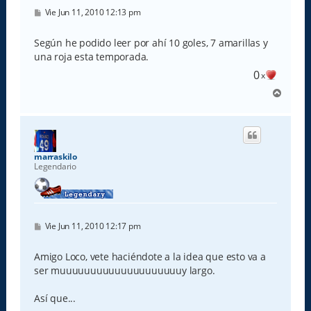
M
Vie Jun 11, 2010 12:13 pm
e
n
s
Según he podido leer por ahí 10 goles, 7 amarillas y
a
una roja esta temporada.
j
e
0
x
A
r
r
i
b
a
marraskilo
Legendario
M
Vie Jun 11, 2010 12:17 pm
e
n
s
Amigo Loco, vete haciéndote a la idea que esto va a
a
ser muuuuuuuuuuuuuuuuuuuuy largo.
j
e
Así que...