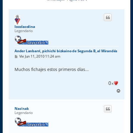
locolacolina
Legendario
Ander Lanbarri, pichichi bizkaino de Segunda B, al Mirandés
M
Vie Jun 11, 2010 11:24 am
e
n
s
Muchos fichajes estos primeros días...
a
j
e
0
x
A
r
r
i
Nao'nak
b
Legendario
a