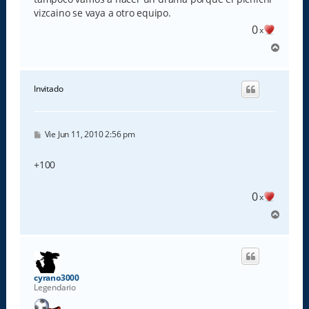
vizcaino se vaya a otro equipo.
0
x
A
r
r
i
Invitado
b
a
M
Vie Jun 11, 2010 2:56 pm
e
n
s
+100
a
j
e
0
x
A
r
r
i
b
a
cyrano3000
Legendario