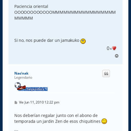
Paciencia oriental
OOOOOOOOOOOOMMMMMMMMMMMMMMMMM
MMMMM
Si no, nos puede dar un jamakuko
0
x
A
r
r
i
Nao'nak
b
Legendario
a
M
Vie Jun 11, 2010 12:22 pm
e
n
s
Nos deberían regalar junto con el abono de
a
temporada un jardin Zen de esos chiquitines
j
e