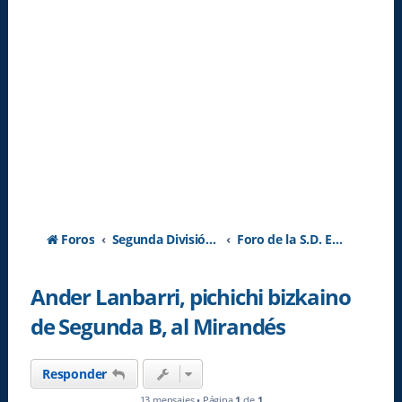
Foros
Segunda División A - Temporada 2026-2027
Foro de la S.D. Eibar
Ander Lanbarri, pichichi bizkaino
de Segunda B, al Mirandés
Responder
13 mensajes • Página
1
de
1