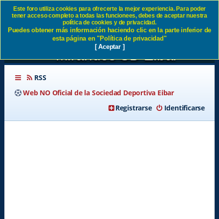
Este foro utiliza cookies para ofrecerte la mejor experiencia. Para poder
tener acceso completo a todas las funcionees, debes de aceptar nuestra
Ander Lanbarri, pichichi
política de cookies y de privacidad.
Puedes obtener más información haciendo clic en la parte inferior de
bizkaino de Segunda B, al
esta página en "Política de privacidad"
[ Aceptar ]
Mirandés SD Eibar
RSS
Web NO Oficial de la Sociedad Deportiva Eibar
Registrarse
Identificarse