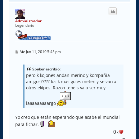
r
i
b
a
Administrador
Legendario
M
Vie Jun 11, 2010 5:45 pm
e
n
s
a
Spyker escribió:
j
pero k kojones andan merino y kompañia
e
amigos????? los k mas goles meten y se van a
otros ekipos. Razon teneis va a ser muy
laaaaaaaaargo
Yo creo que están esperando que acabe el mundial
para fichar.
0
x