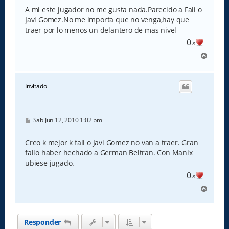
n
s
A mi este jugador no me gusta nada.Parecido a Fali o
a
Javi Gomez.No me importa que no venga,hay que
j
e
traer por lo menos un delantero de mas nivel
0
x
A
r
r
i
Invitado
b
a
M
Sab Jun 12, 2010 1:02 pm
e
n
s
Creo k mejor k fali o Javi Gomez no van a traer. Gran
a
fallo haber hechado a German Beltran. Con Manix
j
e
ubiese jugado.
0
x
A
r
r
i
Responder
b