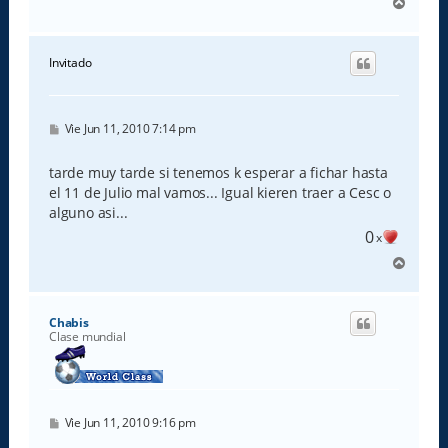
A
r
r
i
Invitado
b
a
M
Vie Jun 11, 2010 7:14 pm
e
n
s
tarde muy tarde si tenemos k esperar a fichar hasta
a
el 11 de Julio mal vamos... Igual kieren traer a Cesc o
j
e
alguno asi...
0
x
A
r
r
i
Chabis
b
Clase mundial
a
M
Vie Jun 11, 2010 9:16 pm
e