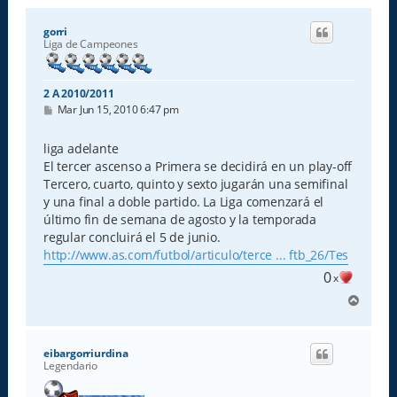
gorri
Liga de Campeones
2 A 2010/2011
M
Mar Jun 15, 2010 6:47 pm
e
n
s
liga adelante
a
El tercer ascenso a Primera se decidirá en un play-off
j
e
Tercero, cuarto, quinto y sexto jugarán una semifinal
y una final a doble partido. La Liga comenzará el
último fin de semana de agosto y la temporada
regular concluirá el 5 de junio.
http://www.as.com/futbol/articulo/terce ... ftb_26/Tes
0
x
A
r
r
i
eibargorriurdina
b
Legendario
a