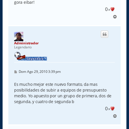
gora eibar!
0
x
A
r
r
i
b
a
Administrador
Legendario
M
Dom Ago 29, 2010 3:39 pm
e
n
s
Es mucho mejor este nuevo formato, da mas
a
posibilidades de subir a equipos de presupuesto
j
e
medio. Yo apuesto por un grupo de primera, dos de
segunda, y cuatro de segunda b
0
x
A
r
r