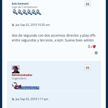
i
kris hernani
b
Liga de Campeones
a
M
Jue Sep 02, 2010 10:35 am
e
n
s
dos de segunda con dos ascensos directos y play offs
a
entre segundos y terceros..x ejm. Suena bien admin
j
e
0
x
A
r
r
i
b
a
Administrador
Legendario
M
Jue Sep 02, 2010 1:11 pm
e
n