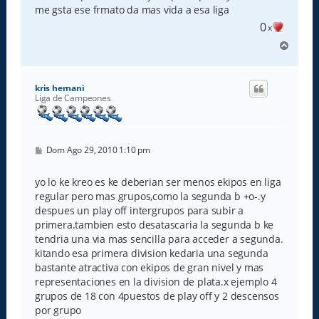
e
me gsta ese frmato da mas vida a esa liga
0
x
A
r
r
i
kris hernani
b
Liga de Campeones
a
M
Dom Ago 29, 2010 1:10 pm
e
n
s
yo lo ke kreo es ke deberian ser menos ekipos en liga
a
regular pero mas grupos,como la segunda b +o-.y
j
e
despues un play off intergrupos para subir a
primera.tambien esto desatascaria la segunda b ke
tendria una via mas sencilla para acceder a segunda.
kitando esa primera division kedaria una segunda
bastante atractiva con ekipos de gran nivel y mas
representaciones en la division de plata.x ejemplo 4
grupos de 18 con 4puestos de play off y 2 descensos
por grupo