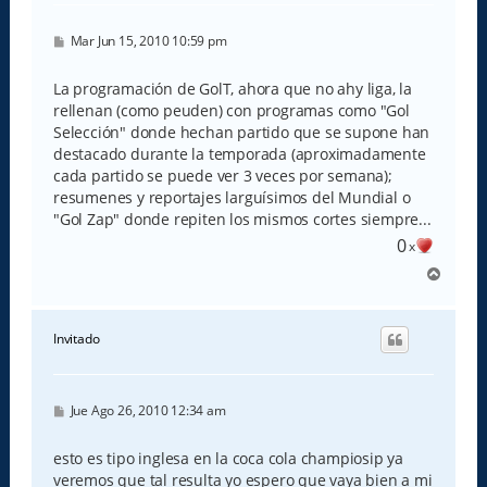
M
Mar Jun 15, 2010 10:59 pm
e
n
s
La programación de GolT, ahora que no ahy liga, la
a
rellenan (como peuden) con programas como "Gol
j
e
Selección" donde hechan partido que se supone han
destacado durante la temporada (aproximadamente
cada partido se puede ver 3 veces por semana);
resumenes y reportajes larguísimos del Mundial o
"Gol Zap" donde repiten los mismos cortes siempre...
0
x
A
r
r
i
Invitado
b
a
M
Jue Ago 26, 2010 12:34 am
e
n
s
esto es tipo inglesa en la coca cola champiosip ya
a
veremos que tal resulta yo espero que vaya bien a mi
j