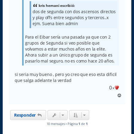
e
kris hernani escribió:
dos de segunda con dos ascensos directos
y play offs entre segundos y terceros..x
ejm. Suena bien admin
Para el Eibar sería una pasada ya que con 2
grupos de Segunda si veo posible que
volvamos a estar muchos años en la elite.
Ahora subir a un único grupo de segunda es
pasarlo mal seguro, no es como hace 20 años.
si seria muy bueno , pero yo creo que eso esta dificil
que salga adelante la verdad
0
x
A
r
r
i
Responder
b
a
10 mensajes • Página
1
de
1