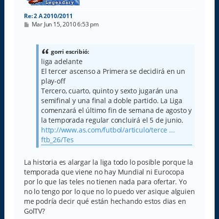
Re: 2 A 2010/2011
M
Mar Jun 15, 2010 6:53 pm
e
n
s
a
gorri escribió:
j
liga adelante
e
El tercer ascenso a Primera se decidirá en un
play-off
Tercero, cuarto, quinto y sexto jugarán una
semifinal y una final a doble partido. La Liga
comenzará el último fin de semana de agosto y
la temporada regular concluirá el 5 de junio.
http://www.as.com/futbol/articulo/terce ...
ftb_26/Tes
La historia es alargar la liga todo lo posible porque la
temporada que viene no hay Mundial ni Eurocopa
por lo que las teles no tienen nada para ofertar. Yo
no lo tengo por lo que no lo puedo ver asique alguien
me podría decir qué están hechando estos dias en
GolTV?