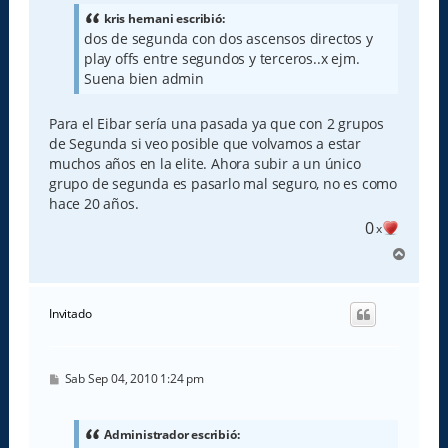
s
a
kris hernani escribió:
j
dos de segunda con dos ascensos directos y
e
play offs entre segundos y terceros..x ejm.
Suena bien admin
Para el Eibar sería una pasada ya que con 2 grupos
de Segunda si veo posible que volvamos a estar
muchos años en la elite. Ahora subir a un único
grupo de segunda es pasarlo mal seguro, no es como
hace 20 años.
0
x
A
r
r
i
Invitado
b
a
M
Sab Sep 04, 2010 1:24 pm
e
n
s
a
Administrador escribió:
j