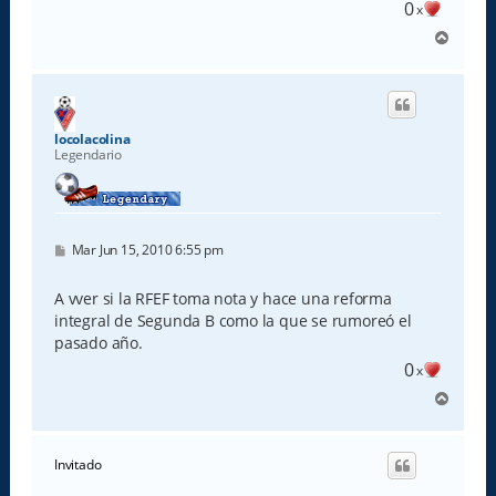
0
x
A
r
r
i
b
a
locolacolina
Legendario
M
Mar Jun 15, 2010 6:55 pm
e
n
s
A vver si la RFEF toma nota y hace una reforma
a
integral de Segunda B como la que se rumoreó el
j
e
pasado año.
0
x
A
r
r
i
Invitado
b
a