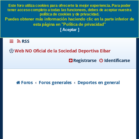
Este foro utiliza cookies para ofrecerte la mejor experiencia. Para poder
tener acceso completo a todas las funcionees, debes de aceptar nuestra
2 A 2010/2011 SD Eibar
política de cookies y de privacidad.
Puedes obtener más información haciendo clic en la parte inferior de
esta página en "Política de privacidad"
[ Aceptar ]
RSS
Web NO Oficial de la Sociedad Deportiva Eibar
Registrarse
Identificarse
Foros
Foros generales
Deportes en general