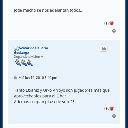
e
n
s
Jode macho se nos adelantan todos...
a
j
e
0
x
A
r
r
i
b
deskarga
a
Segunda división A
M
Mié Jun 16, 2010 3:46 pm
e
n
s
Tanto Etxaniz y Urko Arroyo son jugadores mas que
a
aprovechables para el Eibar.
j
e
Ademas ocupan plaza de sub 23
0
x
A
r
r