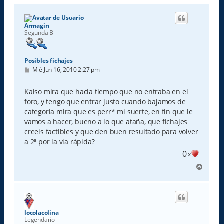
Armagin
Segunda B
Posibles fichajes
M
Mié Jun 16, 2010 2:27 pm
e
n
s
Kaiso mira que hacia tiempo que no entraba en el
a
foro, y tengo que entrar justo cuando bajamos de
j
e
categoria mira que es perr* mi suerte, en fin que le
vamos a hacer, bueno a lo que ataña, que fichajes
creeis factibles y que den buen resultado para volver
a 2ª por la via rápida?
0
x
A
r
r
i
b
a
locolacolina
Legendario