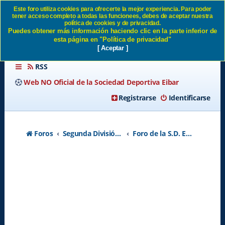
Este foro utiliza cookies para ofrecerte la mejor experiencia. Para poder
tener acceso completo a todas las funcionees, debes de aceptar nuestra
Posibles fichajes SD Eibar
política de cookies y de privacidad.
Puedes obtener más información haciendo clic en la parte inferior de
esta página en "Política de privacidad"
[ Aceptar ]
RSS
Web NO Oficial de la Sociedad Deportiva Eibar
Registrarse
Identificarse
Foros
Segunda División A - Temporada 2026-2027
Foro de la S.D. Eibar