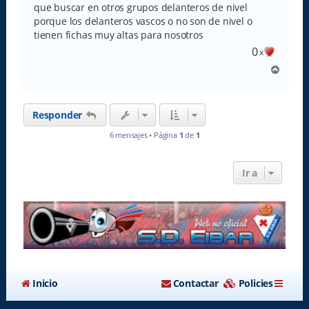
que buscar en otros grupos delanteros de nivel
porque los delanteros vascos o no son de nivel o
tienen fichas muy altas para nosotros
0
x
A
r
r
i
Responder
b
a
6 mensajes • Página
1
de
1
Ir a
Inicio
Contactar
Policies