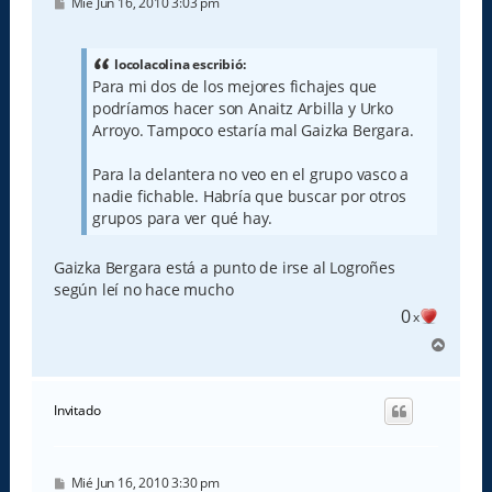
M
Mié Jun 16, 2010 3:03 pm
e
n
s
a
locolacolina escribió:
j
Para mi dos de los mejores fichajes que
e
podríamos hacer son Anaitz Arbilla y Urko
Arroyo. Tampoco estaría mal Gaizka Bergara.
Para la delantera no veo en el grupo vasco a
nadie fichable. Habría que buscar por otros
grupos para ver qué hay.
Gaizka Bergara está a punto de irse al Logroñes
según leí no hace mucho
0
x
A
r
r
i
Invitado
b
a
M
Mié Jun 16, 2010 3:30 pm