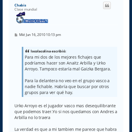
i
Chabis
b
Clase mundial
a
M
Mié Jun 16, 2010 10:13 pm
e
n
s
a
locolacolina escribió:
j
Para mi dos de los mejores fichajes que
e
podríamos hacer son Anaitz Arbilla y Urko
Arroyo. Tampoco estaría mal Gaizka Bergara.
Para la delantera no veo en el grupo vasco a
nadie fichable. Habría que buscar por otros
grupos para ver qué hay.
Urko Arroyo es el jugador vasco mas desequilibrante
que podemos traer.Yo si nos quedamos con Andres a
Arbilla no lo traera
La verdad es que a mi tambien me parece que habra