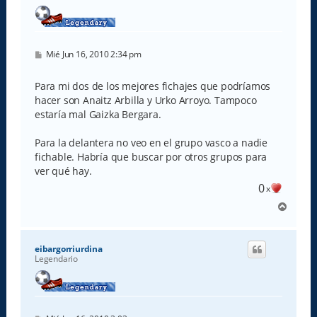
M
Mié Jun 16, 2010 2:34 pm
e
n
s
Para mi dos de los mejores fichajes que podríamos
a
hacer son Anaitz Arbilla y Urko Arroyo. Tampoco
j
e
estaría mal Gaizka Bergara.
Para la delantera no veo en el grupo vasco a nadie
fichable. Habría que buscar por otros grupos para
ver qué hay.
0
x
A
r
r
i
eibargorriurdina
b
Legendario
a