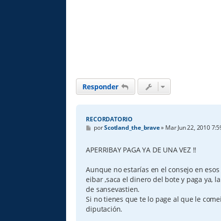
Responder
RECORDATORIO
M
por
Scotland_the_brave
»
Mar Jun 22, 2010 7:
e
n
s
APERRIBAY PAGA YA DE UNA VEZ !!
a
j
e
Aunque no estarías en el consejo en eso
eibar ,saca el dinero del bote y paga ya, la
de sansevastien.
Si no tienes que te lo page al que le comeis
diputación.