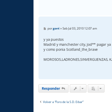
M
por
gorri
»
Sab Jul 03, 2010 12:07 am
e
n
s
y ya puestos
a
Madrid y manchester city, Jod** pagar ya 
j
e
y como ponia Scotland_the_brave
MOROSOS,LADRONES,SINVERGUENZAS, K
Responder
Volver a “Foro de la S.D. Eibar”