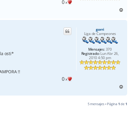
0
x
A
r
r
i
gorri
b
Liga de Campeones
a
Mensajes:
370
la osti*
Registrado:
Lun Abr 26,
2010 4:50 pm
AMPORA !!
0
x
A
r
r
i
5 mensajes • Página
1
de
1
b
a