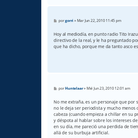
M
por
gorri
»
Mar Jun 22, 2010 11:45 pm
e
n
s
Hoy al mediodía, en punto radio Tito Iraz
a
directivo de la real, y le ha preguntado por
j
e
que ha dicho, porque me da tanto asco e
M
por
Huntelaar
»
Mié Jun 23, 2010 12:01 am
e
n
s
No me extraña, es un personaje que por s
a
no le deja ser periodista y mucho menos o
j
e
cabeza (cuando empieza a chillar en su p
y déspota al hablar sobre los intereses de 
en su día, me pareció una perdida de tie
allá de su burbuja artificial.