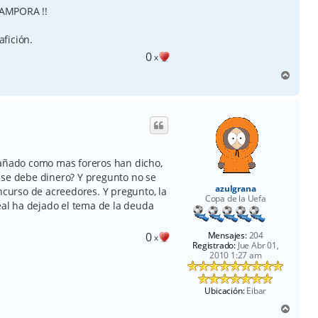
AMPORA !!
afición.
0
x
A
r
r
i
b
a
 añado como mas foreros han dicho,
 se debe dinero? Y pregunto no se
azulgrana
cncurso de acreedores. Y pregunto, la
Copa de la Uefa
Real ha dejado el tema de la deuda
Mensajes:
204
0
x
Registrado:
Jue Abr 01,
2010 1:27 am
Ubicación:
Eibar
A