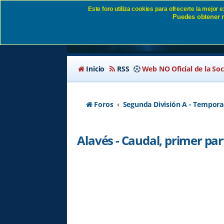
Este foro utiliza cookies para ofrecerte la mejor
Puedes obtener m
Alavés - Caudal, pri
Inicio
RSS
Web NO Oficial de la So
Foros
Segunda División A - Tempora
Alavés - Caudal, primer par