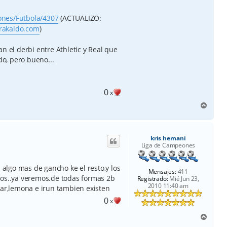
ones/Futbola/4307
(ACTUALIZO:
rakaldo.com
)
n el derbi entre Athletic y Real que
o, pero bueno...
0
x
A
r
r
i
kris hernani
b
Liga de Campeones
a
n algo mas de gancho ke el resto,y los
Mensajes:
411
tos..ya veremos.de todas formas 2b
Registrado:
Mié Jun 23,
2010 11:40 am
bar,lemona e irun tambien existen
0
x
A
r