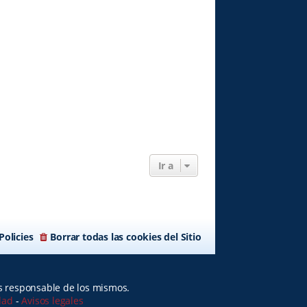
Ir a
Policies
Borrar todas las cookies del Sitio
es responsable de los mismos.
idad
-
Avisos legales