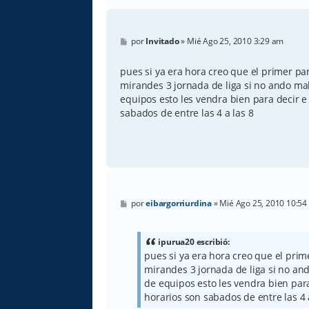
M
por
Invitado
»
Mié Ago 25, 2010 3:29 am
e
n
s
pues si ya era hora creo que el primer part
a
mirandes 3 jornada de liga si no ando ma
j
e
equipos esto les vendra bien para decir e
sabados de entre las 4 a las 8
M
por
eibargorriurdina
»
Mié Ago 25, 2010 10:54
e
n
s
a
ipurua20 escribió:
j
pues si ya era hora creo que el prime
e
mirandes 3 jornada de liga si no an
de equipos esto les vendra bien para
horarios son sabados de entre las 4 