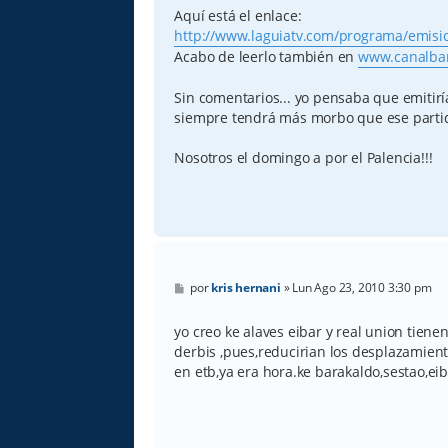
Aquí está el enlace:
http://www.laguiatv.com/programa/emisi
Acabo de leerlo también en
www.canalba
Sin comentarios... yo pensaba que emitiría
siempre tendrá más morbo que ese partid
Nosotros el domingo a por el Palencia!!!
M
por
kris hernani
»
Lun Ago 23, 2010 3:30 pm
e
n
s
yo creo ke alaves eibar y real union tiene
a
derbis ,pues,reducirian los desplazamien
j
e
en etb,ya era hora.ke barakaldo,sestao,ei