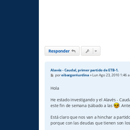
Responder
Alavés - Caudal, primer partido de ETB-1.
M
por
eibargorriurdina
»
Lun Ago 23, 2010 1:46 
e
n
s
Hola
a
j
e
He estado investigando y el Alavés - Cauda
este fin de semana (sábado a las
. Ante
Está claro que nos van a hinchar a partido
porque con las deudas que tienen son los