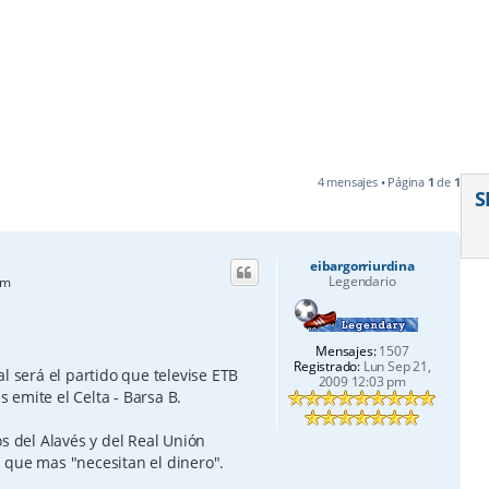
4 mensajes • Página
1
de
1
S
eibargorriurdina
Legendario
am
Mensajes:
1507
Registrado:
Lun Sep 21,
l será el partido que televise ETB
2009 12:03 pm
s emite el Celta - Barsa B.
s del Alavés y del Real Unión
 que mas "necesitan el dinero".