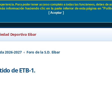
 experiencia. Para poder tener acceso completo a todas las funcionees, debes de ac
ás información haciendo clic en la parte inferior de esta página en "Políti
mer partido de ETB-1. SD Eibar
[ Aceptar ]
ciedad Deportiva Eibar
da 2026-2027
Foro de la S.D. Eibar
tido de ETB-1.