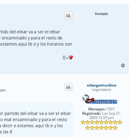
r
i
Invitado
b
a
ido del eibar va a ser el eibar
l encaminado y para el resto de
 estamos aqui tb e y los horarios son
0
x
A
r
r
i
eibargorriurdina
b
Legendario
 am
a
Mensajes:
1507
r partido del eibar va a ser el eibar
Registrado:
Lun Sep 21,
2009 12:03 pm
do mal encaminado y para el resto
 decir e estamos aqui tb e y los
a las 8