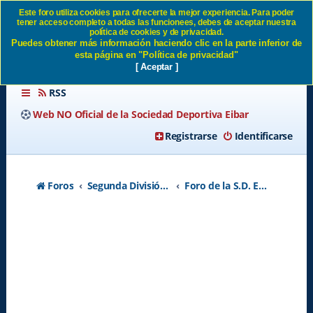
Este foro utiliza cookies para ofrecerte la mejor experiencia. Para poder
tener acceso completo a todas las funcionees, debes de aceptar nuestra
El Eibar ficha a VINCENT
política de cookies y de privacidad.
Puedes obtener más información haciendo clic en la parte inferior de
WEIJL SD Eibar
esta página en "Política de privacidad"
[ Aceptar ]
RSS
Web NO Oficial de la Sociedad Deportiva Eibar
Registrarse
Identificarse
Foros
Segunda División A - Temporada 2026-2027
Foro de la S.D. Eibar