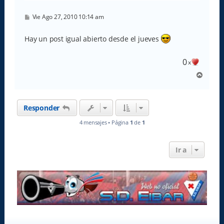
M
Vie Ago 27, 2010 10:14 am
e
n
s
Hay un post igual abierto desde el jueves
a
j
e
0
x
A
r
r
i
Responder
b
a
4 mensajes • Página
1
de
1
Ir a