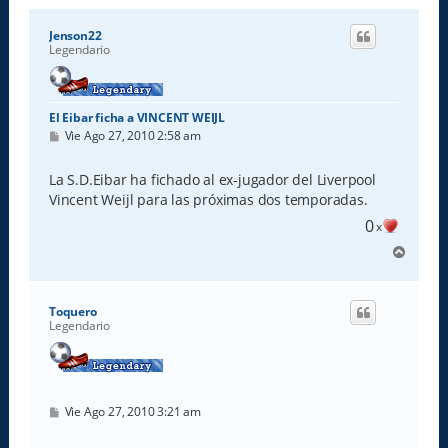
Jenson22
Legendario
El Eibar ficha a VINCENT WEIJL
M
Vie Ago 27, 2010 2:58 am
e
n
s
La S.D.Eibar ha fichado al ex-jugador del Liverpool
a
Vincent Weijl para las próximas dos temporadas.
j
e
0
x
A
r
r
i
Toquero
b
Legendario
a
M
Vie Ago 27, 2010 3:21 am
e
n