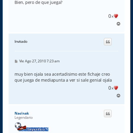
s
Bien, pero de que juega?
a
j
e
0
x
A
r
r
i
Invitado
b
a
M
Vie Ago 27, 2010 7:23 am
e
n
s
muy bien ojala sea acertadisimo este fichaje creo
a
que juega de mediapunta a ver si sale genial ojala
j
e
0
x
A
r
r
i
Nao'nak
b
Legendario
a