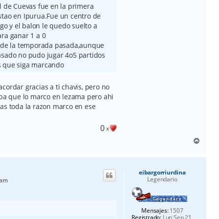
l de Cuevas fue en la primera
stao en Ipurua.Fue un centro de
ago y el balon le quedo suelto a
ara ganar 1 a 0
es de la temporada pasada,aunque
asado no pudo jugar 4o5 partidos
s que siga marcando
cordar gracias a ti chavis, pero no
aba que lo marco en lezama pero ahi
vas toda la razon marco en ese
0
x
A
r
r
i
eibargorriurdina
b
Legendario
 am
a
Mensajes:
1507
Registrado:
Lun Sep 21,