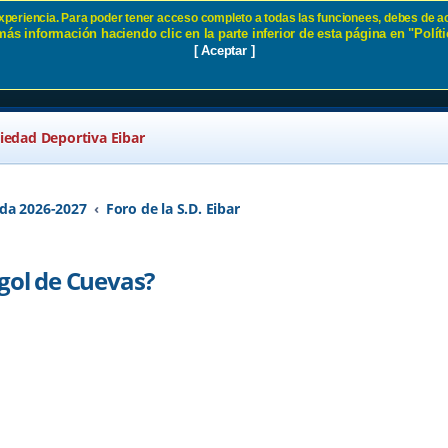
 experiencia. Para poder tener acceso completo a todas las funcionees, debes de ac
ás información haciendo clic en la parte inferior de esta página en "Políti
último gol de Cuevas? SD Eibar
[ Aceptar ]
ciedad Deportiva Eibar
da 2026-2027
Foro de la S.D. Eibar
 gol de Cuevas?