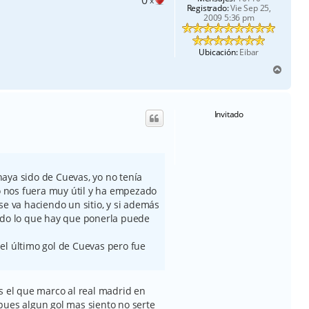
x
Registrado:
Vie Sep 25,
2009 5:36 pm
Ubicación:
Eibar
A
r
r
i
Invitado
b
a
aya sido de Cuevas, yo no tenía
 nos fuera muy útil y ha empezado
se va haciendo un sitio, y si además
odo lo que hay que ponerla puede
el último gol de Cuevas pero fue
s el que marco al real madrid en
pues algun gol mas siento no serte