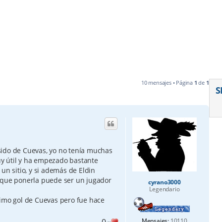
10 mensajes • Página
1
de
1
S
sido de Cuevas, yo no tenía muchas
y útil y ha empezado bastante
un sitio, y si además de Eldin
 que ponerla puede ser un jugador
cyrano3000
Legendario
timo gol de Cuevas pero fue hace
0
Mensajes:
10110