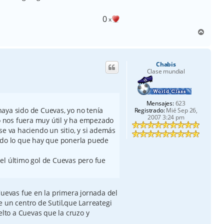
0
x
A
r
r
i
Chabis
b
Clase mundial
a
Mensajes:
623
aya sido de Cuevas, yo no tenía
Registrado:
Mié Sep 26,
2007 3:24 pm
 nos fuera muy útil y ha empezado
se va haciendo un sitio, y si además
odo lo que hay que ponerla puede
el último gol de Cuevas pero fue
Cuevas fue en la primera jornada del
 un centro de Sutil,que Larreategi
elto a Cuevas que la cruzo y