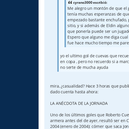
e
cyrano3000 escribió:
Me alegro un montón de que el g
tenía muchas esperanzas de que 
empezado bastante enchufado, p
sitio, y si además de Eldin algu
que ponerla puede ser un jugad
Espero que alguno me diga cual 
fue hace mucho tiempo me pare
yo el ultimo gol de cuevas que recu
en copa , pero no recuerdo si a mar
no serte de mucha ayuda
mira, ¿casualidad? Hace 3 horas que publi
dado cuenta hasta ahora:
LA ANÉCDOTA DE LA JORNADA
Uno de los últimos goles que Roberto Cue
armera antes del de ayer, resultó ser en
2004 (enero de 2004): córner que saca Jon 