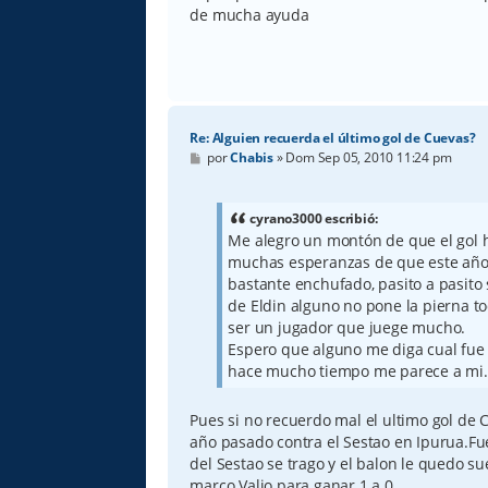
de mucha ayuda
Re: Alguien recuerda el último gol de Cuevas?
M
por
Chabis
»
Dom Sep 05, 2010 11:24 pm
e
n
s
a
cyrano3000 escribió:
j
Me alegro un montón de que el gol h
e
muchas esperanzas de que este año
bastante enchufado, pasito a pasito 
de Eldin alguno no pone la pierna t
ser un jugador que juege mucho.
Espero que alguno me diga cual fue 
hace mucho tiempo me parece a mi.
Pues si no recuerdo mal el ultimo gol de 
año pasado contra el Sestao en Ipurua.Fue
del Sestao se trago y el balon le quedo su
marco.Valio para ganar 1 a 0