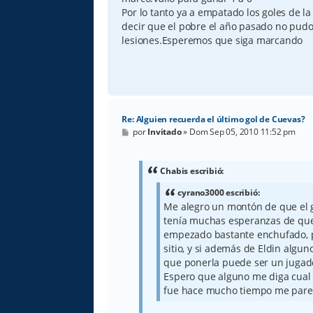
Por lo tanto ya a empatado los goles de
decir que el pobre el año pasado no pudo
lesiones.Esperemos que siga marcando
Re: Alguien recuerda el último gol de Cuevas?
M
por
Invitado
»
Dom Sep 05, 2010 11:52 pm
e
n
s
a
Chabis escribió:
j
e
cyrano3000 escribió:
Me alegro un montón de que el g
tenía muchas esperanzas de que 
empezado bastante enchufado, p
sitio, y si además de Eldin algu
que ponerla puede ser un jugad
Espero que alguno me diga cual 
fue hace mucho tiempo me pare