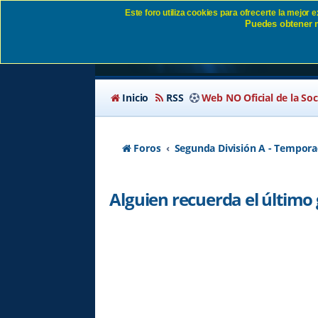
Este foro utiliza cookies para ofrecerte la mejor
Puedes obtener m
Alguien recuerda el 
Inicio
RSS
Web NO Oficial de la So
Foros
Segunda División A - Tempora
Alguien recuerda el último