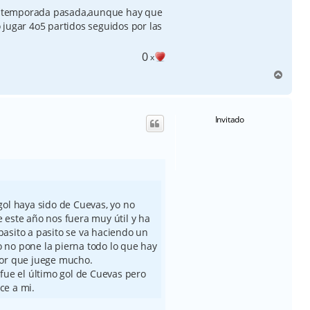
 la temporada pasada,aunque hay que
 jugar 4o5 partidos seguidos por las
0
x
A
r
r
i
Invitado
b
a
ol haya sido de Cuevas, yo no
este año nos fuera muy útil y ha
asito a pasito se va haciendo un
no no pone la pierna todo lo que hay
or que juege mucho.
fue el último gol de Cuevas pero
ce a mi.