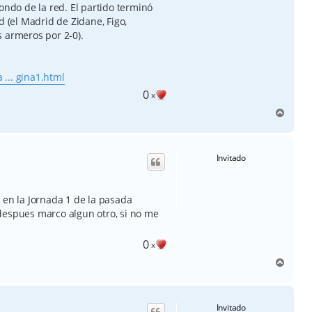
ondo de la red. El partido terminó
d (el Madrid de Zidane, Figo,
 armeros por 2-0).
... gina1.html
0
x
A
r
r
i
Invitado
b
a
 en la Jornada 1 de la pasada
despues marco algun otro, si no me
0
x
A
r
r
i
Invitado
b