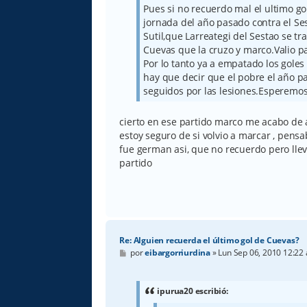
Pues si no recuerdo mal el ultimo go
jornada del año pasado contra el Se
Sutil,que Larreategi del Sestao se tr
Cuevas que la cruzo y marco.Valio p
Por lo tanto ya a empatado los gol
hay que decir que el pobre el año p
seguidos por las lesiones.Esperemo
cierto en ese partido marco me acabo de a
estoy seguro de si volvio a marcar , pens
fue german asi, que no recuerdo pero lle
partido
Re: Alguien recuerda el último gol de Cuevas?
M
por
eibargorriurdina
»
Lun Sep 06, 2010 12:22
e
n
s
a
ipurua20 escribió:
j