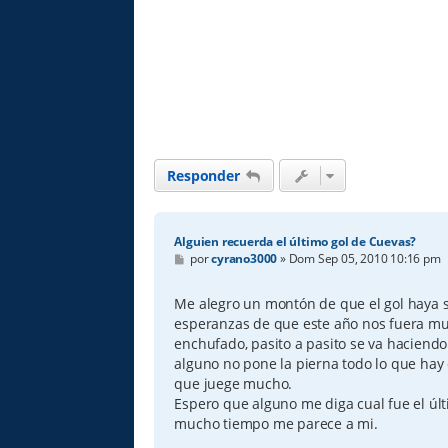
Responder
Alguien recuerda el último gol de Cuevas?
M
por
cyrano3000
»
Dom Sep 05, 2010 10:16 pm
e
n
s
Me alegro un montón de que el gol haya 
a
esperanzas de que este año nos fuera mu
j
e
enchufado, pasito a pasito se va haciendo 
alguno no pone la pierna todo lo que hay
que juege mucho.
Espero que alguno me diga cual fue el úl
mucho tiempo me parece a mi.