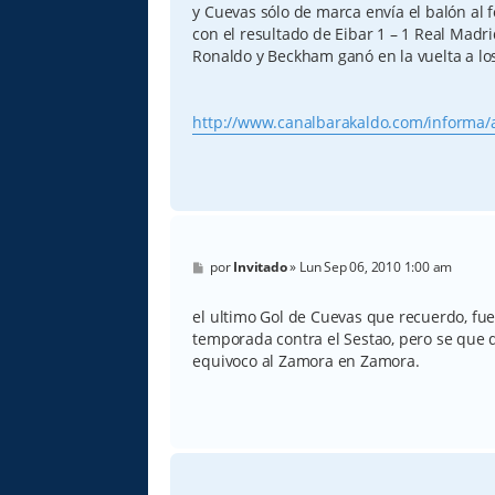
y Cuevas sólo de marca envía el balón al f
con el resultado de Eibar 1 – 1 Real Madri
Ronaldo y Beckham ganó en la vuelta a los
http://www.canalbarakaldo.com/informa/a 
M
por
Invitado
»
Lun Sep 06, 2010 1:00 am
e
n
s
el ultimo Gol de Cuevas que recuerdo, fue
a
temporada contra el Sestao, pero se que 
j
e
equivoco al Zamora en Zamora.