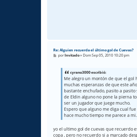
Re: Alguien recuerda el último gol de Cuevas?
M
por
Invitado
»
Dom Sep 05, 2010 10:20 pm
e
n
s
a
cyrano3000 escribió:
j
Me alegro un montón de que el gol h
e
muchas esperanzas de que este año
bastante enchufado, pasito a pasito 
de Eldin alguno no pone la pierna t
ser un jugador que juege mucho.
Espero que alguno me diga cual fue 
hace mucho tiempo me parece a mi.
yo el ultimo gol de cuevas que recuerdo e
copa , pero no recuerdo si a marcado des