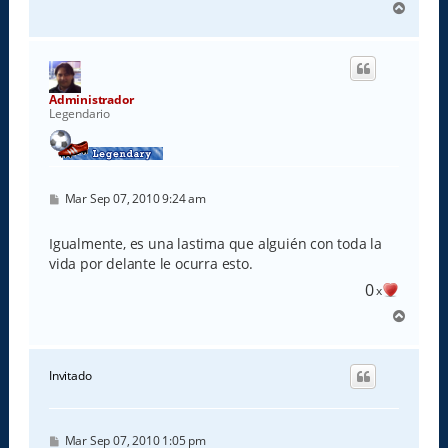
A
r
r
i
b
a
Administrador
Legendario
M
Mar Sep 07, 2010 9:24 am
e
n
s
Igualmente, es una lastima que alguién con toda la
a
vida por delante le ocurra esto.
j
e
0
x
A
r
r
i
Invitado
b
a
M
Mar Sep 07, 2010 1:05 pm