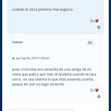
e
n
s
cuando te da la primera, mal augurio.
a
j
e
0
x
A
r
r
i
Invitado
b
a
M
Jue Sep 09, 2010 7:49 am
e
n
s
pues si encima era conocido de una amiga de mi
a
novia que palo y aun mas te fasitidia cuando te toca
j
e
cerca , es una lastima lo que esta pasando, puerta ,
jarque etc por no segir diciendo
0
x
A
r
r
i