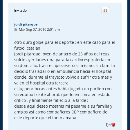
Invitado
jordi pitarque
M
Mar Sep 07, 2010 2:01 am
e
n
s
otro duro golpe para el deporte : en este caso para el
a
futbol catalan
j
e
jordi pitarque joven delantero de 23 años del reus
sufrio ayer lunes una parada cardiorespiratoria en
su domicilio, tras recuperarse xr si mismo , su familia
decidio trasladarlo en ambulancia hacia el hospital
donde, durante el trayecto volvio a sufrir otra mas y
ya en el hospital otra tercera.
el jugador horas antes habia jugado un partido con
su equipo frente al prat, quedo en coma en estado
critico , y finalmente fallecio a la tarde :
desde aqui deseo mostras mi pesame a su familia y
amigos asi como compañeros DEP compañero de
este deporte que el tanto amaba
0
x