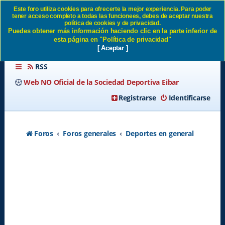
Este foro utiliza cookies para ofrecerte la mejor experiencia. Para poder
tener acceso completo a todas las funcionees, debes de aceptar nuestra
jordi pitarque SD Eibar
política de cookies y de privacidad.
Puedes obtener más información haciendo clic en la parte inferior de
esta página en "Política de privacidad"
[ Aceptar ]
RSS
Web NO Oficial de la Sociedad Deportiva Eibar
Registrarse
Identificarse
Foros
Foros generales
Deportes en general