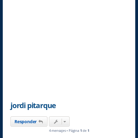
jordi pitarque
Responder
4 mensajes • Página
1
de
1