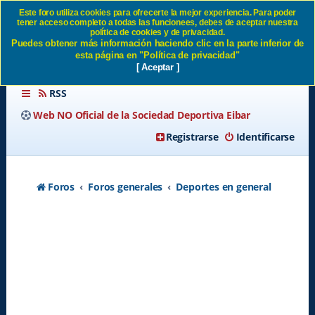
Este foro utiliza cookies para ofrecerte la mejor experiencia. Para poder
tener acceso completo a todas las funcionees, debes de aceptar nuestra
ANGEL VIADERO SD Eibar
política de cookies y de privacidad.
Puedes obtener más información haciendo clic en la parte inferior de
esta página en "Política de privacidad"
[ Aceptar ]
RSS
Web NO Oficial de la Sociedad Deportiva Eibar
Registrarse
Identificarse
Foros
Foros generales
Deportes en general