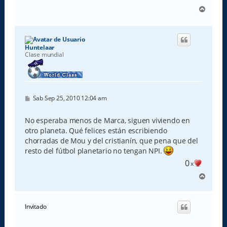
A
r
r
i
b
Huntelaar
a
Clase mundial
M
Sab Sep 25, 2010 12:04 am
e
n
s
No esperaba menos de Marca, siguen viviendo en
a
otro planeta. Qué felices están escribiendo
j
e
chorradas de Mou y del cristianín, que pena que del
resto del fútbol planetario no tengan NPI.
0
x
A
r
r
i
Invitado
b
a