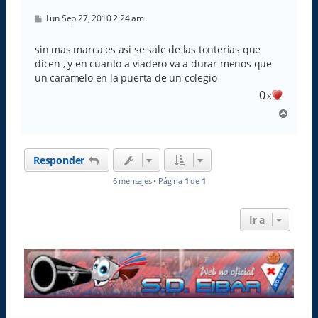
M
Lun Sep 27, 2010 2:24 am
e
n
s
sin mas marca es asi se sale de las tonterias que
a
dicen , y en cuanto a viadero va a durar menos que
j
e
un caramelo en la puerta de un colegio
0
x
A
r
r
i
Responder
b
a
6 mensajes • Página
1
de
1
Ir a