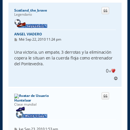
Scotland_the_brave
Legendario
ANGEL VIADERO
M
Mié Sep 22, 2010 11:24 pm
e
n
s
Una victoria, un empate, 3 derrotas y la eliminación
a
copera le situan en la cuerda floja como entrenador
j
e
del Pontevedra.
0
x
A
r
r
i
b
Huntelaar
a
Clase mundial
M
Jue Sep 23, 2010 1:53 am