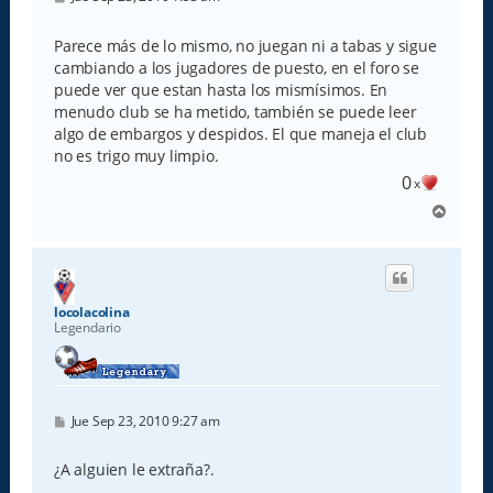
e
n
s
Parece más de lo mismo, no juegan ni a tabas y sigue
a
cambiando a los jugadores de puesto, en el foro se
j
e
puede ver que estan hasta los mismísimos. En
menudo club se ha metido, también se puede leer
algo de embargos y despidos. El que maneja el club
no es trigo muy limpio.
0
x
A
r
r
i
b
a
locolacolina
Legendario
M
Jue Sep 23, 2010 9:27 am
e
n
s
¿A alguien le extraña?.
a