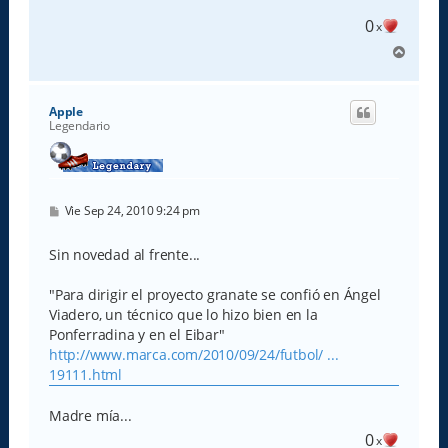
j
e
0
x
A
r
r
i
Apple
b
Legendario
a
M
Vie Sep 24, 2010 9:24 pm
e
n
s
Sin novedad al frente...
a
j
e
"Para dirigir el proyecto granate se confió en Ángel
Viadero, un técnico que lo hizo bien en la
Ponferradina y en el Eibar"
http://www.marca.com/2010/09/24/futbol/ ...
19111.html
Madre mía...
0
x