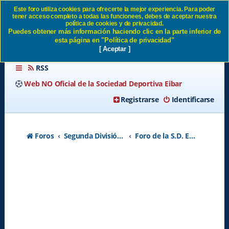
Este foro utiliza cookies para ofrecerte la mejor experiencia. Para poder
tener acceso completo a todas las funcionees, debes de aceptar nuestra
AMBIENTE SD Eibar
política de cookies y de privacidad.
Puedes obtener más información haciendo clic en la parte inferior de
esta página en "Política de privacidad"
[ Aceptar ]
RSS
Web NO Oficial de la Sociedad Deportiva Eibar
Registrarse
Identificarse
Foros
Segunda División A - Temporada 2026-2027
Foro de la S.D. Eibar