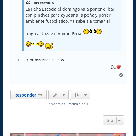
a
Luis escribió:
j
La Peña Escocia el domingo va a poner el bar
e
con pinchos para ayudar a la peña y poner
ambiente futbolistico. Ya sabeis a tomar el
trago a Unzaga !Animo Peña¡
+++1 iremosssssssssssss
0
x
A
r
r
i
Responder
b
a
2 mensajes • Página
1
de
1
Ir a