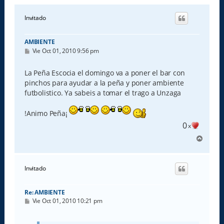
Invitado
AMBIENTE
M
Vie Oct 01, 2010 9:56 pm
e
n
s
La Peña Escocia el domingo va a poner el bar con
a
pinchos para ayudar a la peña y poner ambiente
j
e
futbolistico. Ya sabeis a tomar el trago a Unzaga
!Animo Peña¡
0
x
A
r
r
i
Invitado
b
a
Re: AMBIENTE
M
Vie Oct 01, 2010 10:21 pm
e
n
s