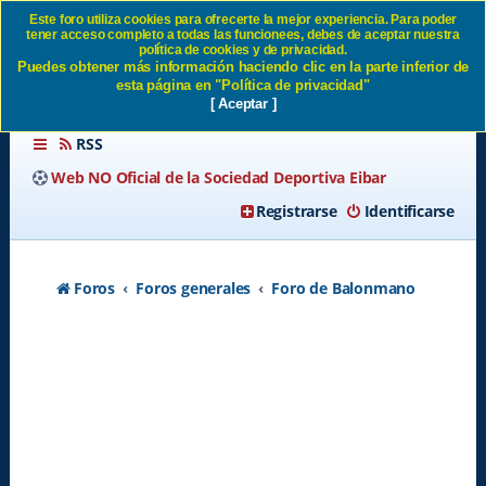
Este foro utiliza cookies para ofrecerte la mejor experiencia. Para poder
tener acceso completo a todas las funcionees, debes de aceptar nuestra
cadetes y juveniles SD Eibar
política de cookies y de privacidad.
Puedes obtener más información haciendo clic en la parte inferior de
esta página en "Política de privacidad"
[ Aceptar ]
RSS
Web NO Oficial de la Sociedad Deportiva Eibar
Registrarse
Identificarse
Foros
Foros generales
Foro de Balonmano