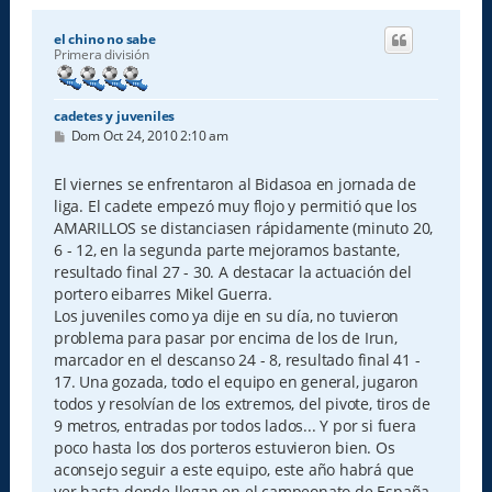
el chino no sabe
Primera división
cadetes y juveniles
M
Dom Oct 24, 2010 2:10 am
e
n
s
El viernes se enfrentaron al Bidasoa en jornada de
a
liga. El cadete empezó muy flojo y permitió que los
j
e
AMARILLOS se distanciasen rápidamente (minuto 20,
6 - 12, en la segunda parte mejoramos bastante,
resultado final 27 - 30. A destacar la actuación del
portero eibarres Mikel Guerra.
Los juveniles como ya dije en su día, no tuvieron
problema para pasar por encima de los de Irun,
marcador en el descanso 24 - 8, resultado final 41 -
17. Una gozada, todo el equipo en general, jugaron
todos y resolvían de los extremos, del pivote, tiros de
9 metros, entradas por todos lados... Y por si fuera
poco hasta los dos porteros estuvieron bien. Os
aconsejo seguir a este equipo, este año habrá que
ver hasta donde llegan en el campeonato de España.