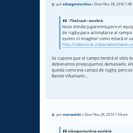
M
por
eibargorriurdina
»
Dom Nov 28, 2010 1:49
e
n
s
a
~TheCrack~ escribió:
j
Nose donde jugaremos,pero el equ
e
de rugby,para aclimatarse al campo
quiero ni imaginar como estará el ca
http://cabeceras.eldiariomontanes.es
Se supone que el campo tendrá el visto b
debíeramos preocuparnos demasiado. Ahor
queda como ese campo de rugby, pero esa 
Benito Villamarín...
M
por
marraskilo
»
Dom Nov 28, 2010 1:54 am
e
n
s
a
eibargorriurdina escribió: