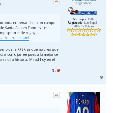
b
Legendario
 am
a
Mensajes:
1507
ipo anda entrenando en un campo
Registrado:
Lun Sep 21,
2009 12:03 pm
 de Santa Ana en Tanos.No me
mpo,pero el de rugby...
/im ... rrada.html
ueno de la RFEF, asique no creo que
a, como jarree pues a lo mejor se
es otra historia. Mirad hoy en el
0
x
A
r
r
i
b
a