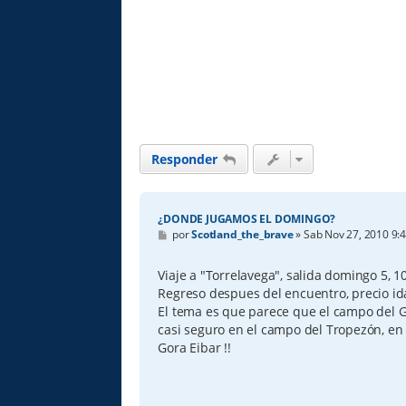
Responder
¿DONDE JUGAMOS EL DOMINGO?
M
por
Scotland_the_brave
»
Sab Nov 27, 2010 9:
e
n
s
Viaje a "Torrelavega", salida domingo 5, 1
a
Regreso despues del encuentro, precio ida
j
e
El tema es que parece que el campo del G
casi seguro en el campo del Tropezón, en
Gora Eibar !!