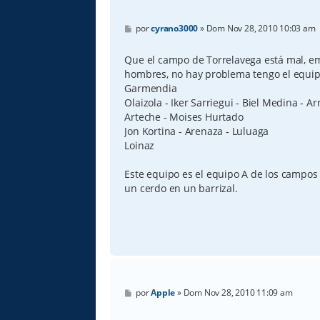
M
por
cyrano3000
»
Dom Nov 28, 2010 10:03 am
e
n
s
Que el campo de Torrelavega está mal, e
a
hombres, no hay problema tengo el equip
j
e
Garmendia
Olaizola - Iker Sarriegui - Biel Medina - Ar
Arteche - Moises Hurtado
Jon Kortina - Arenaza - Luluaga
Loinaz
Este equipo es el equipo A de los campo
un cerdo en un barrizal.
M
por
Apple
»
Dom Nov 28, 2010 11:09 am
e
n