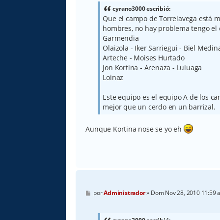
s
a
cyrano3000 escribió:
j
Que el campo de Torrelavega está m
e
hombres, no hay problema tengo el 
Garmendia
Olaizola - Iker Sarriegui - Biel Medina
Arteche - Moises Hurtado
Jon Kortina - Arenaza - Luluaga
Loinaz
Este equipo es el equipo A de los 
mejor que un cerdo en un barrizal.
Aunque Kortina nose se yo eh
M
por
Administrador
»
Dom Nov 28, 2010 11:59 
e
n
s
a