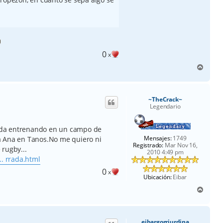
0
x
A
r
r
i
~TheCrack~
b
Legendario
a
nda entrenando en un campo de
Mensajes:
1749
a Ana en Tanos.No me quiero ni
Registrado:
Mar Nov 16,
 rugby...
2010 4:49 pm
.. rrada.html
0
x
Ubicación:
Eibar
A
r
r
i
eibargorriurdina