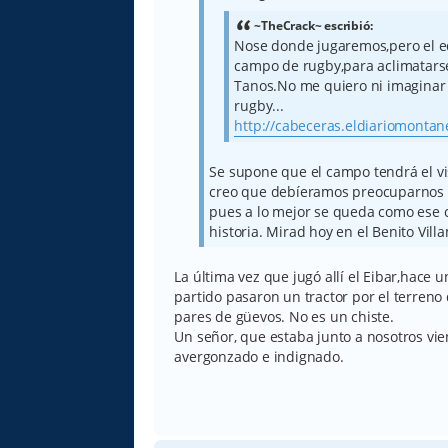
j
e
~TheCrack~ escribió:
Nose donde jugaremos,pero el 
campo de rugby,para aclimatars
Tanos.No me quiero ni imaginar 
rugby...
http://cabeceras.eldiariomontane
Se supone que el campo tendrá el vi
creo que debíeramos preocuparnos 
pues a lo mejor se queda como ese 
historia. Mirad hoy en el Benito Villa
La última vez que jugó allí el Eibar,hace u
partido pasaron un tractor por el terreno
pares de güevos. No es un chiste.
Un señor, que estaba junto a nosotros vien
avergonzado e indignado.