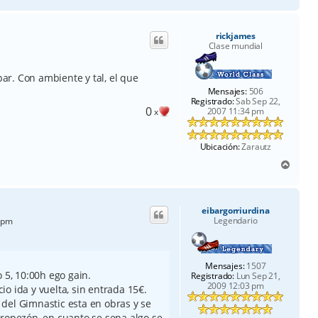
r
r
i
rickjames
b
Clase mundial
a
r. Con ambiente y tal, el que
Mensajes:
506
Registrado:
Sab Sep 22,
0
2007 11:34 pm
x
Ubicación:
Zarautz
A
r
r
i
eibargorriurdina
b
Legendario
 pm
a
Mensajes:
1507
 5, 10:00h ego gain.
Registrado:
Lun Sep 21,
2009 12:03 pm
o ida y vuelta, sin entrada 15€.
del Gimnastic esta en obras y se
Tropezón, en cuanto se sepa algo se