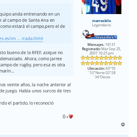
equipo anda entrenando en un
e al campo de Santa Ana en
marraskilo
Legendario
como estará el campo,pero el de
s.es/im ... rrada.html
Mensajes:
16131
Registrado:
Mar Sep 25,
sto bueno de la RFEF, asique no
2007 10:25 pm
demasiado. Ahora, como jarree
campo de rugby, pero esa es otra
Ubicación:
43°10
marín...
´53"Norte 02°28
´34"Oeste
nos veinte años, la noche anterior al
 de juego. Había unos surcos de tres
do el partido, lo reconoció
0
x
A
r
r