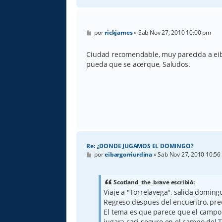
M
por
rickjames
»
Sab Nov 27, 2010 10:00 pm
e
n
s
Ciudad recomendable, muy parecida a eiba
a
pueda que se acerque, Saludos.
j
e
Re: ¿DONDE JUGAMOS EL DOMINGO?
M
por
eibargorriurdina
»
Sab Nov 27, 2010 10:56
e
n
s
a
Scotland_the_brave escribió:
j
Viaje a "Torrelavega", salida domingo
e
Regreso despues del encuentro, preci
El tema es que parece que el campo 
jugara casi seguro en el campo del 