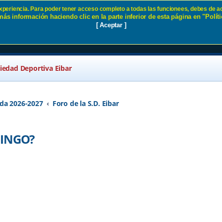
 experiencia. Para poder tener acceso completo a todas las funcionees, debes de ac
ás información haciendo clic en la parte inferior de esta página en "Políti
L DOMINGO? SD Eibar
[ Aceptar ]
ciedad Deportiva Eibar
da 2026-2027
Foro de la S.D. Eibar
INGO?