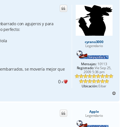
i
b
a
mbarrado con agujeros y para
o perfecto:
riola
cyrano3000
Legendario
Mensajes:
10113
Registrado:
Vie Sep 25,
s embarrados, se movería mejor que
2009 5:36 pm
0
x
Ubicación:
Eibar
A
r
r
i
Apple
b
Legendario
a