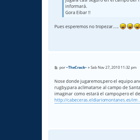
informará.
Gora Eibar !!
Pues esperemos no tropezar.....
M
por
~TheCrack~
»
Sab Nov 27, 2010 11:32 pm
e
n
s
Nose donde jugaremos,pero el equipo a
a
rugby,para aclimatarse al campo de Sant
j
e
imaginar como estará el campo,pero el de
http://cabeceras.eldiariomontanes.es/im .