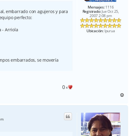
Mensajes:
1116
al, embarrado con agujeros y para
Registrado:
Jue Oct 25,
2007 2:08 pm
equipo perfecto:
 - Arriola
Ubicación:
Ipurua
campos embarrados, se movería
0
x
A
r
r
i
b
am
a