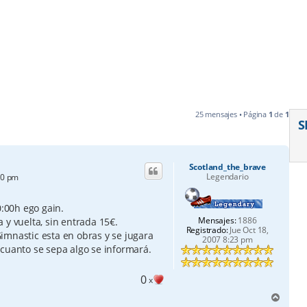
25 mensajes • Página
1
de
1
S
Scotland_the_brave
Legendario
40 pm
0:00h ego gain.
Mensajes:
1886
 y vuelta, sin entrada 15€.
Registrado:
Jue Oct 18,
imnastic esta en obras y se jugara
2007 8:23 pm
 cuanto se sepa algo se informará.
0
x
A