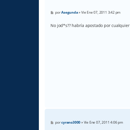
M
por
Asegunda
»
Vie Ene 07, 2011 3:42 pm
e
n
s
No jod*s?? habría apostado por cualquier 
a
j
e
M
por
cyrano3000
»
Vie Ene 07, 2011 4:06 pm
e