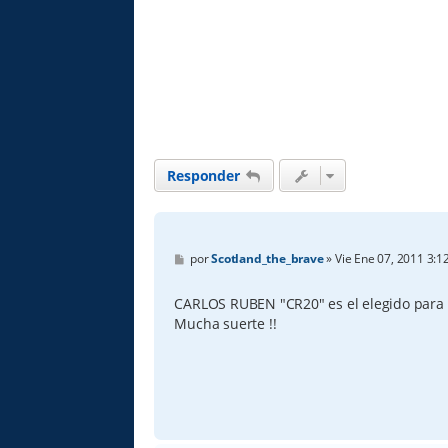
Responder
M
por
Scotland_the_brave
»
Vie Ene 07, 2011 3:1
e
n
s
CARLOS RUBEN "CR20" es el elegido para 
a
Mucha suerte !!
j
e