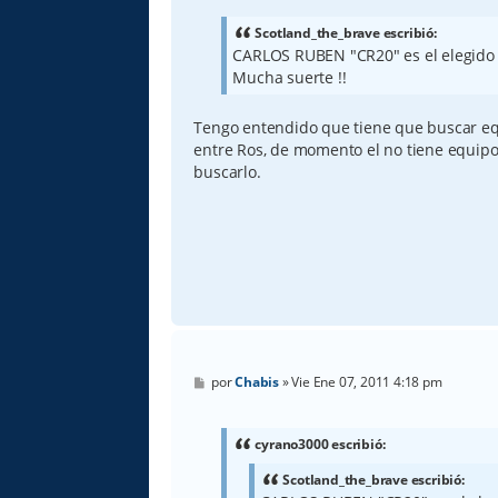
n
s
a
Scotland_the_brave escribió:
j
CARLOS RUBEN "CR20" es el elegido 
e
Mucha suerte !!
Tengo entendido que tiene que buscar equ
entre Ros, de momento el no tiene equipo
buscarlo.
M
por
Chabis
»
Vie Ene 07, 2011 4:18 pm
e
n
s
a
cyrano3000 escribió:
j
e
Scotland_the_brave escribió: