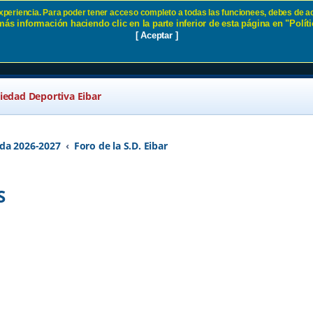
 experiencia. Para poder tener acceso completo a todas las funcionees, debes de ac
ás información haciendo clic en la parte inferior de esta página en "Políti
RNALES - Página 2 SD Eibar
[ Aceptar ]
ciedad Deportiva Eibar
da 2026-2027
Foro de la S.D. Eibar
S