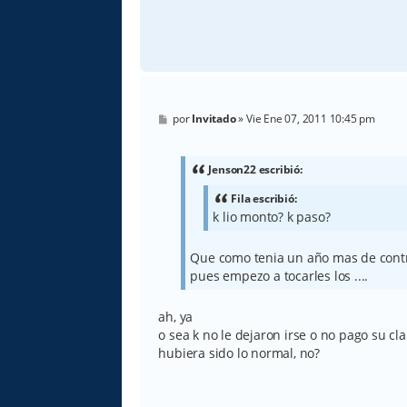
M
por
Invitado
»
Vie Ene 07, 2011 10:45 pm
e
n
s
a
Jenson22 escribió:
j
e
Fila escribió:
k lio monto? k paso?
Que como tenia un año mas de contra
pues empezo a tocarles los ....
ah, ya
o sea k no le dejaron irse o no pago su cl
hubiera sido lo normal, no?