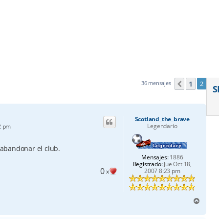
1
36 mensajes
2
Anterior
S
Scotland_the_brave
Legendario
2 pm
abandonar el club.
Mensajes:
1886
Registrado:
Jue Oct 18,
0
2007 8:23 pm
x
A
r
r