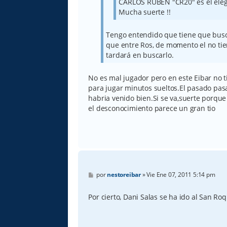
CARLOS RUBEN "CR20" es el eleg
Mucha suerte !!
Tengo entendido que tiene que busca
que entre Ros, de momento el no tie
tardará en buscarlo.
No es mal jugador pero en este Eibar no t
para jugar minutos sueltos.El pasado pas
habria venido bien.Si se va,suerte porqu
el desconocimiento parece un gran tio
M
por
nestoreibar
»
Vie Ene 07, 2011 5:14 pm
e
n
s
Por cierto, Dani Salas se ha ido al San Ro
a
j
e