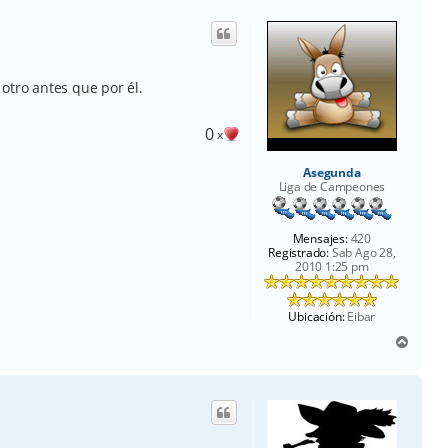
i
b
a
otro antes que por él.
0
x
Asegunda
Liga de Campeones
Mensajes:
420
Registrado:
Sab Ago 28,
2010 1:25 pm
Ubicación:
Eibar
A
r
r
i
b
a