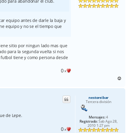
ido para abandonar el club.
r equipo antes de darle la baja y
ne equipo y no se el tiempo que
iene sitio por ningun lado mas que
ado para la segunda vuelta si nos
e futbol tiene y como persona desde
0
x
A
r
r
i
nestoreibar
b
Tercera división
a
que de Lepe.
Mensajes:
4
Registrado:
Sab Ago 28,
2010 1:27 pm
0
x