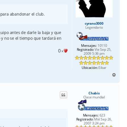
para abandonar el club.
cyrano3000
Legendario
ipo antes de darle la baja y que
 y no se el tiempo que tardará en
Mensajes:
10110
Registrado:
Vie Sep 25,
0
x
2009 5:36 pm
Ubicación:
Eibar
A
r
r
i
Chabis
b
Clase mundial
a
Mensajes:
623
Registrado:
Mié Sep 26,
2007 3:24 pm