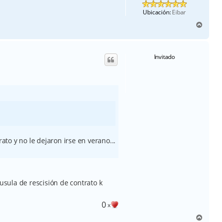
Ubicación:
Eibar
A
r
r
i
Invitado
b
a
to y no le dejaron irse en verano...
ausula de rescisión de contrato k
0
x
A