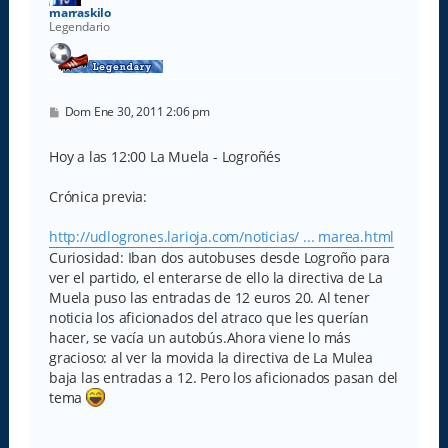
a
marraskilo
Legendario
M
Dom Ene 30, 2011 2:06 pm
e
n
s
Hoy a las 12:00 La Muela - Logroñés
a
j
e
Crónica previa:
http://udlogrones.larioja.com/noticias/ ... marea.html
Curiosidad: Iban dos autobuses desde Logroño para
ver el partido, el enterarse de ello la directiva de La
Muela puso las entradas de 12 euros 20. Al tener
noticia los aficionados del atraco que les querían
hacer, se vacía un autobús.Ahora viene lo más
gracioso: al ver la movida la directiva de La Mulea
baja las entradas a 12. Pero los aficionados pasan del
tema