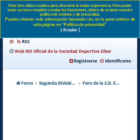
Este foro utiliza cookies para ofrecerte la mejor experiencia. Para poder
tener acceso completo a todas las funcionees, debes de aceptar nuestra
SOUTO SD Eibar
política de cookies y de privacidad.
Puedes obtener más información haciendo clic en la parte inferior de
esta página en "Política de privacidad"
[ Aceptar ]
RSS
Web NO Oficial de la Sociedad Deportiva Eibar
Registrarse
Identificarse
Foros
Segunda División A - Temporada 2026-2027
Foro de la S.D. Eibar