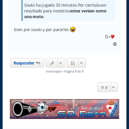
Souto ha jugado 35 minutos.Por cierto,buen
resultado para nosotros,
estos venían como
una moto
.
bien por souto y por pararles
0
x
A
r
r
i
Responder
b
a
4 mensajes • Página
1
de
1
Ir a