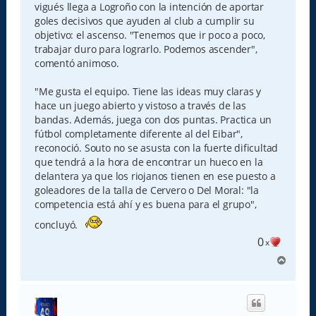
vigués llega a Logroño con la intención de aportar
goles decisivos que ayuden al club a cumplir su
objetivo: el ascenso. "Tenemos que ir poco a poco,
trabajar duro para lograrlo. Podemos ascender",
comentó animoso.
"Me gusta el equipo. Tiene las ideas muy claras y
hace un juego abierto y vistoso a través de las
bandas. Además, juega con dos puntas. Practica un
fútbol completamente diferente al del Eibar",
reconoció. Souto no se asusta con la fuerte dificultad
que tendrá a la hora de encontrar un hueco en la
delantera ya que los riojanos tienen en ese puesto a
goleadores de la talla de Cervero o Del Moral: "la
competencia está ahí y es buena para el grupo",
concluyó.
0
x
A
r
r
i
b