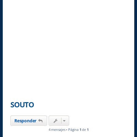
SOUTO
Responder
4 mensajes • Página
1
de
1