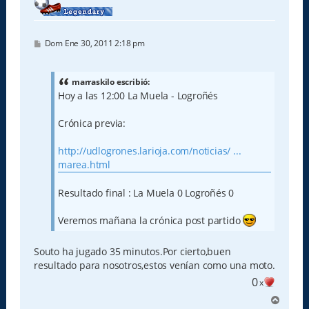
M
Dom Ene 30, 2011 2:18 pm
e
n
s
a
marraskilo escribió:
j
Hoy a las 12:00 La Muela - Logroñés
e
Crónica previa:
http://udlogrones.larioja.com/noticias/ ...
marea.html
Resultado final : La Muela 0 Logroñés 0
Veremos mañana la crónica post partido
Souto ha jugado 35 minutos.Por cierto,buen
resultado para nosotros,estos venían como una moto.
0
x
A