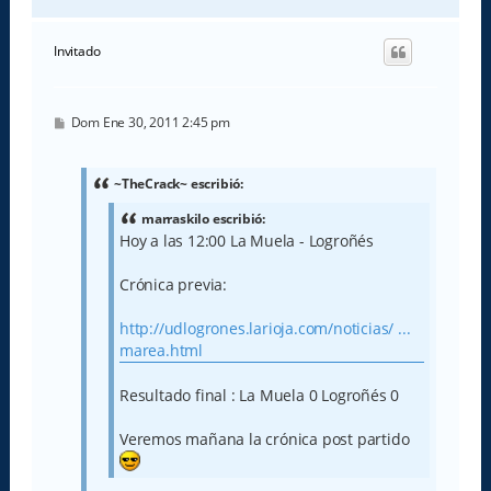
r
r
i
Invitado
b
a
M
Dom Ene 30, 2011 2:45 pm
e
n
s
a
~TheCrack~ escribió:
j
e
marraskilo escribió:
Hoy a las 12:00 La Muela - Logroñés
Crónica previa:
http://udlogrones.larioja.com/noticias/ ...
marea.html
Resultado final : La Muela 0 Logroñés 0
Veremos mañana la crónica post partido