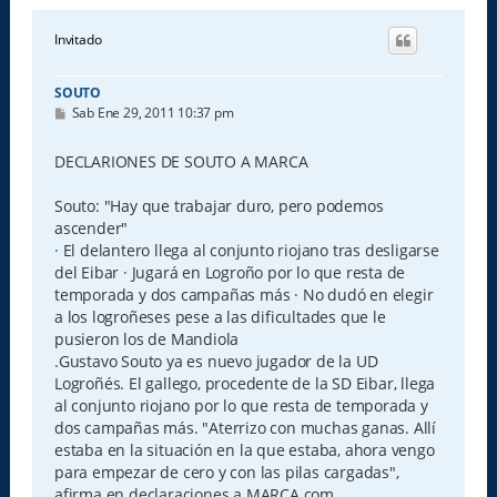
Invitado
SOUTO
M
Sab Ene 29, 2011 10:37 pm
e
n
s
DECLARIONES DE SOUTO A MARCA
a
j
e
Souto: "Hay que trabajar duro, pero podemos
ascender"
· El delantero llega al conjunto riojano tras desligarse
del Eibar · Jugará en Logroño por lo que resta de
temporada y dos campañas más · No dudó en elegir
a los logroñeses pese a las dificultades que le
pusieron los de Mandiola
.Gustavo Souto ya es nuevo jugador de la UD
Logroñés. El gallego, procedente de la SD Eibar, llega
al conjunto riojano por lo que resta de temporada y
dos campañas más. "Aterrizo con muchas ganas. Allí
estaba en la situación en la que estaba, ahora vengo
para empezar de cero y con las pilas cargadas",
afirma en declaraciones a MARCA.com.