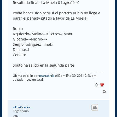
Resultado final : La Muela 0 Logroñés 0
Podía haber sido peor si el portero Rubio no llega a
parar el penalty pitado a favor de La Muela
Rubio
Izquierdo--Molina--R.Torres-- Manu
Gibanel----Nacho----
Sergio rodriguez---Iñaki
Del moral
Cervero
Souto ha salido en la segunda parte
Última edición por
marraskilo
el Dom Ene 30, 2011 2:28 pm,
editado 1 vez en total.
0
x
A
r
r
i
~TheCrack~
b
Legendario
a