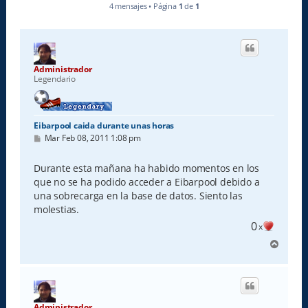
4 mensajes • Página
1
de
1
Administrador
Legendario
Eibarpool caida durante unas horas
M
Mar Feb 08, 2011 1:08 pm
e
n
s
Durante esta mañana ha habido momentos en los
a
que no se ha podido acceder a Eibarpool debido a
j
e
una sobrecarga en la base de datos. Siento las
molestias.
0
x
A
r
r
i
b
a
Administrador