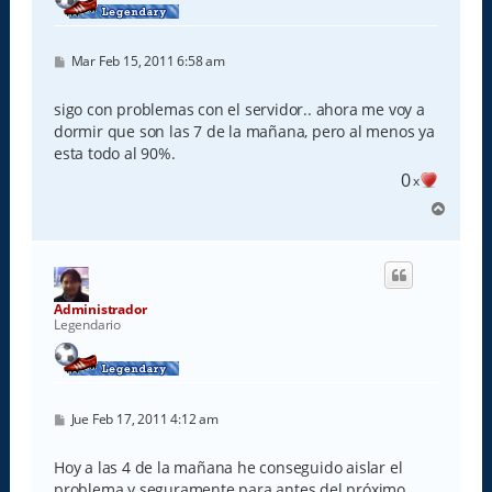
M
Mar Feb 15, 2011 6:58 am
e
n
s
sigo con problemas con el servidor.. ahora me voy a
a
dormir que son las 7 de la mañana, pero al menos ya
j
e
esta todo al 90%.
0
x
A
r
r
i
b
a
Administrador
Legendario
M
Jue Feb 17, 2011 4:12 am
e
n
s
Hoy a las 4 de la mañana he conseguido aislar el
a
problema y seguramente para antes del próximo