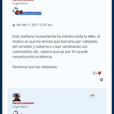
Legendario
M
Vie Feb 11, 2011 12:47 pm
e
n
s
Esta mañana nuevamente ha estado caida la Web, el
a
motivo es que he tenido que borrarla por completo
j
e
del servidor y volverla a crear cambiando sus
contraseñas etc. espero que ya por fin quede
resuelta esta incidencia.
Perdonar por las molestias.
0
x
A
r
r
i
b
a
Administrador
Legendario