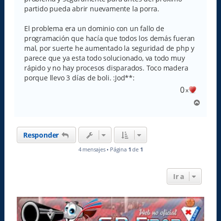
j
e
partido pueda abrir nuevamente la porra.
El problema era un dominio con un fallo de
programación que hacía que todos los demás fueran
mal, por suerte he aumentado la seguridad de php y
parece que ya esta todo solucionado, va todo muy
rápido y no hay procesos disparados. Toco madera
porque llevo 3 días de boli. :Jod**:
0
x
A
r
r
i
Responder
b
a
4 mensajes • Página
1
de
1
Ir a