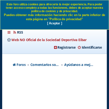
Este foro utiliza cookies para ofrecerte la mejor experiencia. Para poder
tener acceso completo a todas las funcionees, debes de aceptar nuestra
Eibarpool caida durante unas
política de cookies y de privacidad.
Puedes obtener más información haciendo clic en la parte inferior de
horas SD Eibar
esta página en "Política de privacidad"
[ Aceptar ]
RSS
Web NO Oficial de la Sociedad Deportiva Eibar
Registrarse
Identificarse
Foros
Comentarios sobre la Web
Ayúdanos a mejorar la Web