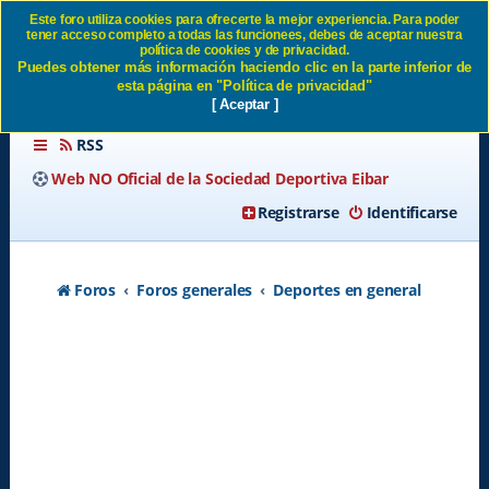
Este foro utiliza cookies para ofrecerte la mejor experiencia. Para poder
tener acceso completo a todas las funcionees, debes de aceptar nuestra
FIN DE SEMANA EN UMBE
política de cookies y de privacidad.
Puedes obtener más información haciendo clic en la parte inferior de
SD Eibar
esta página en "Política de privacidad"
[ Aceptar ]
RSS
Web NO Oficial de la Sociedad Deportiva Eibar
Registrarse
Identificarse
Foros
Foros generales
Deportes en general