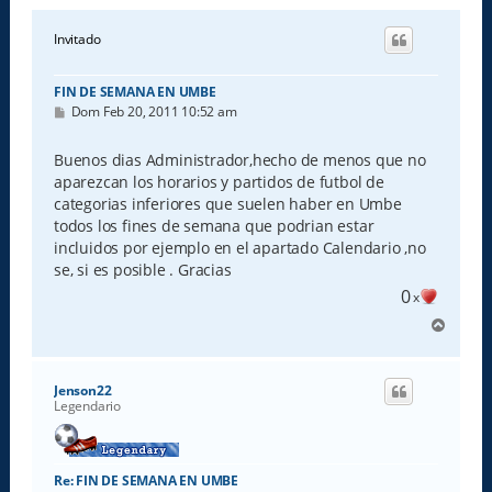
Invitado
FIN DE SEMANA EN UMBE
M
Dom Feb 20, 2011 10:52 am
e
n
s
Buenos dias Administrador,hecho de menos que no
a
aparezcan los horarios y partidos de futbol de
j
e
categorias inferiores que suelen haber en Umbe
todos los fines de semana que podrian estar
incluidos por ejemplo en el apartado Calendario ,no
se, si es posible . Gracias
0
x
A
r
r
i
Jenson22
b
Legendario
a
Re: FIN DE SEMANA EN UMBE