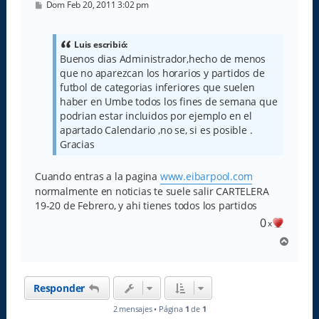
M
Dom Feb 20, 2011 3:02 pm
e
n
s
a
Luis escribió:
j
Buenos dias Administrador,hecho de menos
e
que no aparezcan los horarios y partidos de
futbol de categorias inferiores que suelen
haber en Umbe todos los fines de semana que
podrian estar incluidos por ejemplo en el
apartado Calendario ,no se, si es posible .
Gracias
Cuando entras a la pagina
www.eibarpool.com
normalmente en noticias te suele salir CARTELERA
19-20 de Febrero, y ahi tienes todos los partidos
0
x
A
r
r
i
Responder
b
a
2 mensajes • Página
1
de
1