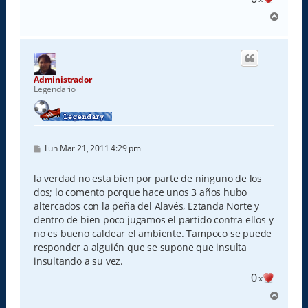
A
r
r
i
b
a
Administrador
Legendario
M
Lun Mar 21, 2011 4:29 pm
e
n
s
la verdad no esta bien por parte de ninguno de los
a
dos; lo comento porque hace unos 3 años hubo
j
e
altercados con la peña del Alavés, Eztanda Norte y
dentro de bien poco jugamos el partido contra ellos y
no es bueno caldear el ambiente. Tampoco se puede
responder a alguién que se supone que insulta
insultando a su vez.
0
x
A
r