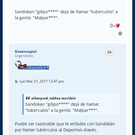
e
n
s
Sandokan "gilipo****" dejá de llamar "tuberculos" a
a
la gente. "Malpar***".
j
e
0
x
A
r
r
i
Gewinnspiel
b
Legendario
a
M
Lun Mar 21, 2011 12:47 pm
e
n
s
a
eibarpool_taldea escribió:
j
Sandokan "gilipo****" dejá de llamar
e
"tuberculos" a la gente. "Malpar***".
Puede ser razonable que te enfades con Sandokán
por llamar tubérculos al Deportivo Alavés.