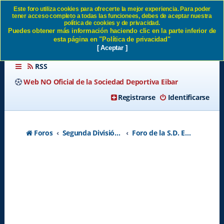
Este foro utiliza cookies para ofrecerte la mejor experiencia. Para poder
tener acceso completo a todas las funcionees, debes de aceptar nuestra
lideres. SD Eibar
política de cookies y de privacidad.
Puedes obtener más información haciendo clic en la parte inferior de
esta página en "Política de privacidad"
[ Aceptar ]
RSS
Web NO Oficial de la Sociedad Deportiva Eibar
Registrarse
Identificarse
Foros
Segunda División A - Temporada 2026-2027
Foro de la S.D. Eibar