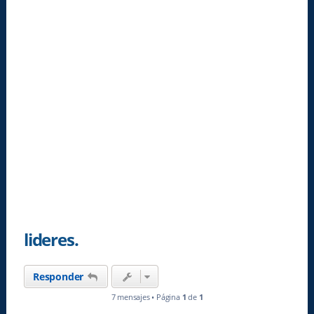
lideres.
Responder
7 mensajes • Página
1
de
1