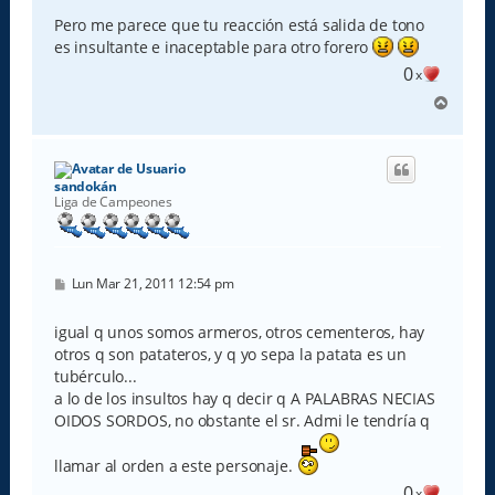
Pero me parece que tu reacción está salida de tono
es insultante e inaceptable para otro forero
0
x
A
r
r
i
b
sandokán
a
Liga de Campeones
M
Lun Mar 21, 2011 12:54 pm
e
n
s
igual q unos somos armeros, otros cementeros, hay
a
otros q son patateros, y q yo sepa la patata es un
j
e
tubérculo...
a lo de los insultos hay q decir q A PALABRAS NECIAS
OIDOS SORDOS, no obstante el sr. Admi le tendría q
llamar al orden a este personaje.
0
x