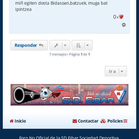
miñ egiten dosta Bidasoan,batzuek, muga bat
j
e
ipintzea
0
x
A
r
r
i
Responder
b
a
7 mensajes • Página
1
de
1
Ir a
Inicio
Contactar
Policies
Foro No Oficial de la SD Eibar Sociedad Deportiva.