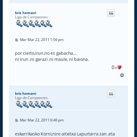
r
i
kris hernani
b
Liga de Campeones
a
M
Mar Mar 22, 2011 1:56 pm
e
n
s
por cierto,irun,no es gabacha...
a
ni irun ,ni garazi ,ni maule, ni baiona.
j
e
0
x
A
r
r
i
kris hernani
b
Liga de Campeones
a
M
Mar Mar 22, 2011 6:46 pm
e
n
s
eskarrikasko Korni,nire aitxitxa Lapurtarra zan ,eta
a