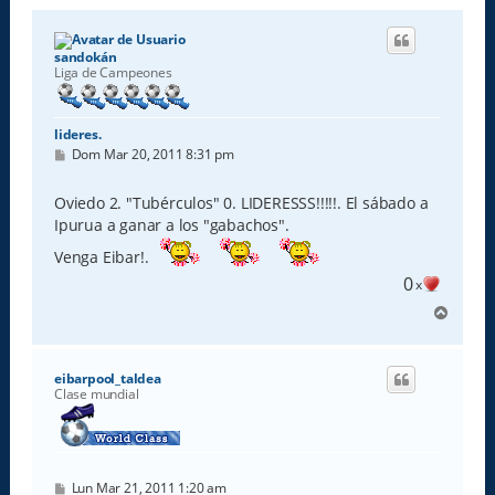
sandokán
Liga de Campeones
lideres.
M
Dom Mar 20, 2011 8:31 pm
e
n
s
Oviedo 2. "Tubérculos" 0. LIDERESSS!!!!!. El sábado a
a
Ipurua a ganar a los "gabachos".
j
e
Venga Eibar!.
0
x
A
r
r
i
eibarpool_taldea
b
Clase mundial
a
M
Lun Mar 21, 2011 1:20 am