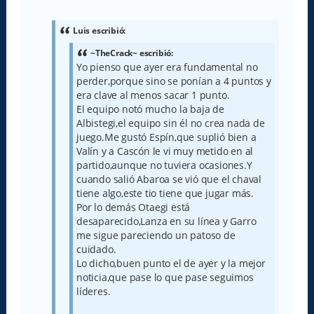
e
n
s
a
Luis escribió:
j
e
~TheCrack~ escribió:
Yo pienso que ayer era fundamental no
perder,porque sino se ponían a 4 puntos y
era clave al menos sacar 1 punto.
El equipo notó mucho la baja de
Albistegi,el equipo sin él no crea nada de
juego.Me gustó Espín,que suplió bien a
Valín y a Cascón le vi muy metido en al
partido,aunque no tuviera ocasiones.Y
cuando salió Abaroa se vió que el chaval
tiene algo,este tio tiene que jugar más.
Por lo demás Otaegi está
desaparecido,Lanza en su línea y Garro
me sigue pareciendo un patoso de
cuidado.
Lo dicho,buen punto el de ayer y la mejor
noticia,que pase lo que pase seguimos
líderes.