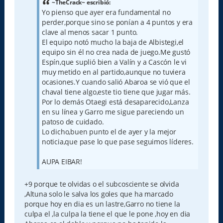
a
~TheCrack~ escribió:
j
Yo pienso que ayer era fundamental no
e
perder,porque sino se ponían a 4 puntos y era
clave al menos sacar 1 punto.
El equipo notó mucho la baja de Albistegi,el
equipo sin él no crea nada de juego.Me gustó
Espín,que suplió bien a Valín y a Cascón le vi
muy metido en al partido,aunque no tuviera
ocasiones.Y cuando salió Abaroa se vió que el
chaval tiene algo,este tio tiene que jugar más.
Por lo demás Otaegi está desaparecido,Lanza
en su línea y Garro me sigue pareciendo un
patoso de cuidado.
Lo dicho,buen punto el de ayer y la mejor
noticia,que pase lo que pase seguimos líderes.
AUPA EIBAR!
+9 porque te olvidas o el subcosciente se olvida
,Altuna solo le salva los goles que ha marcado
porque hoy en dia es un lastre,Garro no tiene la
culpa el ,la culpa la tiene el que le pone ,hoy en dia