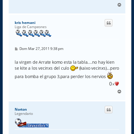
A
r
r
i
kris hernani
b
Liga de Campeones
a
M
Dom Mar 27, 2011 9:38 pm
e
n
s
la virgen de Arrate komo esta la tabla....no hay kien
a
se kite a los vecinxs del culo
(kaixo vecinxs)...pero
j
e
para bomba el grupo 3,para perder los nervios
0
x
A
r
r
i
Norton
b
Legendario
a