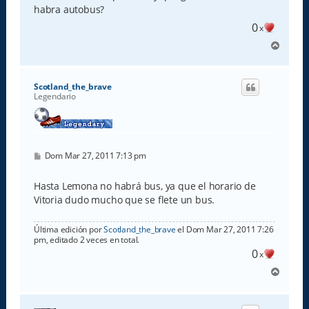
a
habra autobus?
j
e
0
x
A
r
r
i
Scotland_the_brave
b
Legendario
a
M
Dom Mar 27, 2011 7:13 pm
e
n
s
Hasta Lemona no habrá bus, ya que el horario de
a
Vitoria dudo mucho que se flete un bus.
j
e
Última edición por
Scotland_the_brave
el Dom Mar 27, 2011 7:26
pm, editado 2 veces en total.
0
x
A
r
r
i