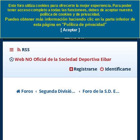
Este foro utiliza cookies para ofrecerte la mejor experiencia. Para poder
tener acceso completo a todas las funcionees, debes de aceptar nuestra
Eibar 1 - 1 Real Unión
política de cookies y de privacidad.
Puedes obtener más información haciendo clic en la parte inferior de
Merecimos algo más SD
esta página en "Política de privacidad"
[ Aceptar ]
Eibar
RSS
Web NO Oficial de la Sociedad Deportiva Eibar
Registrarse
Identificarse
Foros
Segunda División A - Temporada 2026-2027
Foro de la S.D. Eibar