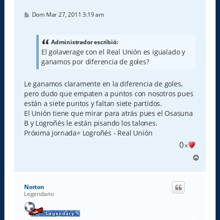
M
Dom Mar 27, 2011 3:19 am
e
n
s
a
Administrador escribió:
j
El golaverage con el Real Unión es igualado y
e
ganamos por diferencia de goles?
Le ganamos claramente en la diferencia de goles,
pero dudo que empaten a puntos con nosotros pues
están a siete puntos y faltan siete partidos.
El Unión tiene que mirar para atrás pues el Osasuna
B y Logroñés le están pisando los talones.
Próxima jornada= Logroñés - Real Unión
0
x
A
r
r
i
Norton
b
Legendario
a