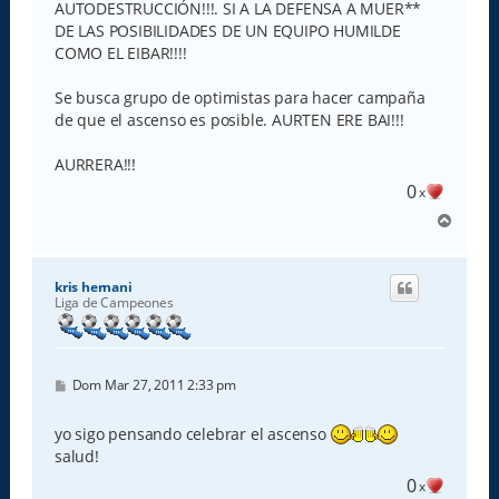
AUTODESTRUCCIÓN!!!. SI A LA DEFENSA A MUER**
DE LAS POSIBILIDADES DE UN EQUIPO HUMILDE
COMO EL EIBAR!!!!
Se busca grupo de optimistas para hacer campaña
de que el ascenso es posible. AURTEN ERE BAI!!!
AURRERA!!!
0
x
A
r
r
i
kris hernani
b
Liga de Campeones
a
M
Dom Mar 27, 2011 2:33 pm
e
n
s
yo sigo pensando celebrar el ascenso
a
salud!
j
e
0
x