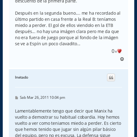
descuento de la primera parte.
Después en la segunda bueno.... me ha recordado al
último partido en casa frente a la Real B: teníamos
miedo a perder. El gol de ellos viendolo en la ETB
después... no hay una imágen clara pero me da que
no era fuera de juego porque al fondo de la imágen
se ve a Espín un poco clavadito...
0
x
A
r
r
i
Invitado
b
a
M
Sab Mar 26, 2011 10:04 pm
e
n
s
Lamentablemente tengo que decir que Manix ha
a
vuelto a demostrar su habitual cobardia. Hoy hemos
j
e
vuelto a ver como teniamos miedo a perder. Es cierto
que hemos tenido que jugar sin algún pilar básico
del equipo, pero no es excusa. La defensa sigue