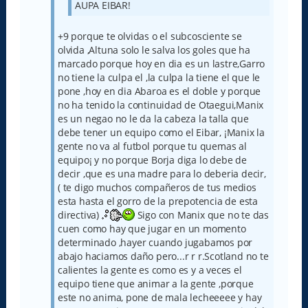
AUPA EIBAR!
+9 porque te olvidas o el subcosciente se
olvida ,Altuna solo le salva los goles que ha
marcado porque hoy en dia es un lastre,Garro
no tiene la culpa el ,la culpa la tiene el que le
pone ,hoy en dia Abaroa es el doble y porque
no ha tenido la continuidad de Otaegui,Manix
es un negao no le da la cabeza la talla que
debe tener un equipo como el Eibar, ¡Manix la
gente no va al futbol porque tu quemas al
equipo¡ y no porque Borja diga lo debe de
decir ,que es una madre para lo deberia decir,
( te digo muchos compañeros de tus medios
esta hasta el gorro de la prepotencia de esta
directiva)
Sigo con Manix que no te das
cuen como hay que jugar en un momento
determinado ,hayer cuando jugabamos por
abajo haciamos daño pero...r r r.Scotland no te
calientes la gente es como es y a veces el
equipo tiene que animar a la gente ,porque
este no anima, pone de mala lecheeeee y hay