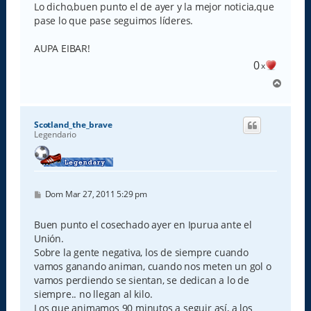
Lo dicho,buen punto el de ayer y la mejor noticia,que
pase lo que pase seguimos líderes.
AUPA EIBAR!
0
x
A
r
r
i
Scotland_the_brave
b
Legendario
a
M
Dom Mar 27, 2011 5:29 pm
e
n
s
Buen punto el cosechado ayer en Ipurua ante el
a
Unión.
j
e
Sobre la gente negativa, los de siempre cuando
vamos ganando animan, cuando nos meten un gol o
vamos perdiendo se sientan, se dedican a lo de
siempre.. no llegan al kilo.
Los que animamos 90 minutos a seguir así, a los