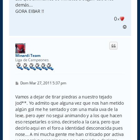
demás...
GORA EIBAR !!
0
x
A
r
r
i
b
a
Minardi Team
Liga de Campeones
M
Dom Mar 27, 2011 5:37 pm
e
n
s
Vamos a dejar de tirar piedras a nuestro tejado
a
Jod**. Yo admito que alguna vez que nos han metido
j
e
algún gol me he sentado y con una mala uva de la
lexe, pero ayer no segui animando y a los que hacen
eso respetarles o sino, decirselo a la cara, pero que
decirlo aqui en el foro a identidad desconocida pues
nose... A mi mucha gente me han criticado por activa