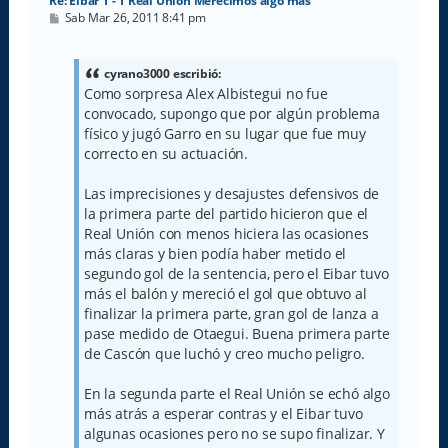
Re: Eibar 1 - 1 Real Unión Merecimos algo más
M
Sab Mar 26, 2011 8:41 pm
e
n
s
a
cyrano3000 escribió:
j
Como sorpresa Alex Albistegui no fue
e
convocado, supongo que por algún problema
físico y jugó Garro en su lugar que fue muy
correcto en su actuación.
Las imprecisiones y desajustes defensivos de
la primera parte del partido hicieron que el
Real Unión con menos hiciera las ocasiones
más claras y bien podía haber metido el
segundo gol de la sentencia, pero el Eibar tuvo
más el balón y mereció el gol que obtuvo al
finalizar la primera parte, gran gol de lanza a
pase medido de Otaegui. Buena primera parte
de Cascón que luchó y creo mucho peligro.
En la segunda parte el Real Unión se echó algo
más atrás a esperar contras y el Eibar tuvo
algunas ocasiones pero no se supo finalizar. Y