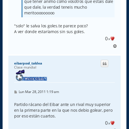
que tener animo como vosotros que estais dale
que dale, la verdad teneis mucho
meritooooooooo
"solo" le salva los goles.te parece poco?
A ver donde estaríamos sin sus goles.
0
x
A
r
r
i
eibarpool_taldea
b
Clase mundial
a
M
Lun Mar 28, 2011 1:19 am
e
n
s
Partido rácano del Eibar ante un rival muy superior
a
en la primera parte en la que nos debio golear, pero
j
e
por eso están cuartos.
0
x