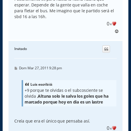
a
esperar. Depende de la gente que valla en coche
j
e
para fletar el bus. Me imagino que le partido será el
sbd 16 a las 16h.
0
x
A
r
r
i
Invitado
b
a
M
Dom Mar 27, 2011 9:28 pm
e
n
s
a
Luis escribió:
j
+9 porque te olvidas o el subcosciente se
e
olvida ,
Altuna solo le salva los goles que ha
marcado porque hoy en dia es un lastre
Creía que era el único que pensaba así.
0
x