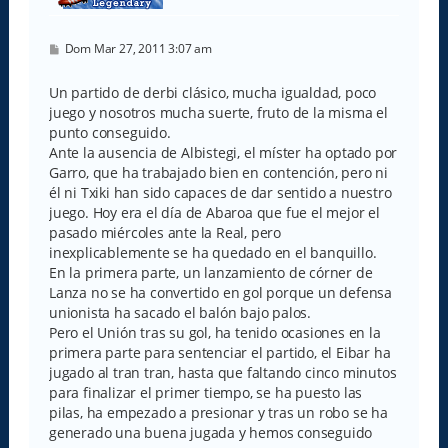
M
Dom Mar 27, 2011 3:07 am
e
n
s
Un partido de derbi clásico, mucha igualdad, poco
a
juego y nosotros mucha suerte, fruto de la misma el
j
e
punto conseguido.
Ante la ausencia de Albistegi, el míster ha optado por
Garro, que ha trabajado bien en contención, pero ni
él ni Txiki han sido capaces de dar sentido a nuestro
juego. Hoy era el día de Abaroa que fue el mejor el
pasado miércoles ante la Real, pero
inexplicablemente se ha quedado en el banquillo.
En la primera parte, un lanzamiento de córner de
Lanza no se ha convertido en gol porque un defensa
unionista ha sacado el balón bajo palos.
Pero el Unión tras su gol, ha tenido ocasiones en la
primera parte para sentenciar el partido, el Eibar ha
jugado al tran tran, hasta que faltando cinco minutos
para finalizar el primer tiempo, se ha puesto las
pilas, ha empezado a presionar y tras un robo se ha
generado una buena jugada y hemos conseguido