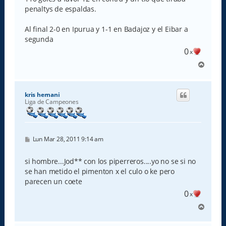
penaltys de espaldas.
Al final 2-0 en Ipurua y 1-1 en Badajoz y el Eibar a
segunda
0
x
A
r
r
i
kris hernani
b
Liga de Campeones
a
M
Lun Mar 28, 2011 9:14 am
e
n
s
si hombre...Jod** con los piperreros....yo no se si no
a
se han metido el pimenton x el culo o ke pero
j
e
parecen un coete
0
x
A
r
r