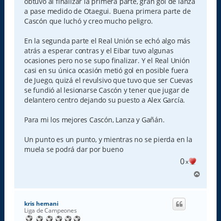
obtuvo al finalizar la primera parte, gran gol de lanza
a pase medido de Otaegui. Buena primera parte de
Cascón que luchó y creo mucho peligro.
En la segunda parte el Real Unión se echó algo más
atrás a esperar contras y el Eibar tuvo algunas
ocasiones pero no se supo finalizar. Y el Real Unión
casi en su única ocasión metió gol en posible fuera
de Juego, quizá el revulsivo que tuvo que ser Cuevas
se fundió al lesionarse Cascón y tener que jugar de
delantero centro dejando su puesto a Alex García.
Para mi los mejores Cascón, Lanza y Gañán.
Un punto es un punto, y mientras no se pierda en la
muela se podrá dar por bueno
0
x
A
r
r
i
kris hernani
b
Liga de Campeones
a