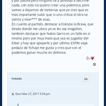
y por pasiva pero ninguno se a atrevido a decirme
nada, con esto no quiero crear una polemica, pero
vamos a dejarnos de tonterias que yo creo que es
mas importante subir que si uno critica el otro se
sienta y mier*** de esas.
En cuanto al partido, destacar a Eskozia la Brava, que
desde donde me ubico yo se les oia mogollon,
tambien destacar que Natxo Garro es un fallo en si
mismo pero por muy malo que sea es jugador del
Eibar y hay que apoyarle y por ultimo, ESPIN vaya
pedazo de fichaje me gusta y creo que con el
podemos ganar mucho en defensa.
0
x
A
r
r
i
Invitado
b
a
M
Dom Mar 27, 2011 5:54 pm
e
n
s