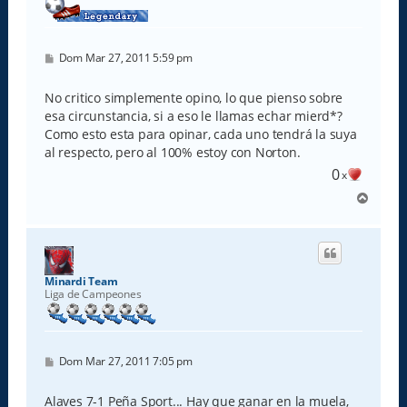
M
Dom Mar 27, 2011 5:59 pm
e
n
s
No critico simplemente opino, lo que pienso sobre
a
esa circunstancia, si a eso le llamas echar mierd*?
j
e
Como esto esta para opinar, cada uno tendrá la suya
al respecto, pero al 100% estoy con Norton.
0
x
A
r
r
i
b
a
Minardi Team
Liga de Campeones
M
Dom Mar 27, 2011 7:05 pm
e
n
s
Alaves 7-1 Peña Sport... Hay que ganar en la muela,