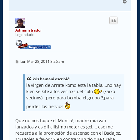
A
r
r
i
b
a
Administrador
Legendario
M
Lun Mar 28, 2011 8:26 am
e
n
s
a
kris hernani escribió:
j
la virgen de Arrate komo esta la tabla....no hay
e
kien se kite a los vecinxs del culo
(kaixo
vecinxs)...pero para bomba el grupo 3,para
perder los nervios
Que no nos toque el Murcia!, madre mia van
lanzados y es dificilisimo meterles gol. .. eso me
recuerda a la promoción de ascenso con el Badajoz,
110 goles a favor 12 en contra y un tio que tiraba