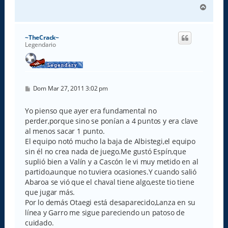
A
r
r
i
~TheCrack~
b
Legendario
a
M
Dom Mar 27, 2011 3:02 pm
e
n
s
Yo pienso que ayer era fundamental no
a
perder,porque sino se ponían a 4 puntos y era clave
j
e
al menos sacar 1 punto.
El equipo notó mucho la baja de Albistegi,el equipo
sin él no crea nada de juego.Me gustó Espín,que
suplió bien a Valín y a Cascón le vi muy metido en al
partido,aunque no tuviera ocasiones.Y cuando salió
Abaroa se vió que el chaval tiene algo,este tio tiene
que jugar más.
Por lo demás Otaegi está desaparecido,Lanza en su
línea y Garro me sigue pareciendo un patoso de
cuidado.