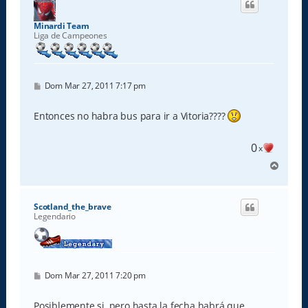
b
a
Minardi Team
Liga de Campeones
M
Dom Mar 27, 2011 7:17 pm
e
n
s
Entonces no habra bus para ir a Vitoria????
a
j
e
0
x
A
r
r
i
Scotland_the_brave
b
Legendario
a
M
Dom Mar 27, 2011 7:20 pm
e
n
s
Posiblemente si, pero hasta la fecha habrá que