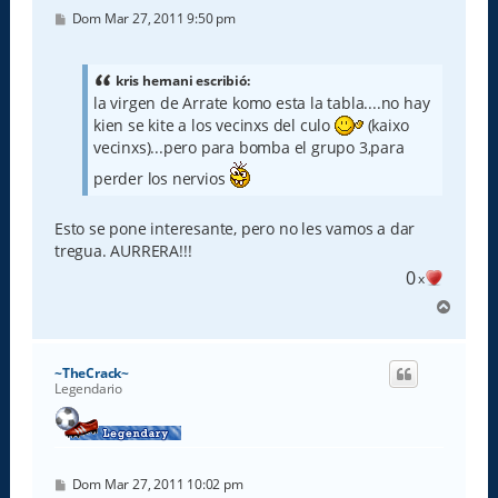
M
Dom Mar 27, 2011 9:50 pm
e
n
s
a
kris hernani escribió:
j
la virgen de Arrate komo esta la tabla....no hay
e
kien se kite a los vecinxs del culo
(kaixo
vecinxs)...pero para bomba el grupo 3,para
perder los nervios
Esto se pone interesante, pero no les vamos a dar
tregua. AURRERA!!!
0
x
A
r
r
i
~TheCrack~
b
Legendario
a
M
Dom Mar 27, 2011 10:02 pm