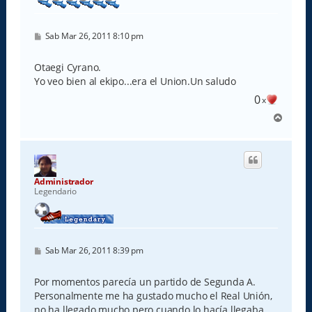
M
Sab Mar 26, 2011 8:10 pm
e
n
s
Otaegi Cyrano.
a
Yo veo bien al ekipo...era el Union.Un saludo
j
e
0
x
A
r
r
i
b
a
Administrador
Legendario
M
Sab Mar 26, 2011 8:39 pm
e
n
s
Por momentos parecía un partido de Segunda A.
a
Personalmente me ha gustado mucho el Real Unión,
j
e
no ha llegado mucho pero cuando lo hacía llegaba