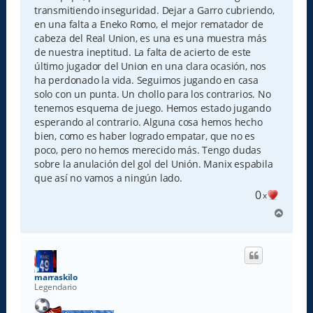
transmitiendo inseguridad. Dejar a Garro cubriendo,
en una falta a Eneko Romo, el mejor rematador de
cabeza del Real Union, es una es una muestra más
de nuestra ineptitud. La falta de acierto de este
último jugador del Union en una clara ocasión, nos
ha perdonado la vida. Seguimos jugando en casa
solo con un punta. Un chollo para los contrarios. No
tenemos esquema de juego. Hemos estado jugando
esperando al contrario. Alguna cosa hemos hecho
bien, como es haber logrado empatar, que no es
poco, pero no hemos merecido más. Tengo dudas
sobre la anulación del gol del Unión. Manix espabila
que así no vamos a ningún lado.
0
x
A
r
r
i
b
a
marraskilo
Legendario