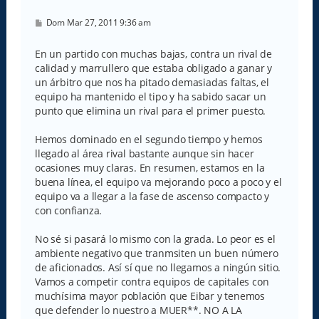
M
Dom Mar 27, 2011 9:36 am
e
n
s
En un partido con muchas bajas, contra un rival de
a
calidad y marrullero que estaba obligado a ganar y
j
e
un árbitro que nos ha pitado demasiadas faltas, el
equipo ha mantenido el tipo y ha sabido sacar un
punto que elimina un rival para el primer puesto.
Hemos dominado en el segundo tiempo y hemos
llegado al área rival bastante aunque sin hacer
ocasiones muy claras. En resumen, estamos en la
buena línea, el equipo va mejorando poco a poco y el
equipo va a llegar a la fase de ascenso compacto y
con confianza.
No sé si pasará lo mismo con la grada. Lo peor es el
ambiente negativo que tranmsiten un buen número
de aficionados. Así sí que no llegamos a ningún sitio.
Vamos a competir contra equipos de capitales con
muchísima mayor población que Eibar y tenemos
que defender lo nuestro a MUER**. NO A LA