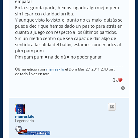
empatar.
En la segunda parte, hemos jugado algo mejor pero
sin llegar con claridad arriba.
Y aunque visto lo visto, el punto no es malo, quizás se
puede decir que hemos dado un pasito para atrás en
cuanto a juego con respecto a los últimos partidos.
Sin un medio centro que sea capaz de dar algo de
sentido a la salida del balón, estamos condenados al
pim pam pum
Pim pam pum = na de ná = no poder ganar
Última edición por
marraskilo
el Dom Mar 27, 2011 2:40 pm,
editado 1 vez en total.
0
x
A
r
r
i
b
a
marraskilo
Legendario