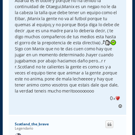
Abaroa es el doble y porque no ha tenido la
continuidad de Otaegui,Manix es un negao no le da
la cabeza la talla que debe tener un equipo como el
Eibar, ¡Manix la gente no va al futbol porque tu
quemas al equipo¡ y no porque Borja diga lo debe de
decir ,que es una madre para lo deberia decir, ( te
digo muchos compañeros de tus medios esta hasta
el gorro de la prepotencia de esta directiva)
Sigo con Manix que no te das cuen como hay que
jugar en un momento determinado ,hayer cuando
jugabamos por abajo haciamos daño pero...r r
r.Scotland no te calientes la gente es como es y a
veces el equipo tiene que animar a la gente ,porque
este no anima, pone de mala lecheeeee y hay que
tener animo como vosotros que estais dale que dale,
la verdad teneis mucho meritooooooooo
0
x
A
r
r
i
Scotland_the_brave
b
Legendario
a