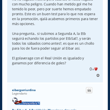
con mucho peligro. Cuando han metido gol me he
temido lo peor, pero por suerte hemos empatado
pronto. Este es un buen test para lo que nos espera
en la promoción, ojalá acabemos primeros para tener
más opciones.
Una pregunta.. si subimos a Segunda A, la Etb
seguirá echando los partidos por EtbSat?, y serán
todos los sábados como antes?, es que es un chollo
para los de fuera poder seguir al Eibar asi.
El golaverage con el Real Unión es igualado y
ganamos por diferencia de goles?
0
x
A
r
r
i
eibargorriurdina
b
Legendario
a