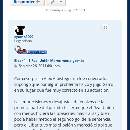
Responder
27 mensajes • Página
1
de
1
cyrano3000
Legendario
Eibar 1 - 1 Real Unión Merecimos algo más
M
Sab Mar 26, 2011 6:01 pm
e
n
s
Como sorpresa Alex Albistegui no fue convocado,
a
supongo que por algún problema físico y jugó Garro
j
e
en su lugar que fue muy correcto en su actuación.
Las imprecisiones y desajustes defensivos de la
primera parte del partido hicieron que el Real Unión
con menos hiciera las ocasiones más claras y bien
podía haber metido el segundo gol de la sentencia,
pero el Eibar tuvo más el balón y mereció el gol que