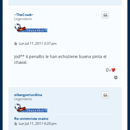
r
r
i
~TheCrack~
b
Legendario
a
M
Lun Jul 11, 2011 3:37 pm
e
n
s
Jod** 6 penaltis le han echo,tiene buena pinta el
a
chaval.
j
e
0
x
A
r
r
i
eibargorriurdina
b
Legendario
a
Re: entrevista mainz
M
Lun Jul 11, 2011 4:20 pm
e