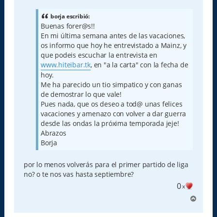
n
s
a
borja escribió:
j
Buenas forer@s!!
e
En mi última semana antes de las vacaciones,
os informo que hoy he entrevistado a Mainz, y
que podeis escuchar la entrevista en
www.hiteibar.tk
, en "a la carta" con la fecha de
hoy.
Me ha parecido un tio simpatico y con ganas
de demostrar lo que vale!
Pues nada, que os deseo a tod@ unas felices
vacaciones y amenazo con volver a dar guerra
desde las ondas la próxima temporada jeje!
Abrazos
Borja
por lo menos volverás para el primer partido de liga
no? o te nos vas hasta septiembre?
0
x
A
r
r