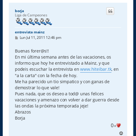
borja
Liga de Campeones
entrevista mainz
M
Lun Jul 11, 2011 12:46 pm
e
n
s
Buenas forer@s!!
a
En mi última semana antes de las vacaciones, os
j
e
informo que hoy he entrevistado a Mainz, y que
podeis escuchar la entrevista en
www.hiteibar.tk
, en
"a la carta" con la fecha de hoy.
Me ha parecido un tio simpatico y con ganas de
demostrar lo que vale!
Pues nada, que os deseo a tod@ unas felices
vacaciones y amenazo con volver a dar guerra desde
las ondas la próxima temporada jeje!
Abrazos
Borja
0
x
A