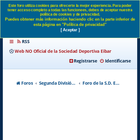
Este foro utiliza cookies para ofrecerte la mejor experiencia. Para poder
tener acceso completo a todas las funcionees, debes de aceptar nuestra
entrevista mainz SD Eibar
política de cookies y de privacidad.
Puedes obtener más información haciendo clic en la parte inferior de
esta página en "Política de privacidad"
[ Aceptar ]
RSS
Web NO Oficial de la Sociedad Deportiva Eibar
Registrarse
Identificarse
Foros
Segunda División A - Temporada 2026-2027
Foro de la S.D. Eibar