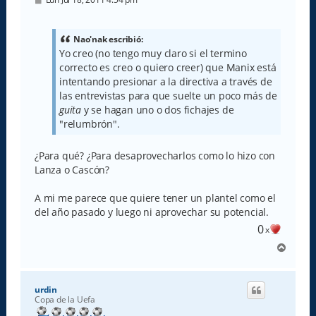
e
n
s
a
Nao'nak escribió:
j
Yo creo (no tengo muy claro si el termino
e
correcto es creo o quiero creer) que Manix está
intentando presionar a la directiva a través de
las entrevistas para que suelte un poco más de
guita
y se hagan uno o dos fichajes de
"relumbrón".
¿Para qué? ¿Para desaprovecharlos como lo hizo con
Lanza o Cascón?
A mi me parece que quiere tener un plantel como el
del año pasado y luego ni aprovechar su potencial.
0
x
A
r
r
i
urdin
b
Copa de la Uefa
a