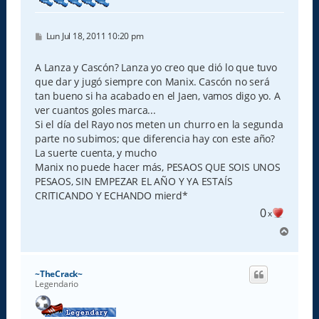
M
Lun Jul 18, 2011 10:20 pm
e
n
s
A Lanza y Cascón? Lanza yo creo que dió lo que tuvo
a
que dar y jugó siempre con Manix. Cascón no será
j
e
tan bueno si ha acabado en el Jaen, vamos digo yo. A
ver cuantos goles marca...
Si el día del Rayo nos meten un churro en la segunda
parte no subimos; que diferencia hay con este año?
La suerte cuenta, y mucho
Manix no puede hacer más, PESAOS QUE SOIS UNOS
PESAOS, SIN EMPEZAR EL AÑO Y YA ESTAÍS
CRITICANDO Y ECHANDO mierd*
0
x
A
r
r
i
~TheCrack~
b
Legendario
a