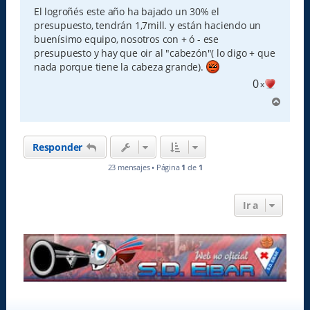
s
El logroñés este año ha bajado un 30% el
a
presupuesto, tendrán 1,7mill. y están haciendo un
j
e
buenísimo equipo, nosotros con + ó - ese
presupuesto y hay que oir al "cabezón"( lo digo + que
nada porque tiene la cabeza grande).
0
x
A
r
r
i
Responder
b
a
23 mensajes • Página
1
de
1
Ir a