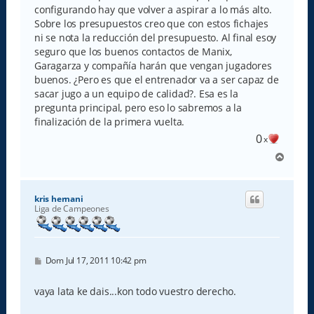
configurando hay que volver a aspirar a lo más alto.
Sobre los presupuestos creo que con estos fichajes
ni se nota la reducción del presupuesto. Al final esoy
seguro que los buenos contactos de Manix,
Garagarza y compañía harán que vengan jugadores
buenos. ¿Pero es que el entrenador va a ser capaz de
sacar jugo a un equipo de calidad?. Esa es la
pregunta principal, pero eso lo sabremos a la
finalización de la primera vuelta.
0
x
A
r
r
i
kris hernani
b
Liga de Campeones
a
M
Dom Jul 17, 2011 10:42 pm
e
n
s
vaya lata ke dais...kon todo vuestro derecho.
a
j