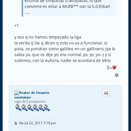
encima de simpatias o antipatias, lo que
conviene es estar a MUER** con la S.D.Eibar!
.....
+1
y eso q no hemos empezado la liga
la verda q los q dicen q esto no va a funcionar, si
pasa, se pondran como gallitos en un gallinero, (ya lo
sabia yo, que os dije yo, era normal, yo, yo, yo--) y si
subimos, con la euforia, nadie se acordara de ellos
0
x
A
r
r
i
b
sandokán
a
Liga de Campeones
M
Vie Jul 22, 2011 7:18 pm
e
n