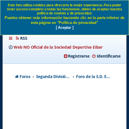
Este foro utiliza cookies para ofrecerte la mejor experiencia. Para poder
tener acceso completo a todas las funcionees, debes de aceptar nuestra
Hasta las narices... SD Eibar
política de cookies y de privacidad.
Puedes obtener más información haciendo clic en la parte inferior de
esta página en "Política de privacidad"
[ Aceptar ]
RSS
Web NO Oficial de la Sociedad Deportiva Eibar
Registrarse
Identificarse
Foros
Segunda División A - Temporada 2026-2027
Foro de la S.D. Eibar