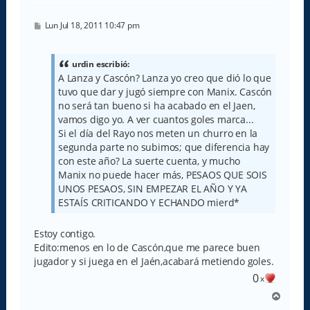
M
Lun Jul 18, 2011 10:47 pm
e
n
s
a
urdin escribió:
j
A Lanza y Cascón? Lanza yo creo que dió lo que
e
tuvo que dar y jugó siempre con Manix. Cascón
no será tan bueno si ha acabado en el Jaen,
vamos digo yo. A ver cuantos goles marca...
Si el día del Rayo nos meten un churro en la
segunda parte no subimos; que diferencia hay
con este año? La suerte cuenta, y mucho
Manix no puede hacer más, PESAOS QUE SOIS
UNOS PESAOS, SIN EMPEZAR EL AÑO Y YA
ESTAÍS CRITICANDO Y ECHANDO mierd*
Estoy contigo.
Edito:menos en lo de Cascón,que me parece buen
jugador y si juega en el Jaén,acabará metiendo goles.
0
x
A
r