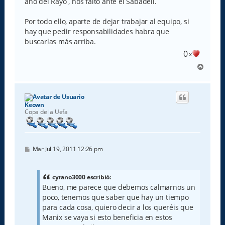
año del Rayo , nos faltó ante el Sabadell.
Por todo ello, aparte de dejar trabajar al equipo, si
hay que pedir responsabilidades habra que
buscarlas más arriba.
0
x
A
r
r
i
b
Keown
a
Copa de la Uefa
M
Mar Jul 19, 2011 12:26 pm
e
n
s
a
cyrano3000 escribió:
j
Bueno, me parece que debemos calmarnos un
e
poco, tenemos que saber que hay un tiempo
para cada cosa, quiero decir a los queréis que
Manix se vaya si esto beneficia en estos