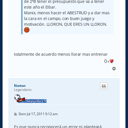
de 2ªB tener el presupuesto que va a tener
este año el Eibar.
Manix, menos hacer el ABESTRUD y a dar mas
la cara en el campo, con buen juego y
motivación. LLORON, QUE ERES UN LLORON.
totalmente de acuerdo menos llorar mas entrenar
0
x
A
r
r
i
Norton
b
Legendario
a
M
Dom Jul 17, 2011 9:12 am
e
n
s
Es que nunca reconocerá un error ni planteará