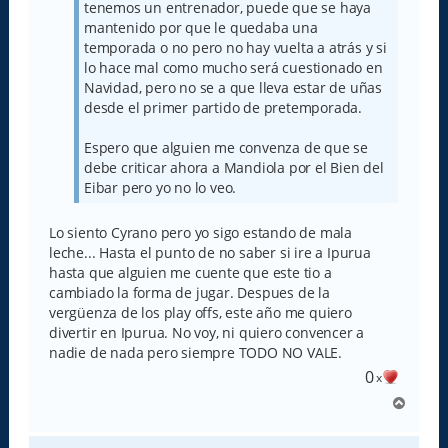
tenemos un entrenador, puede que se haya
mantenido por que le quedaba una
temporada o no pero no hay vuelta a atrás y si
lo hace mal como mucho será cuestionado en
Navidad, pero no se a que lleva estar de uñas
desde el primer partido de pretemporada.
Espero que alguien me convenza de que se
debe criticar ahora a Mandiola por el Bien del
Eibar pero yo no lo veo.
Lo siento Cyrano pero yo sigo estando de mala
leche... Hasta el punto de no saber si ire a Ipurua
hasta que alguien me cuente que este tio a
cambiado la forma de jugar. Despues de la
vergüenza de los play offs, este año me quiero
divertir en Ipurua. No voy, ni quiero convencer a
nadie de nada pero siempre TODO NO VALE.
0
x
A
r
r