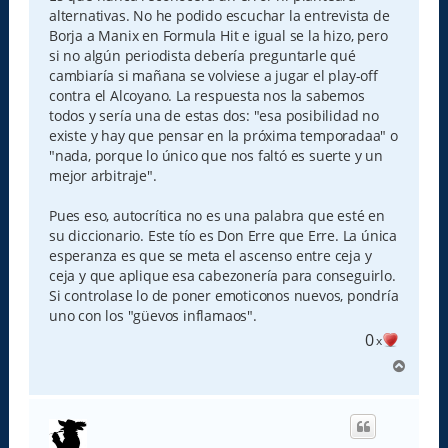
a
alternativas. No he podido escuchar la entrevista de
j
e
Borja a Manix en Formula Hit e igual se la hizo, pero
si no algún periodista debería preguntarle qué
cambiaría si mañana se volviese a jugar el play-off
contra el Alcoyano. La respuesta nos la sabemos
todos y sería una de estas dos: "esa posibilidad no
existe y hay que pensar en la próxima temporadaa" o
"nada, porque lo único que nos faltó es suerte y un
mejor arbitraje".
Pues eso, autocrítica no es una palabra que esté en
su diccionario. Este tío es Don Erre que Erre. La única
esperanza es que se meta el ascenso entre ceja y
ceja y que aplique esa cabezonería para conseguirlo.
Si controlase lo de poner emoticonos nuevos, pondría
uno con los "güevos inflamaos".
0
x
A
r
r
i
b