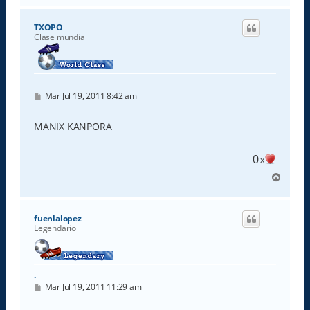
r
i
TXOPO
b
Clase mundial
a
M
Mar Jul 19, 2011 8:42 am
e
n
s
MANIX KANPORA
a
j
e
0
x
A
r
r
i
fuenlalopez
b
Legendario
a
.
M
Mar Jul 19, 2011 11:29 am
e
n