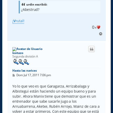
s
a
urdin escribió:
j
¿Abestrud?
e
¡
V
rutal!
0
x
A
r
r
i
b
kortazo
a
Segunda división A
Hasta las narices
M
Dom Jul 17, 2011 7:06 pm
e
n
s
Yo lo que veo es que Garagarza, Arrizabalaga y
a
Albistegui están haciendo un equipo bueno y para
j
e
subir. Ahora Manix tiene que demostrar que es un
entrenador que sabe sacarle jugo a los
Arruabarrena, Aketxe, Rubén Arroyo, Mainz de cara a
volver a estar primeros. Con este equipo que se está