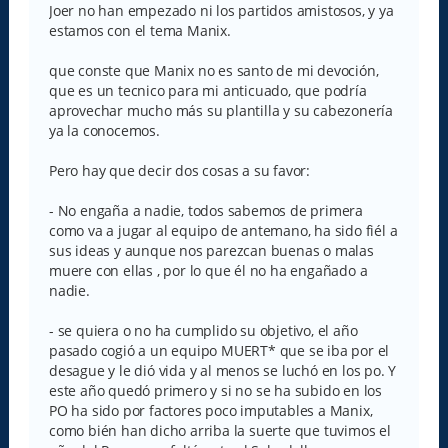
s
Joer no han empezado ni los partidos amistosos, y ya
a
estamos con el tema Manix.
j
e
que conste que Manix no es santo de mi devoción,
que es un tecnico para mi anticuado, que podría
aprovechar mucho más su plantilla y su cabezonería
ya la conocemos.
Pero hay que decir dos cosas a su favor:
- No engaña a nadie, todos sabemos de primera
como va a jugar al equipo de antemano, ha sido fiél a
sus ideas y aunque nos parezcan buenas o malas
muere con ellas , por lo que él no ha engañado a
nadie.
- se quiera o no ha cumplido su objetivo, el año
pasado cogió a un equipo MUERT* que se iba por el
desague y le dió vida y al menos se luchó en los po. Y
este año quedó primero y si no se ha subido en los
PO ha sido por factores poco imputables a Manix,
como bién han dicho arriba la suerte que tuvimos el