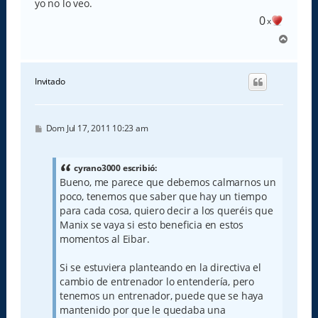
yo no lo veo.
0
x
A
r
r
i
Invitado
b
a
M
Dom Jul 17, 2011 10:23 am
e
n
s
a
cyrano3000 escribió:
j
Bueno, me parece que debemos calmarnos un
e
poco, tenemos que saber que hay un tiempo
para cada cosa, quiero decir a los queréis que
Manix se vaya si esto beneficia en estos
momentos al Eibar.
Si se estuviera planteando en la directiva el
cambio de entrenador lo entendería, pero
tenemos un entrenador, puede que se haya
mantenido por que le quedaba una