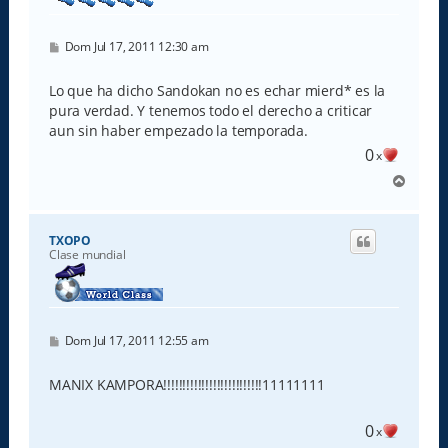
M
Dom Jul 17, 2011 12:30 am
e
n
s
Lo que ha dicho Sandokan no es echar mierd* es la
a
pura verdad. Y tenemos todo el derecho a criticar
j
e
aun sin haber empezado la temporada.
0
x
A
r
r
i
TXOPO
b
Clase mundial
a
M
Dom Jul 17, 2011 12:55 am
e
n
s
MANIX KAMPORA!!!!!!!!!!!!!!!!!!!!!!!!!!11111111
a
j
e
0
x