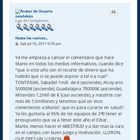
sandokán
Liga de Campeones
Hasta las narices...
M
Sab Jul 16, 2011 6:56 pm
e
n
s
Ya me empieza a cansar el comentario que hace
a
Manix en todos los medios informativos, cuando dice
j
e
"que si este año con el recorte de dinero que ha
habido que si se puede aspirar a tal o a cual".
TONTERIAS, Sabadel 1mill. de € (asciende), Alcoy ano
500000€ (asciende), Guadalajara 700000€ (asciende),
Mirandes 1,2mill de € (casi asciende), y nosotros con
más de 1,5millones y tenemos que oir esos
comenterios a Manix?, que es para curarse en salud?.
Ya les gustaría al 95% de los equipos de 2ªB tener el
presupuesto que va a tener este año el Eibar.
Manix, menos hacer el ABESTRUD y a dar mas la cara
en el campo, con buen juego y motivación. LLORON,
QUE ERES UN LLORON.