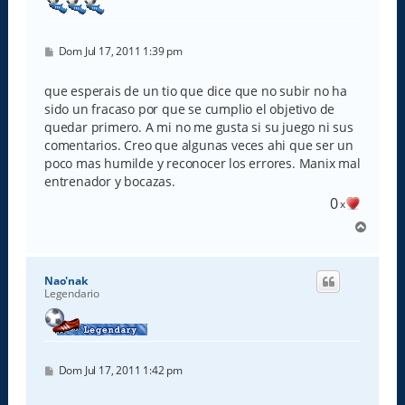
M
Dom Jul 17, 2011 1:39 pm
e
n
s
que esperais de un tio que dice que no subir no ha
a
sido un fracaso por que se cumplio el objetivo de
j
e
quedar primero. A mi no me gusta si su juego ni sus
comentarios. Creo que algunas veces ahi que ser un
poco mas humilde y reconocer los errores. Manix mal
entrenador y bocazas.
0
x
A
r
r
i
Nao'nak
b
Legendario
a
M
Dom Jul 17, 2011 1:42 pm
e
n