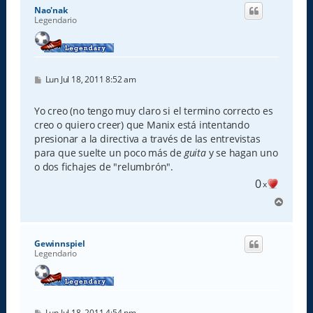
i
Nao'nak
b
Legendario
a
M
Lun Jul 18, 2011 8:52 am
e
n
s
Yo creo (no tengo muy claro si el termino correcto es
a
creo o quiero creer) que Manix está intentando
j
e
presionar a la directiva a través de las entrevistas
para que suelte un poco más de
guita
y se hagan uno
o dos fichajes de "relumbrón".
0
x
A
r
r
i
Gewinnspiel
b
Legendario
a
M
Lun Jul 18, 2011 4:54 pm