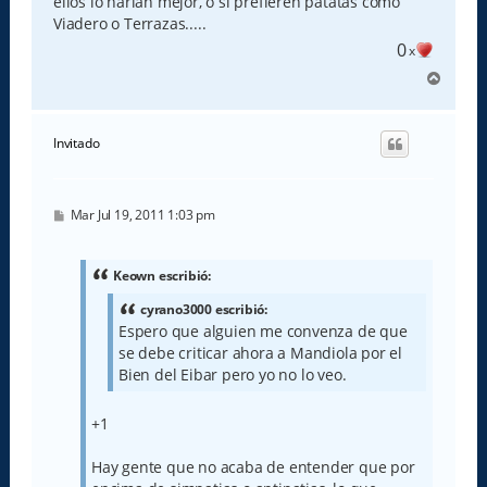
ellos lo harían mejor, o si prefieren patatas como
Viadero o Terrazas.....
0
x
A
r
r
i
Invitado
b
a
M
Mar Jul 19, 2011 1:03 pm
e
n
s
a
Keown escribió:
j
e
cyrano3000 escribió:
Espero que alguien me convenza de que
se debe criticar ahora a Mandiola por el
Bien del Eibar pero yo no lo veo.
+1
Hay gente que no acaba de entender que por