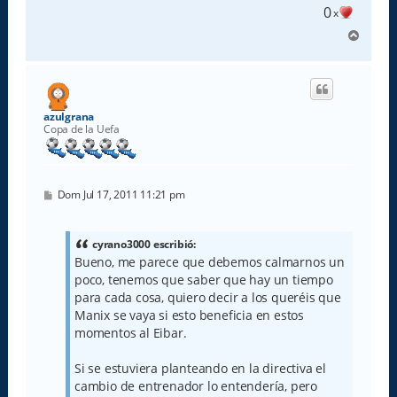
e
0
x
A
r
r
i
b
a
azulgrana
Copa de la Uefa
M
Dom Jul 17, 2011 11:21 pm
e
n
s
a
cyrano3000 escribió:
j
Bueno, me parece que debemos calmarnos un
e
poco, tenemos que saber que hay un tiempo
para cada cosa, quiero decir a los queréis que
Manix se vaya si esto beneficia en estos
momentos al Eibar.
Si se estuviera planteando en la directiva el
cambio de entrenador lo entendería, pero