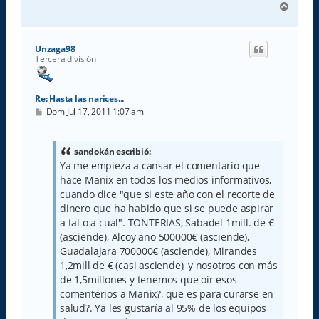
A
r
r
i
Unzaga98
b
Tercera división
a
Re: Hasta las narices...
M
Dom Jul 17, 2011 1:07 am
e
n
s
a
sandokán escribió:
j
Ya me empieza a cansar el comentario que
e
hace Manix en todos los medios informativos,
cuando dice "que si este año con el recorte de
dinero que ha habido que si se puede aspirar
a tal o a cual". TONTERIAS, Sabadel 1mill. de €
(asciende), Alcoy ano 500000€ (asciende),
Guadalajara 700000€ (asciende), Mirandes
1,2mill de € (casi asciende), y nosotros con más
de 1,5millones y tenemos que oir esos
comenterios a Manix?, que es para curarse en
salud?. Ya les gustaría al 95% de los equipos