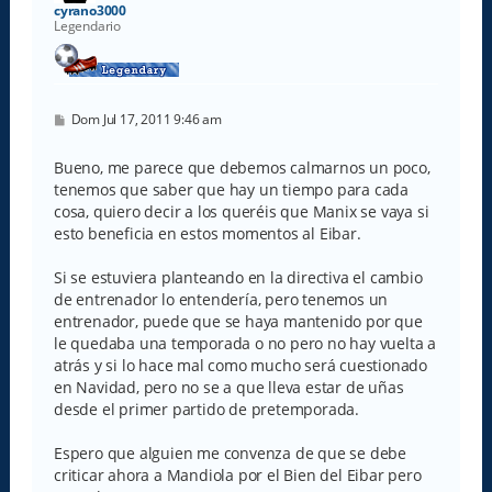
a
cyrano3000
Legendario
M
Dom Jul 17, 2011 9:46 am
e
n
s
Bueno, me parece que debemos calmarnos un poco,
a
tenemos que saber que hay un tiempo para cada
j
e
cosa, quiero decir a los queréis que Manix se vaya si
esto beneficia en estos momentos al Eibar.
Si se estuviera planteando en la directiva el cambio
de entrenador lo entendería, pero tenemos un
entrenador, puede que se haya mantenido por que
le quedaba una temporada o no pero no hay vuelta a
atrás y si lo hace mal como mucho será cuestionado
en Navidad, pero no se a que lleva estar de uñas
desde el primer partido de pretemporada.
Espero que alguien me convenza de que se debe
criticar ahora a Mandiola por el Bien del Eibar pero