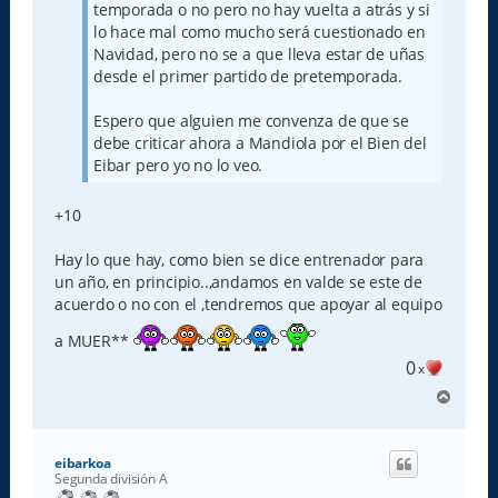
temporada o no pero no hay vuelta a atrás y si
lo hace mal como mucho será cuestionado en
Navidad, pero no se a que lleva estar de uñas
desde el primer partido de pretemporada.
Espero que alguien me convenza de que se
debe criticar ahora a Mandiola por el Bien del
Eibar pero yo no lo veo.
+10
Hay lo que hay, como bien se dice entrenador para
un año, en principio..,andamos en valde se este de
acuerdo o no con el ,tendremos que apoyar al equipo
a MUER**
0
x
A
r
r
i
eibarkoa
b
Segunda división A
a