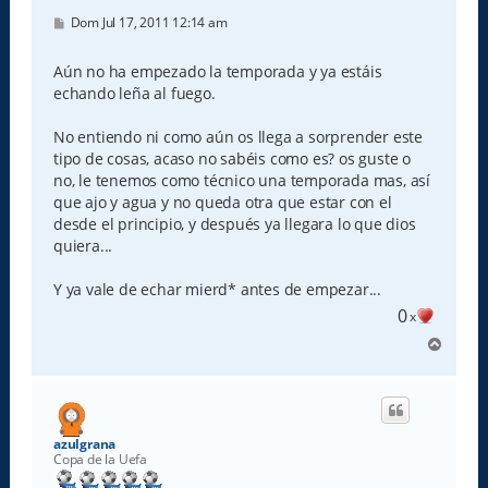
M
Dom Jul 17, 2011 12:14 am
e
n
s
Aún no ha empezado la temporada y ya estáis
a
echando leña al fuego.
j
e
No entiendo ni como aún os llega a sorprender este
tipo de cosas, acaso no sabéis como es? os guste o
no, le tenemos como técnico una temporada mas, así
que ajo y agua y no queda otra que estar con el
desde el principio, y después ya llegara lo que dios
quiera...
Y ya vale de echar mierd* antes de empezar...
0
x
A
r
r
i
b
a
azulgrana
Copa de la Uefa