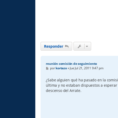
Responder
reunión comisión de seguimiento
M
por
kortazo
»
Jue Jul 21, 2011 9:47 pm
e
n
s
¿Sabe alguien qué ha pasado en la comisi
a
última y no estaban dispuestos a esperar
j
e
descenso del Arrate.