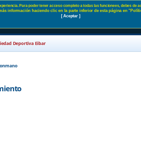
 experiencia. Para poder tener acceso completo a todas las funcionees, debes de ac
ás información haciendo clic en la parte inferior de esta página en "Políti
seguimiento SD Eibar
[ Aceptar ]
ciedad Deportiva Eibar
alonmano
miento