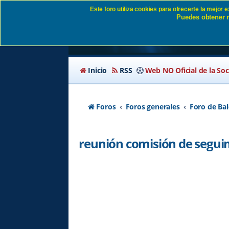
Este foro utiliza cookies para ofrecerte la mejor
Puedes obtener m
reunión comisión de 
Inicio
RSS
Web NO Oficial de la So
Foros
Foros generales
Foro de B
reunión comisión de segui