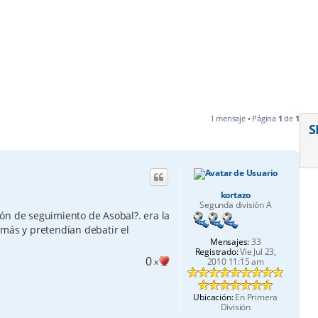
1 mensaje • Página
1
de
1
S
kortazo
Segunda división A
ón de seguimiento de Asobal?. era la
 más y pretendían debatir el
Mensajes:
33
Registrado:
Vie Jul 23,
0
x
2010 11:15 am
Ubicación:
En Primera
División