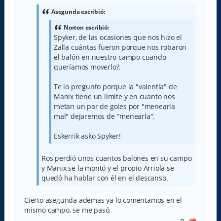
s
a
Asegunda escribió:
j
e
Norton escribió:
Spyker, de las ocasiones que nos hizo el
Zalla cuántas fueron porque nos robaron
el balón en nuestro campo cuando
queríamos moverlo?.
Te lo pregunto porque la "valentía" de
Manix tiene un límite y en cuanto nos
metan un par de goles por "menearla
mal" dejaremos de "menearla".
Eskerrik asko Spyker!
Ros perdió unos cuantos balones en su campo
y Manix se la montó y el propio Arriola se
quedó ha hablar con él en el descanso.
Cierto asegunda ademas ya lo comentamos en el
mismo campo, se me pasó.