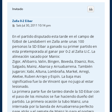
Invitado
Zalla 0-2 Eibar
M
Sab Jul 30, 2011 10:14 pm
e
n
s
En el partido disputado esta tarde en el campo de
a
fútbol de Landaberri en Zalla ante unas 100
j
e
personas la SD Eibar a ganado su primer partido en
esta pretemporada al ganar por 0-2 al Zalla U.C. La
alineación sacado por Manix:
Zigor, Añibarro, Valin, Bingen, Boveda, Etxaniz, Ros,
Salgado, Mainz, Abaroa y Arruabarrena. También
jugaron: Xabi, Altuna, Lombraña, Markel, Arregi,
Aketxe, Ruben Arroyo y Espín. La baja mas
significativa fue la de Vincent que no jugo al estar
lesionado.
La primera parte fue de tanteo donde la SD Eibar con
el paso de los minutos se fue haciendo dueño del
partido. La primera ocasión la tubo Mainz, una
internada por la banda de Arruabarrena perfecto
pase atrás y el remate de Mainz lo para el portero