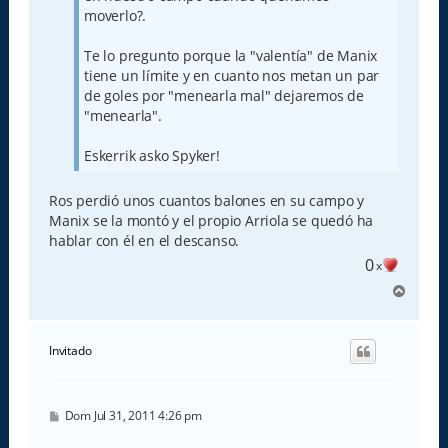
moverlo?.
Te lo pregunto porque la "valentía" de Manix
tiene un límite y en cuanto nos metan un par
de goles por "menearla mal" dejaremos de
"menearla".
Eskerrik asko Spyker!
Ros perdió unos cuantos balones en su campo y
Manix se la montó y el propio Arriola se quedó ha
hablar con él en el descanso.
0
x
A
r
r
i
Invitado
b
a
M
Dom Jul 31, 2011 4:26 pm
e
n