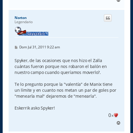
r
r
i
Norton
b
Legendario
a
M
Dom Jul 31, 2011 9:22 am
e
n
s
Spyker, de las ocasiones que nos hizo el Zalla
a
cuántas fueron porque nos robaron el balón en
j
e
nuestro campo cuando queríamos moverlo?.
Te lo pregunto porque la "valentía" de Manix tiene
un límite y en cuanto nos metan un par de goles por
"menearla mal" dejaremos de "menearla".
Eskerrik asko Spyker!
0
x
A
r
r