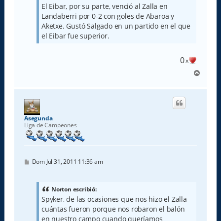
El Eibar, por su parte, venció al Zalla en
Landaberri por 0-2 con goles de Abaroa y
Aketxe. Gustó Salgado en un partido en el que
el Eibar fue superior.
0
x
A
r
r
i
b
a
Asegunda
Liga de Campeones
M
Dom Jul 31, 2011 11:36 am
e
n
s
a
Norton escribió:
j
Spyker, de las ocasiones que nos hizo el Zalla
e
cuántas fueron porque nos robaron el balón
en nuestro campo cuando queríamos