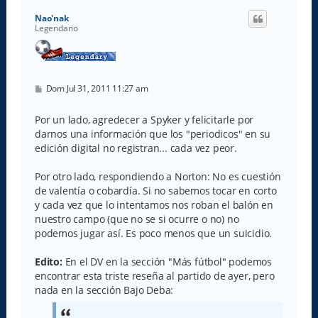
i
Nao'nak
b
Legendario
a
M
Dom Jul 31, 2011 11:27 am
e
n
s
Por un lado, agredecer a Spyker y felicitarle por
a
darnos una información que los "periodicos" en su
j
e
edición digital no registran... cada vez peor.
Por otro lado, respondiendo a Norton: No es cuestión
de valentía o cobardía. Si no sabemos tocar en corto
y cada vez que lo intentamos nos roban el balón en
nuestro campo (que no se si ocurre o no) no
podemos jugar así. Es poco menos que un suicidio.
Edito:
En el DV en la sección "Más fútbol" podemos
encontrar esta triste reseña al partido de ayer, pero
nada en la sección Bajo Deba: