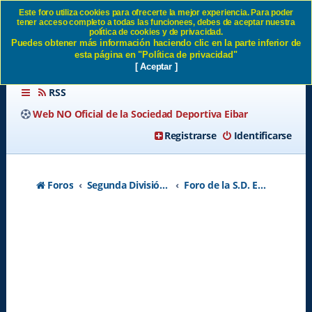
Este foro utiliza cookies para ofrecerte la mejor experiencia. Para poder
tener acceso completo a todas las funcionees, debes de aceptar nuestra
Zalla 0-2 Eibar SD Eibar
política de cookies y de privacidad.
Puedes obtener más información haciendo clic en la parte inferior de
esta página en "Política de privacidad"
[ Aceptar ]
RSS
Web NO Oficial de la Sociedad Deportiva Eibar
Registrarse
Identificarse
Foros
Segunda División A - Temporada 2026-2027
Foro de la S.D. Eibar