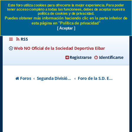
Este foro utiliza cookies para ofrecerte la mejor experiencia. Para poder
tener acceso completo a todas las funcionees, debes de aceptar nuestra
etb sat SD Eibar
política de cookies y de privacidad.
Puedes obtener más información haciendo clic en la parte inferior de
esta página en "Política de privacidad"
[ Aceptar ]
RSS
Web NO Oficial de la Sociedad Deportiva Eibar
Registrarse
Identificarse
Foros
Segunda División A - Temporada 2026-2027
Foro de la S.D. Eibar