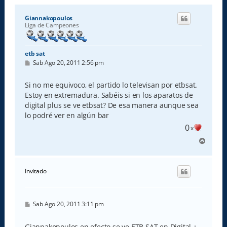
Giannakopoulos
Liga de Campeones
etb sat
M
Sab Ago 20, 2011 2:56 pm
e
n
s
Si no me equivoco, el partido lo televisan por etbsat.
a
Estoy en extremadura. Sabéis si en los aparatos de
j
e
digital plus se ve etbsat? De esa manera aunque sea
lo podré ver en algún bar
0
x
A
r
r
i
Invitado
b
a
M
Sab Ago 20, 2011 3:11 pm
e
n
s
Giannakopoulos en efecto se ve ETB SAT en Digital +