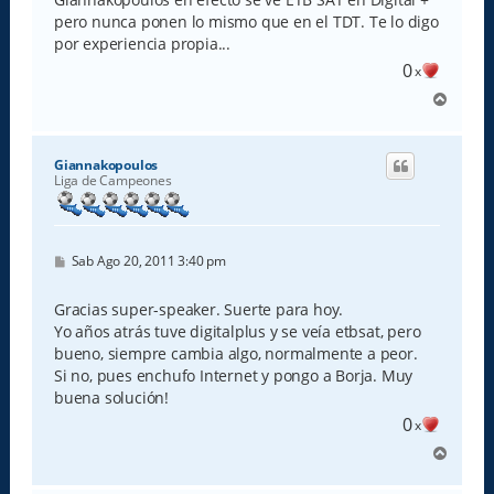
a
pero nunca ponen lo mismo que en el TDT. Te lo digo
j
e
por experiencia propia...
0
x
A
r
r
i
Giannakopoulos
b
Liga de Campeones
a
M
Sab Ago 20, 2011 3:40 pm
e
n
s
Gracias super-speaker. Suerte para hoy.
a
Yo años atrás tuve digitalplus y se veía etbsat, pero
j
e
bueno, siempre cambia algo, normalmente a peor.
Si no, pues enchufo Internet y pongo a Borja. Muy
buena solución!
0
x
A
r
r