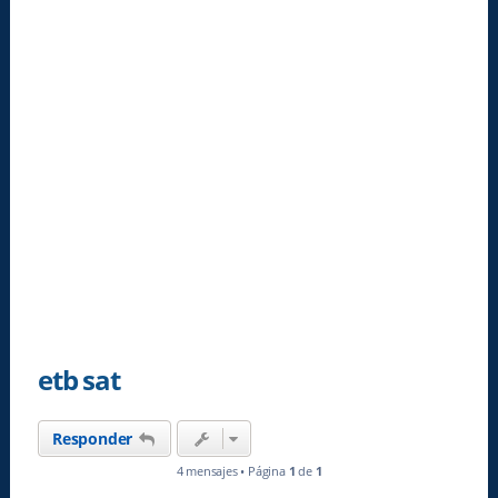
etb sat
Responder
4 mensajes • Página
1
de
1