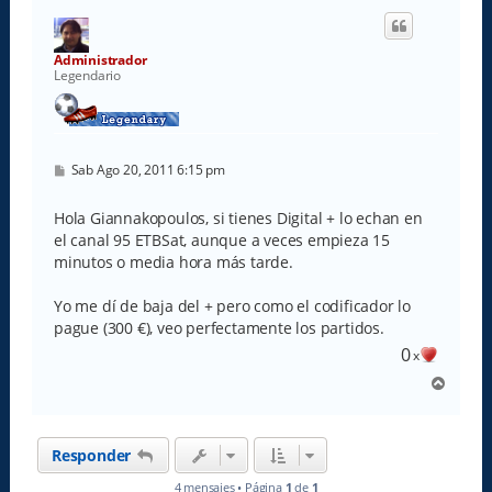
i
b
a
Administrador
Legendario
M
Sab Ago 20, 2011 6:15 pm
e
n
s
Hola Giannakopoulos, si tienes Digital + lo echan en
a
el canal 95 ETBSat, aunque a veces empieza 15
j
e
minutos o media hora más tarde.
Yo me dí de baja del + pero como el codificador lo
pague (300 €), veo perfectamente los partidos.
0
x
A
r
r
i
Responder
b
a
4 mensajes • Página
1
de
1