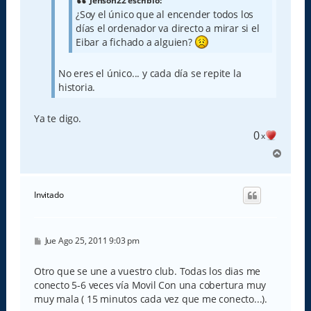
Jenson22 escribió:
¿Soy el único que al encender todos los
días el ordenador va directo a mirar si el
Eibar a fichado a alguien?
No eres el único... y cada día se repite la
historia.
Ya te digo.
0
x
A
r
r
i
Invitado
b
a
M
Jue Ago 25, 2011 9:03 pm
e
n
s
Otro que se une a vuestro club. Todas los dias me
a
conecto 5-6 veces vía Movil Con una cobertura muy
j
e
muy mala ( 15 minutos cada vez que me conecto...).