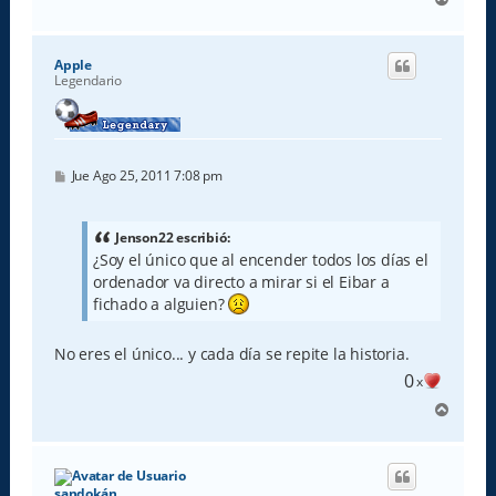
r
r
i
Apple
b
Legendario
a
M
Jue Ago 25, 2011 7:08 pm
e
n
s
a
Jenson22 escribió:
j
¿Soy el único que al encender todos los días el
e
ordenador va directo a mirar si el Eibar a
fichado a alguien?
No eres el único... y cada día se repite la historia.
0
x
A
r
r
i
b
sandokán