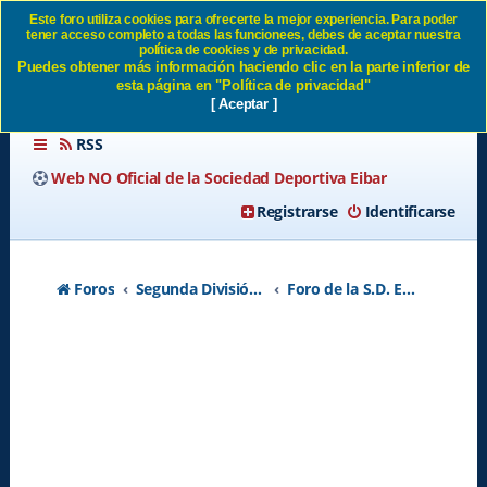
Este foro utiliza cookies para ofrecerte la mejor experiencia. Para poder
tener acceso completo a todas las funcionees, debes de aceptar nuestra
Sólo quedan 7 días. SD Eibar
política de cookies y de privacidad.
Puedes obtener más información haciendo clic en la parte inferior de
esta página en "Política de privacidad"
[ Aceptar ]
RSS
Web NO Oficial de la Sociedad Deportiva Eibar
Registrarse
Identificarse
Foros
Segunda División A - Temporada 2026-2027
Foro de la S.D. Eibar