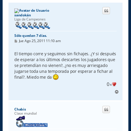
sandokán
Liga de Campeones
Sólo quedan 7 días.
M
Jue Ago 25, 2011 11:10 am
e
n
s
El tiempo corre y seguimos sin fichajes. ¿Y si después
a
de esperar a los últimos descartes los jugadores que
j
e
se pretendían no vienen?, ¿no es muy arriesgado
jugarse toda una temporada por esperar a fichar al
final?. Miedo me da
0
x
A
r
r
i
Chabis
b
Clase mundial
a