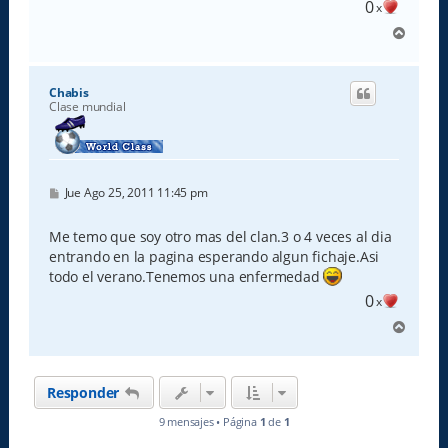
0
x
A
r
r
i
Chabis
b
Clase mundial
a
M
Jue Ago 25, 2011 11:45 pm
e
n
s
Me temo que soy otro mas del clan.3 o 4 veces al dia
a
entrando en la pagina esperando algun fichaje.Asi
j
e
todo el verano.Tenemos una enfermedad
0
x
A
r
r
i
Responder
b
a
9 mensajes • Página
1
de
1