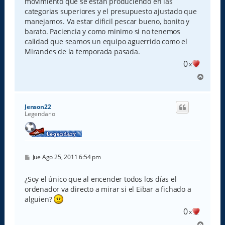
movimiento que se estan produciendo en las
j
e
categorias superiores y el presupuesto ajustado que
manejamos. Va estar dificil pescar bueno, bonito y
barato. Paciencia y como minimo si no tenemos
calidad que seamos un equipo aguerrido como el
Mirandes de la temporada pasada.
0
x
A
r
r
i
Jenson22
b
Legendario
a
M
Jue Ago 25, 2011 6:54 pm
e
n
s
¿Soy el único que al encender todos los días el
a
ordenador va directo a mirar si el Eibar a fichado a
j
e
alguien?
0
x
A