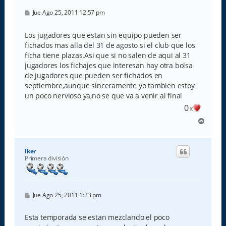
M
Jue Ago 25, 2011 12:57 pm
e
n
s
Los jugadores que estan sin equipo pueden ser
a
fichados mas alla del 31 de agosto si el club que los
j
e
ficha tiene plazas.Asi que si no salen de aqui al 31
jugadores los fichajes que interesan hay otra bolsa
de jugadores que pueden ser fichados en
septiembre,aunque sinceramente yo tambien estoy
un poco nervioso ya,no se que va a venir al final
0
x
A
r
r
i
Iker
b
Primera división
a
M
Jue Ago 25, 2011 1:23 pm
e
n
s
Esta temporada se estan mezclando el poco
a