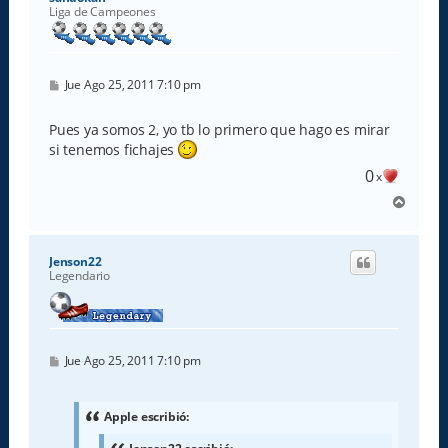
a
Liga de Campeones
M
Jue Ago 25, 2011 7:10 pm
e
n
s
Pues ya somos 2, yo tb lo primero que hago es mirar
a
si tenemos fichajes
j
e
0
x
A
r
r
i
Jenson22
b
Legendario
a
M
Jue Ago 25, 2011 7:10 pm
e
n
s
a
Apple escribió:
j
e