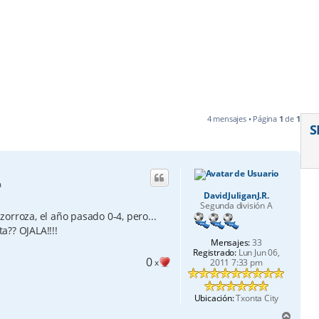
4 mensajes • Página
1
de
1
S
m
DavidJuliganJ.R.
Segunda división A
orroza, el año pasado 0-4, pero...
a?? OJALA!!!!
Mensajes:
33
Registrado:
Lun Jun 06,
0
x
2011 7:33 pm
Ubicación:
Txonta City
A