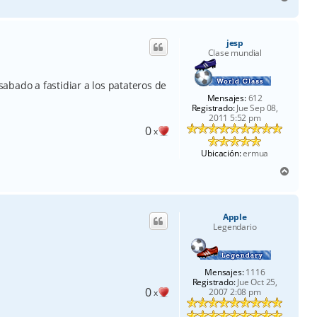
r
r
i
jesp
b
Clase mundial
a
 sabado a fastidiar a los patateros de
Mensajes:
612
Registrado:
Jue Sep 08,
2011 5:52 pm
0
x
Ubicación:
ermua
A
r
r
i
Apple
b
Legendario
a
Mensajes:
1116
Registrado:
Jue Oct 25,
0
2007 2:08 pm
x