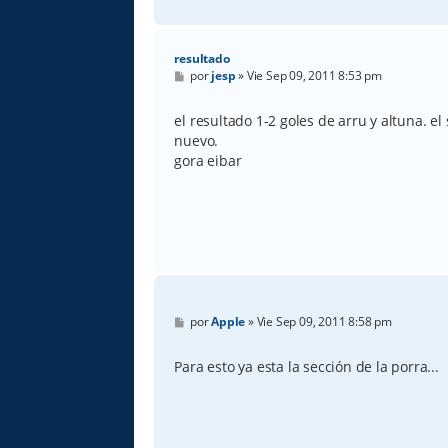
resultado
M
por
jesp
»
Vie Sep 09, 2011 8:53 pm
e
n
s
el resultado 1-2 goles de arru y altuna. el
a
nuevo.
j
e
gora eibar
M
por
Apple
»
Vie Sep 09, 2011 8:58 pm
e
n
s
Para esto ya esta la sección de la porra...
a
j
e