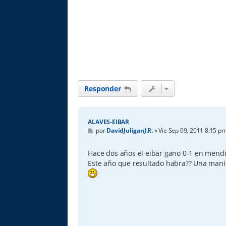
Responder
ALAVES-EIBAR
M
por
DavidJuliganJ.R.
»
Vie Sep 09, 2011 8:15 p
e
n
s
Hace dos años el eibar gano 0-1 en mendiz
a
Este año que resultado habra?? Una manit
j
e