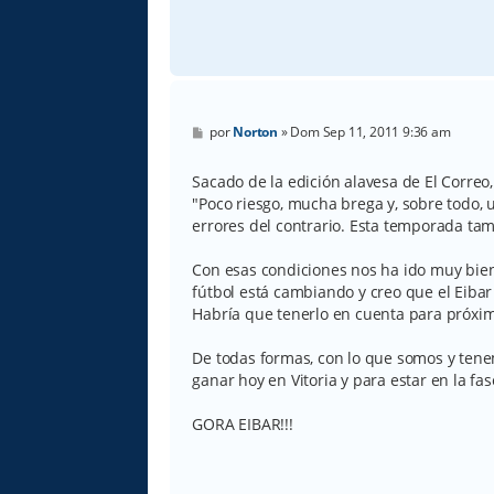
M
por
Norton
»
Dom Sep 11, 2011 9:36 am
e
n
s
Sacado de la edición alavesa de El Correo, 
a
"Poco riesgo, mucha brega y, sobre todo, 
j
e
errores del contrario. Esta temporada tam
Con esas condiciones nos ha ido muy bien
fútbol está cambiando y creo que el Eibar
Habría que tenerlo en cuenta para próxi
De todas formas, con lo que somos y ten
ganar hoy en Vitoria y para estar en la fa
GORA EIBAR!!!