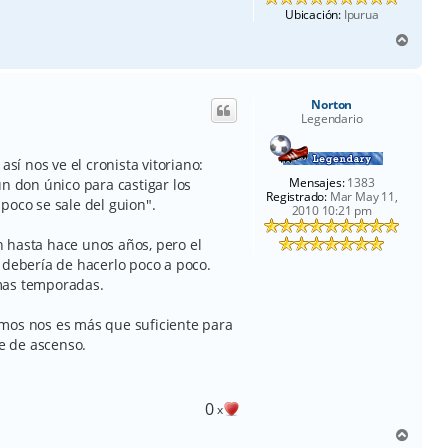
Ubicación:
Ipurua
A
r
r
i
Norton
b
Legendario
a
así nos ve el cronista vitoriano:
Mensajes:
1383
un don único para castigar los
Registrado:
Mar May 11,
poco se sale del guion".
2010 10:21 pm
 hasta hace unos años, pero el
 debería de hacerlo poco a poco.
mas temporadas.
emos nos es más que suficiente para
se de ascenso.
0
x
A