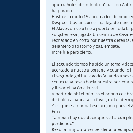
apuros.Antes del minuto 10 ha sido Gabri 
ha parado.
Hasta el minuto 15 abrumador dominio ei
Después tras un corner ha llegado nuestr
El Alavés un solo tiro a puerta en toda l
su gol en esa jugada.Un centro de Casar
rechazado en corto por nuestra defensa, 
delantero babazorro y zas, empate.
Increible pero cierto.
El segundo tiempo ha sido un toma y daca
acercado a nuestra portería y cuando lo h
El segundo gol ha llegado faltando unos v
con mucha rosca hacia nuestra portería 
y llevar el balón a la red.
A partir de ahí el público vitoriano celeb
de balón a banda a su favor, cada interrup
Y es que era normal ese acojono pues el A
Eibar.
También hay que decir que se ha cumplid
perdiendo"
Resulta muy duro ver perder a tu equipo