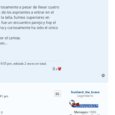
riosamente a pesar de llevar cuatro
 de los aspirantes a entrar en el
la talla, fuímos superiores en
 fue un encuentro parejo y hoy el
ana y curiosamente ha sido el único
or el Lemoa.
as...
9:55 pm, editado 2 veces en total.
0
x
A
r
r
i
Scotland_the_brave
b
Legendario
:41 pm
a
Mensajes:
1886
!!