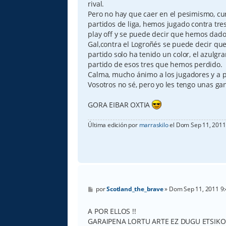
rival.
Pero no hay que caer en el pesimismo, cu
partidos de liga, hemos jugado contra tres
play off y se puede decir que hemos dado 
Gal,contra el Logroñés se puede decir que
partido solo ha tenido un color, el azulgr
partido de esos tres que hemos perdido.
Calma, mucho ánimo a los jugadores y a p
Vosotros no sé, pero yo les tengo unas gan
GORA EIBAR OXTIA
Última edición por
marraskilo
el Dom Sep 11, 2011 
M
por
Scotland_the_brave
»
Dom Sep 11, 2011 9
e
n
s
A POR ELLOS !!
a
GARAIPENA LORTU ARTE EZ DUGU ETSIKO 
j