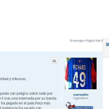
19 mensajes • Página
1
de
1
S
idad y tribunas.
ndo con peligro, sobre todo por
marraskilo
 5 tras una internada por su banda
Legendario
n ha pegado en el palo.Poco más
 el portero la ha sacado con