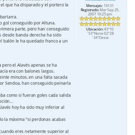
el que ha disparado y el portero la
Mensajes:
16131
Registrado:
Mar Sep 25,
2007 10:25 pm
bartarra.
o gol conseguido por Altuna.
a primera parte, pero han conseguido
Ubicación:
43°10
´53"Norte 02°28
es desde banda derecha ha sido
´34"Oeste
el balón le ha quedado franco a un
 pero el Alavés apenas se ha
acía era con balones largos.
einte minutos, en una falta sacada
por Sendoa, han conseguido peinarla
raba como si fueran goles cada salida
ción...
lavés hoy ha sido muy inferior al
o la máxima "si perdonas acabas
 cuando eres netamente superior al