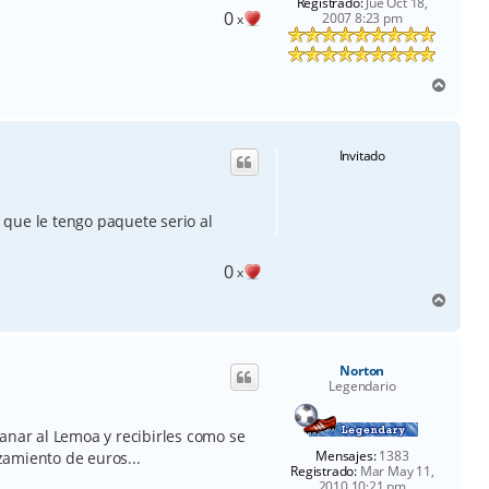
Registrado:
Jue Oct 18,
0
2007 8:23 pm
x
A
r
r
i
Invitado
b
a
que le tengo paquete serio al
0
x
A
r
r
i
Norton
b
Legendario
a
anar al Lemoa y recibirles como se
Mensajes:
1383
amiento de euros...
Registrado:
Mar May 11,
2010 10:21 pm