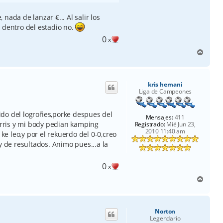
nada de lanzar €... Al salir los
 dentro del estadio no.
0
x
A
r
r
i
kris hernani
b
Liga de Campeones
a
rtido del logroñes,porke despues del
Mensajes:
411
kirris y mi body pedian kamping
Registrado:
Mié Jun 23,
2010 11:40 am
o ke leo,y por el rekuerdo del 0-0,creo
y de resultados. Animo pues...a la
0
x
A
r
r
i
Norton
b
Legendario
a