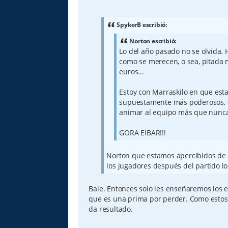
e
n
s
a
SpykerB escribió:
j
e
Norton escribió:
Lo del año pasado no se olvida. 
como se merecen, o sea, pitada
euros...
Estoy con Marraskilo en que esta
supuestamente más poderosos, a
animar al equipo más que nunc
GORA EIBAR!!!
Norton que estamos apercibidos de ci
los jugadores después del partido lo
Bale. Entonces solo les enseñaremos los 
que es una prima por perder. Como estos
da resultado.