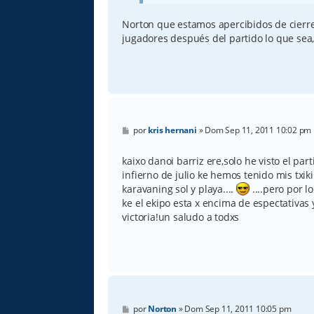
Norton que estamos apercibidos de cierre, 
jugadores después del partido lo que sea,
M
por
kris hernani
»
Dom Sep 11, 2011 10:02 pm
e
n
s
kaixo danoi barriz ere,solo he visto el pa
a
infierno de julio ke hemos tenido mis txi
j
e
karavaning sol y playa....
....pero por l
ke el ekipo esta x encima de espectativas 
victoria!un saludo a todxs
M
por
Norton
»
Dom Sep 11, 2011 10:05 pm