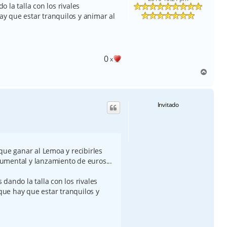
 la talla con los rivales
y que estar tranquilos y animar al
0
x
A
r
r
i
Invitado
b
a
que ganar al Lemoa y recibirles
umental y lanzamiento de euros...
dando la talla con los rivales
ue hay que estar tranquilos y