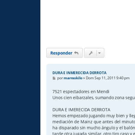
Responder
DURA E INMERECIDA DERROTA
M
por
marraskilo
»
Dom Sep 11, 2011 9:40 pm
e
n
s
7521 espectadores en Mendi
a
Unos cien eibarzales, sumando zona segur
j
e
DURA E IMERECIDA DERROTA
Hemos empezado jugando muy bien y llega
mediación de Mainz que antes del minuto
ha disparado sin mucho ángulo y el baló
tarde otra jugada similar, otro tiro raso y