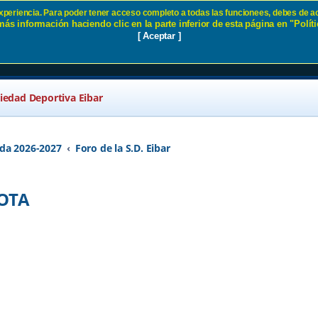
 experiencia. Para poder tener acceso completo a todas las funcionees, debes de ac
ás información haciendo clic en la parte inferior de esta página en "Políti
A DERROTA SD Eibar
[ Aceptar ]
ciedad Deportiva Eibar
da 2026-2027
Foro de la S.D. Eibar
ROTA