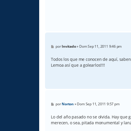
e
M
por
Invitado
»
Dom Sep 11, 2011 9:46 pm
e
n
s
Todos los que me conocen de aquí, saben 
a
Lemoa así que a golearlos!!!!
j
e
M
por
Norton
»
Dom Sep 11, 2011 9:57 pm
e
n
s
Lo del año pasado no se olvida. Hay que g
a
merecen, o sea, pitada monumental y lanz
j
e