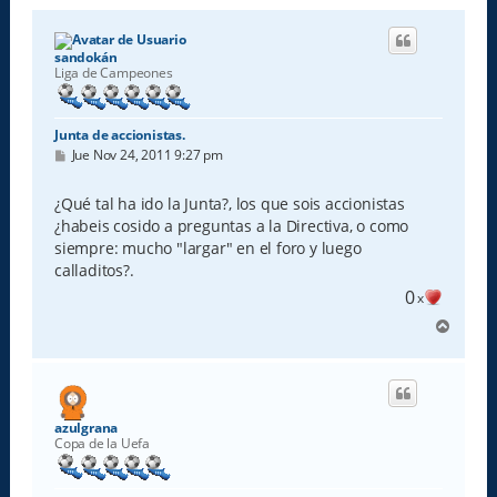
sandokán
Liga de Campeones
Junta de accionistas.
M
Jue Nov 24, 2011 9:27 pm
e
n
s
¿Qué tal ha ido la Junta?, los que sois accionistas
a
¿habeis cosido a preguntas a la Directiva, o como
j
e
siempre: mucho "largar" en el foro y luego
calladitos?.
0
x
A
r
r
i
b
a
azulgrana
Copa de la Uefa