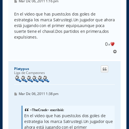
M
Mar Dic 06, 2011 1:16 pm
e
n
s
En el video que has puesto,los dos goles de
a
estrategia los marca Satrustegi.Un jugador que ahora
j
e
está jugando con el primer equipo,aunque poca
suerte tiene el chaval.Dos partidos en primera,dos
expulsiones.
0
x
A
r
r
i
Platypus
b
Liga de Campeones
a
M
Mar Dic 06, 2011 1:38 pm
e
n
s
a
~TheCrack~ escribió:
j
En el video que has puesto,los dos goles de
e
estrategia los marca Satrustegi.Un jugador que
ahora está jugando con el primer