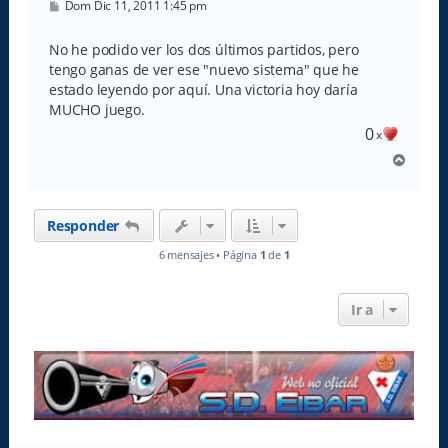
M
Dom Dic 11, 2011 1:45 pm
e
n
s
No he podido ver los dos últimos partidos, pero
a
tengo ganas de ver ese "nuevo sistema" que he
j
e
estado leyendo por aquí. Una victoria hoy daría
MUCHO juego.
0
x
A
r
r
i
Responder
b
a
6 mensajes • Página
1
de
1
Ir a