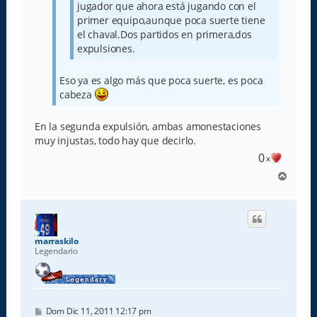
jugador que ahora está jugando con el
primer equipo,aunque poca suerte tiene
el chaval.Dos partidos en primera,dos
expulsiones.
Eso ya es algo más que poca suerte, es poca
cabeza
En la segunda expulsión, ambas amonestaciones
muy injustas, todo hay que decirlo.
0
x
A
r
r
i
b
a
marraskilo
Legendario
M
Dom Dic 11, 2011 12:17 pm