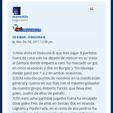
marraskilo
Legendario
SD EIBAR - OSASUNA B
M
Mar Dic 06, 2011 12:58 pm
e
n
s
1) Nos visita el Osasuna B que tras jugar 8 partidos
a
fuera de casa solo ha dejado de marcar en su visita
j
e
al Zamora donde empató a cero, ha marcado un gol
en cinco ocasiones y dos en Burgos y Torrelavega
donde ganó por 1 a 2 en ambas ocasiones.
2) Está solo dos puntos de nosotros en la clasificación
general y cuenta en sus filas con el máximo goleador
de nuestro grupo, Roberto Torres, que lleva diez
goles, cuatro de ellos de penalti .
3) En esos ocho partidos jugados fuera ha encajado
doce goles.Tres de ellos en Sestao, dos en Aranda,
Logroño y Ponferrada, en el resto de encuentros ha