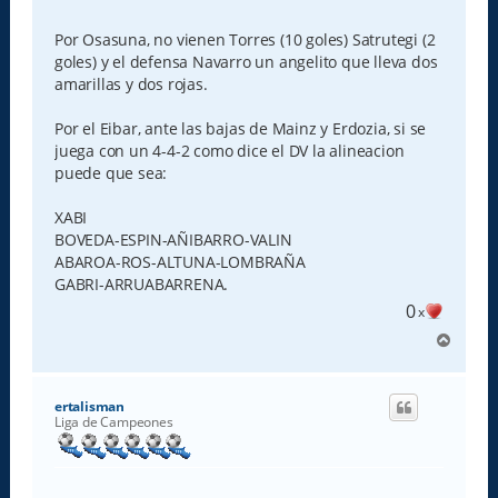
e
n
s
Por Osasuna, no vienen Torres (10 goles) Satrutegi (2
a
goles) y el defensa Navarro un angelito que lleva dos
j
e
amarillas y dos rojas.
Por el Eibar, ante las bajas de Mainz y Erdozia, si se
juega con un 4-4-2 como dice el DV la alineacion
puede que sea:
XABI
BOVEDA-ESPIN-AÑIBARRO-VALIN
ABAROA-ROS-ALTUNA-LOMBRAÑA
GABRI-ARRUABARRENA.
0
x
A
r
r
i
ertalisman
b
Liga de Campeones
a