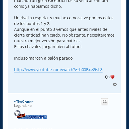
marcado un gol a excepción de su vista al Zamora
como ya habíamos dicho.
Un rival a respetar y mucho como se vé por los datos
de los puntos 1 y 2.
Aunque en el punto 3 vemos que antes rivales de
cierta entidad han caído. No obstante, necesitaremos
nuestra mejor versión para batirles.
Estos chavales juegan bien al futbol.
Incluso marcan a balón parado
http://www.youtube.com/watch?v=b00Bxe8isL8
0
x
A
r
r
i
~TheCrack~
b
Legendario
a