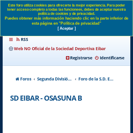
Este foro utiliza cookies para ofrecerte la mejor experiencia. Para poder
tener acceso completo a todas las funcionees, debes de aceptar nuestra
SD EIBAR - OSASUNA B SD
política de cookies y de privacidad.
Puedes obtener más información haciendo clic en la parte inferior de
Eibar
esta página en "Política de privacidad"
[ Aceptar ]
RSS
Web NO Oficial de la Sociedad Deportiva Eibar
Registrarse
Identificarse
Foros
Segunda División A - Temporada 2026-2027
Foro de la S.D. Eibar
SD EIBAR - OSASUNA B