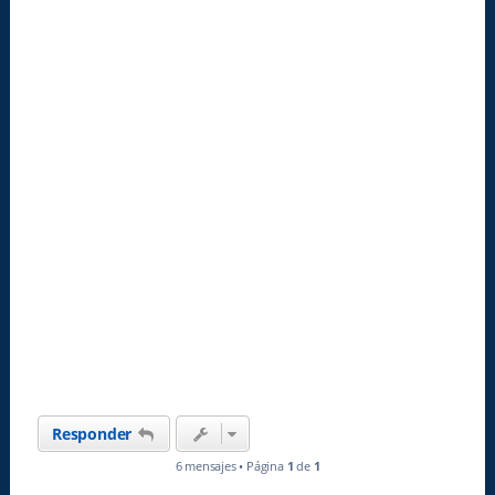
Responder
6 mensajes • Página
1
de
1