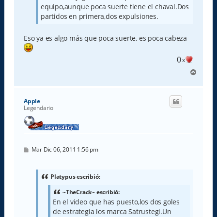
equipo,aunque poca suerte tiene el chaval.Dos
partidos en primera,dos expulsiones.
Eso ya es algo más que poca suerte, es poca cabeza
0
x
A
r
r
i
Apple
b
Legendario
a
M
Mar Dic 06, 2011 1:56 pm
e
n
s
a
Platypus escribió:
j
e
~TheCrack~ escribió:
En el video que has puesto,los dos goles
de estrategia los marca Satrustegi.Un