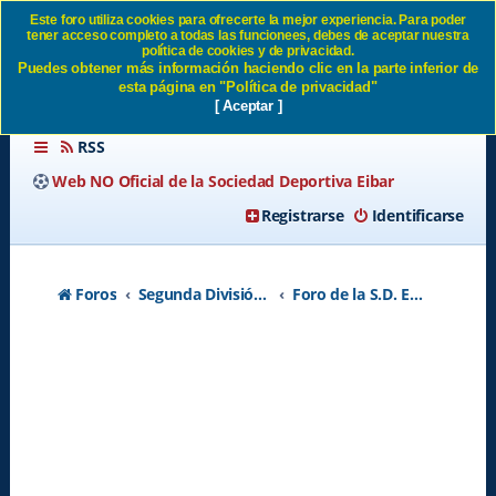
Este foro utiliza cookies para ofrecerte la mejor experiencia. Para poder
tener acceso completo a todas las funcionees, debes de aceptar nuestra
VIAJE A ZUBIETA SD Eibar
política de cookies y de privacidad.
Puedes obtener más información haciendo clic en la parte inferior de
esta página en "Política de privacidad"
[ Aceptar ]
RSS
Web NO Oficial de la Sociedad Deportiva Eibar
Registrarse
Identificarse
Foros
Segunda División A - Temporada 2026-2027
Foro de la S.D. Eibar