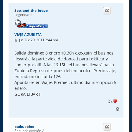
Scotland_the_brave
Legendario
VIAJE A ZUBIETA
M
Jue Dic 29, 2011 2:44 pm
e
n
s
Salida domingo 8 enero 10.30h ego-gaín, el bus nos
a
llevará a la parte vieja de donosti para txikitear y
j
e
comer por allí. A las 16.15h. el bus nos llevará hasta
Zubieta.Regreso después del encuentro. Precio viaje,
entrada no incluida 12€.
Apuntarse en Viajes Premier, último día inscripción 5
enero.
GORA EIBAR !!
0
x
A
r
r
i
batkuebino
b
Segunda división A