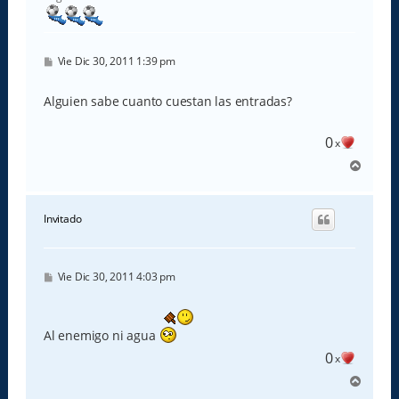
a
M
Vie Dic 30, 2011 1:39 pm
e
n
s
Alguien sabe cuanto cuestan las entradas?
a
j
e
0
x
A
r
r
i
Invitado
b
a
M
Vie Dic 30, 2011 4:03 pm
e
n
s
a
Al enemigo ni agua
j
e
0
x
A
r