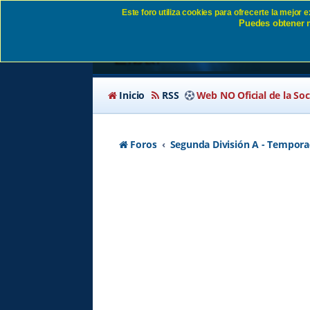
Este foro utiliza cookies para ofrecerte la mejor
Puedes obtener m
EIBAR - AMOREBIETA
Eibar
Inicio
RSS
Web NO Oficial de la So
Foros
Segunda División A - Tempora