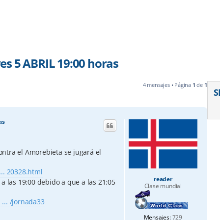
es 5 ABRIL 19:00 horas
4 mensajes • Página
1
de
1
S
as
ntra el Amorebieta se jugará el
.. 20328.html
reader
 a las 19:00 debido a que a las 21:05
Clase mundial
... /jornada33
Mensajes:
729