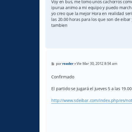
Voy en bus, me tomo unos cachorros como
j
e
ipurua animo a mi equipo y puedo march
yo creo que la mejor Hora en realidad seri
las 20.00 horas para los que son de eiba
tambien
M
por
reader
»
Vie Mar 30, 2012 8:54 am
e
n
s
Confirmado
a
j
e
El partido se jugará el jueves 5 a las 19.00
http://www.sdeibar.com/index.php/es/not 