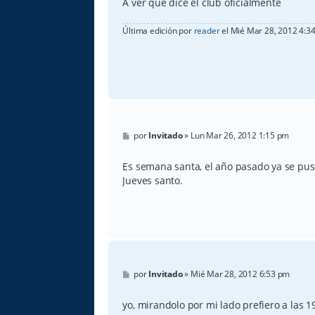
A ver que dice el club oficialmente
Última edición por
reader
el Mié Mar 28, 2012 4:34 
M
por
Invitado
»
Lun Mar 26, 2012 1:15 pm
e
n
s
Es semana santa, el año pasado ya se puso
a
Jueves santo.
j
e
M
por
Invitado
»
Mié Mar 28, 2012 6:53 pm
e
n
s
yo, mirandolo por mi lado prefiero a las 1
a