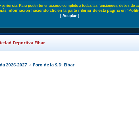
 experiencia. Para poder tener acceso completo a todas las funcionees, debes de ac
ás información haciendo clic en la parte inferior de esta página en "Políti
 = Jueves 5 ABRIL 19:00 horas 
[ Aceptar ]
ciedad Deportiva Eibar
da 2026-2027
Foro de la S.D. Eibar