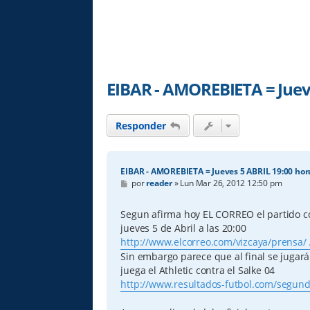
EIBAR - AMOREBIETA = Juev
Responder
EIBAR - AMOREBIETA = Jueves 5 ABRIL 19:00 hor
M
por
reader
»
Lun Mar 26, 2012 12:50 pm
e
n
s
Segun afirma hoy EL CORREO el partido co
a
jueves 5 de Abril a las 20:00
j
e
http://www.elcorreo.com/vizcaya/prensa/ .
Sin embargo parece que al final se jugará
juega el Athletic contra el Salke 04
http://www.resultados-futbol.com/segund 