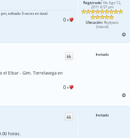
Registrado:
Vie Ago 12,
2011 6:57 pm
pm, editado 3 veces en total.
0
x
Ubicación:
Reykjavic
(Island)
A
r
r
i
Invitado
b
a
 el Eibar - Gim. Torrelavega en
0
x
A
r
r
i
Invitado
b
a
9.00 horas.