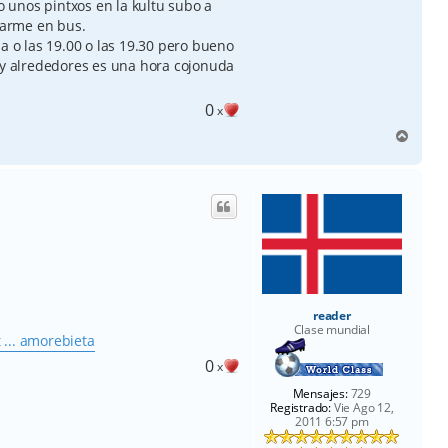
 unos pintxos en la kultu subo a
arme en bus.
a o las 19.00 o las 19.30 pero bueno
r y alrededores es una hora cojonuda
0
x
A
r
r
i
b
a
reader
Clase mundial
... amorebieta
0
x
Mensajes:
729
Registrado:
Vie Ago 12,
2011 6:57 pm